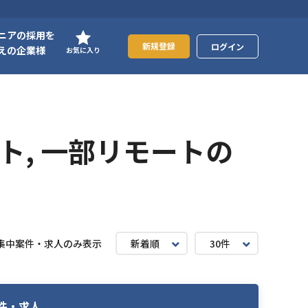
ニアの採用を
新規登録
ログイン
えの企業様
お気に入り
ト, 一部リモートの
集中案件・求人のみ表示
新着順
30件
件・求人