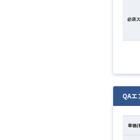
必須
QAエ
単価(