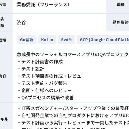
業務委託（フリーランス）
形態
職種
件先
渋谷
勤務形態
寄駅
Go言語
Kotlin
Swift
GCP (Google Cloud Plat
環境
急成長中のソーシャルコマースアプリのQAプロジェク
・テスト計画書の作成
・テスト設計
・テスト項目書の作成・レビュー
内容
・テスト実施・バグ報告
・企画・仕様へのレビュー
・QAプロセスの構築や改善
・IT系メガベンチャー/スタートアップ企業での業務経
・自社開発企業での自社プロダクトにおけるアプリのQ
スキル
・テスト計画から実行・レビューまで一貫したテスト