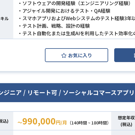
・ソフトウェアの開発経験（エンジニアリング経験）
・アジャイル開発におけるテスト・QA経験
・スマホアプリおよびWebシステムのテスト経験3年
スキル
・テスト計画、戦略、設計の経験
・テスト自動化または生成AIを利用したテスト効率化
お気に入り
ンジニア / リモート可 / ソーシャルコマースアプリ
想定年収
990,000
税込)
〜
円/月
（140時間 ~ 180時間）
(税込)