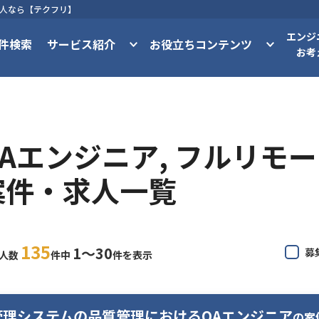
求人なら【テクフリ】
エンジ
件検索
サービス紹介
お役立ちコンテンツ
お考
QAエンジニア, フルリモー
案件・求人一覧
135
1〜30
募
求人数
件中
件を表示
管理システムの品質管理におけるQAエンジニア
の案