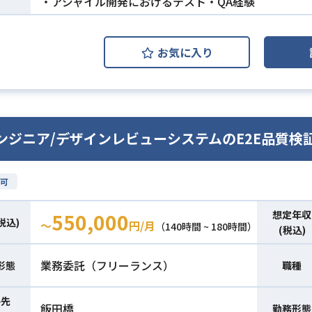
・アジャイル開発におけるテスト・QA経験
お気に入り
ンジニア/デザインレビューシステムのE2E品質検
可
想定年収
550,000
税込)
〜
円/月
（140時間 ~ 180時間）
(税込)
業務委託（フリーランス）
形態
職種
件先
飯田橋
勤務形態