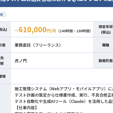
可
想定年収
610,000
税込)
〜
円/月
（140時間 ~ 180時間）
(税込)
業務委託（フリーランス）
形態
職種
件先
虎ノ門
勤務形態
寄駅
環境
施工管理システム（Webアプリ・モバイルアプリ）に
テスト計画の策定から仕様書作成、実行、不具合修正
テスト自動化や生成AIツール（Claude）を活用し
【仕事内容】