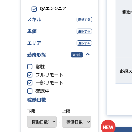
QAエンジニア
業務
スキル
選択する
単価
選択する
エリア
選択する
勤務形態
選択中
常駐
必須
フルリモート
一部リモート
確認中
稼働日数
下限
上限
~
NEW