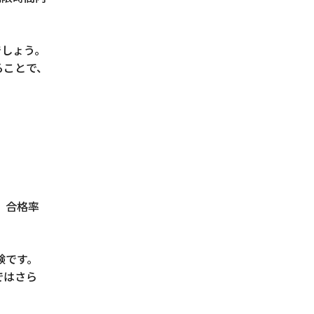
でしょう。
ることで、
、合格率
験です。
ではさら