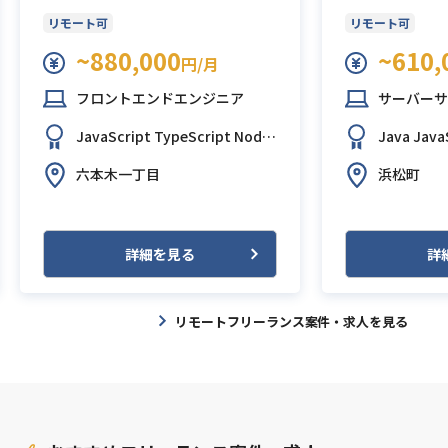
リモート可
リモート可
~880,000
~610,
円/月
フロントエンドエンジニア
サーバーサ
JavaScript
TypeScript
Node.
Java
Java
js
React.js
Next.js
oot
Postg
六本木一丁目
浜松町
詳細を見る
詳
リモートフリーランス案件・求人を見る