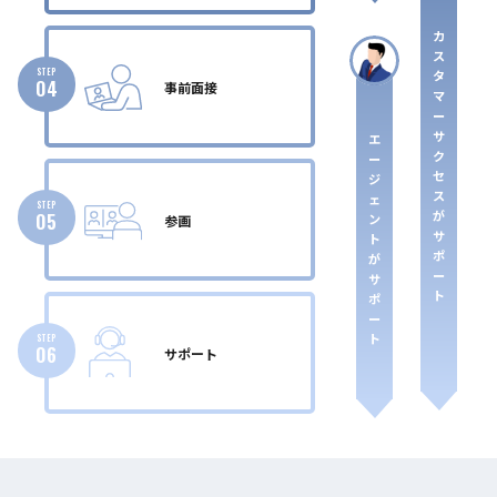
カ
ス
STEP
タ
04
事前面接
マ
ー
サ
エ
ク
ー
セ
ジ
ス
ェ
STEP
が
05
ン
参画
サ
ト
ポ
が
ー
サ
ト
ポ
ー
ト
STEP
06
サポート