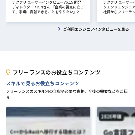
テクフリ ユーザーインタビューVo.15 開発
テクフリ ユーザーイ
ディレクター：K.Nさん 「企業の視点に立っ
クエンドエンジニア：
て、事業に貢献できることをやりたい」と考
社員からフリーラン
え、フリーランスに挑戦したK.Nさん。 今回
今回は「フリーラ
は、「フリーランスとして働こうと思ったき
だった点、新しい
っかけ」「PM・PLやディレクション周りに
法、今後のキャリ
ご利用エンジニアインタビューを見る
興味を持たれた理由」「未経験の業界の知識
いました。 フリー
を習得する方法」などを伺いました。 フリ
職種を選んだ理由と
ーランスエンジニアという職種を選んだ理由
なる前はどのよう
とは？ ーフリーランスになる前はどのよう
か？ SES企業の正
なお仕事をされていましたか？ 13年くらい
システムエンジニア
あったんですけども、すべてSIerで運用・保
案件が中心だったの
守をやっておりました。 そこから現場を重
用いた業務系エン
ねていって、PLやPMをやらせてもらったり
す。 ーフリーラン
していましたね。 ーフリーランスとして働
きっかけは何でしょ
フリーランスのお役立ちコンテンツ
こうと思ったきっかけは何でしょうか？ も
は、正社員時代か
ともとPMのような、プロジェクトをコント
いくつかのSES系
スキルで見るお役立ちコンテンツ
ロールしたり上流工程を担うポジションに就
た。 ある時、「客
きたいと思っていました。 また、事業貢献
正社員である必要
フリーランスのスキル別の年収や必要な資格、今後の需要などをご紹
みたいなことをやりたいと思って、転職も何
かけでした。 客先
介
度か繰り返したんですが、うまくいかなかっ
会わない上長や、
たのでフリーランスをやってみようかなと思
持てない案件にア
ったのが1つです。 2つ目は、昔からお世話
て、SES系企業の
になっていた知人の方に「社員としての採用
と疑問を持ってい
は難しいが、フリーだったら採用できる」と
ーランスという働
声をかけられたので、「お世話になっている
ました。 ー客先常
し、フリーになって勉強できればいいな」と
ている会社への帰
思ったのがきっかけです。 まとめると、や
のでしょうか？ そ