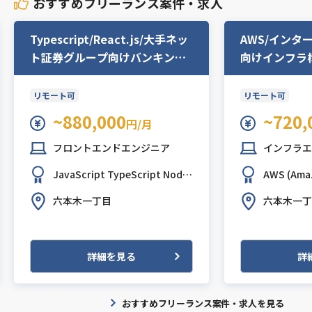
おすすめフリーランス案件・求人
Typescript/React.js/大手ネッ
AWS/インタ
ト証券グループ向けバンキング
向けインフラ
アプリ開発支援
リモート可
リモート可
~880,000
~720,
円/月
フロントエンドエンジニア
インフラエ
JavaScript
TypeScript
Node.
AWS (Ama
js
React.js
Next.js
Linux
六本木一丁目
六本木一丁
詳細を見る
詳
おすすめフリーランス案件・求人を見る