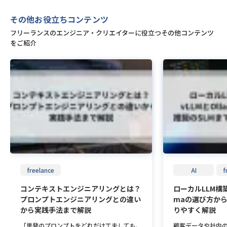
で、周りの人に「全くわからないからガンガ
ジニア向けエージ
として広く認知されています。 CCNAの正式
less Concurrency（恐れなき並行処理）」
の案件を受注できる
テクフリでフリー
ン質問します」ということはあらかじめ伝え
象 ー我々のような
名称は、”Cisco Certified Network Associ
と呼ばれ、複雑な分散システムを構築する際
グラフはテクフリ
フロントエンドエ
その他お役立ちコンテンツ
ていました。 ーご就業先には、どのような
てどのような印象を
ate”です。アメリカに本社を置くシスコシ
の圧倒的な安心感に繋がっています。 エコ
件比率を示していま
けておくべきスキル
方、エンジニアさんがいらっしゃいますか？
にとっては本当に
ステムズ社は、ルーターやスイッチといった
システム C++は長い歴史を持つがゆえに、
の案件データによる
エンドエンジニア
フリーランスのエンジニア・クリエイターに役立つその他コンテンツ
コミュニケーション能力はみんな高めです
営業だったり案件
ネットワーク構築に欠かせない機器の開発お
ビルドシステムやライブラリ管理の手法がプ
ス案件の月額平均単
WEBサイトにおけ
をご紹介
ね。 みんなフルリモートですが、テキスト
ェントさんに任せ
よび販売において、世界トップクラスのシェ
ロジェクトごとに異なり、標準化が十分とは
います。年収換算で
ントエンドエンジ
コミュニケーション含めて明るく会話できて
けに注力したいです
アを誇っています。日本国内の企業でもシス
言えません。新しいプロジェクトに参画する
較的高水準に位置し
部分を担当するの
います。 エンジニアのレベル感としては、
ては、エージェン
コ製品は広く導入されており、その操作技術
際、環境構築だけで数日を要することも珍し
エンジニアの平均年
ンジニアはWEBサ
未経験の言語を調査する能力や、調査したこ
スエンジニアは成り
やネットワークの仕組みを問うCCNAは、日
くないのが現状です。 一方で、Rustには公
度であることを踏
ムを構築するなど
とを自分の中にためるスピードが早い人が多
Tフリーランス専
本のみならず世界中で通用するグローバルス
式ツールチェーンである「Cargo」が存在し
報酬水準は明確に
分を担当するという
い気がします。 フリーランスエンジニア向
リ】について ーア
タンダードな資格と言えるでしょう。 CCNA
ます。Cargoはパッケージ管理からビルド、
れは、即戦力とし
具体的な仕事内容と
けエージェント会社に抱く正直な印象 ー
フリ）の良い点は
資格の位置づけ シスコシステムズ社の認定
テスト、さらにはドキュメント生成までを一
に加え、社会保険
いった言語を用いて
我々のようなエージェント会社に対してどの
4社目なのですが、
資格には、難易度に応じて複数のグレードが
元的に担う強力なツールです。この統合され
業負担コストが報
般を手がけること
ような印象をお持ちですか？ 自分で案件の
す。 金銭面の条件
設定されています。一番易しいエントリーレ
た環境により、チーム全体で同じ開発体験を
雇用形態の違いによ
ソコンでもストレス
獲得ができない中、そこを肩代わりしてくれ
違うなと思っていま
ベルから始まり、アソシエイト、プロフェッ
即座に共有できるようになりました。 この
ルとの単価・案件数
イトを作るために
るため助かります。 あとは、お客様と直接
ーランスコンソーシ
ショナル、エキスパート、そして最高位のア
標準化されたプロセスは、個人の生産性を高
案件を他の主要言
を重視した仕事が求
やりとりしなくていいため、複雑なことをし
ンスに安心安全に
ーキテクトという5段階に分かれています。
めるだけでなく、新しいメンバーのオンボー
を基に比較すると、
ロントエンドエン
なくていいので安心できますね。 ITフリー
グラムを提供して
CCNAはこの中で下から2番目のアソシエイ
ディングをスムーズにし、チーム全体の持続
平均年収は約979
ず基本としてHTM
ランス専門エージェント【テクフリ】につい
サービスがあると嬉
トレベルに位置づけられています。 初級か
可能性を支える重要な基盤となっています。
要・トレンド言語
れます。それに加えてJ
て ーアイデンティティー（テクフリ）の良
ンスは社会的信用
ら中級レベルの難易度であり、これからネッ
移行のメリットと現実的なトレードオフ 移
です。 また、テク
語を条件としてい
い点はどのような点でしょうか？ 求めるデ
いので、ローンや
トワークエンジニアを目指す未経験者や、基
行は理想論だけで語れるものではありませ
のシェアは全体の案
の3つの言語はマス
freelance
AI
f
ィレクションの案件を複数提案していただけ
ようなサービスがあ
礎をしっかりと固めたい初学者に最適な資格
ん。セキュリティ・生産性の向上という大き
り、これはやや高
です。 またフロン
たところですかね。 募集要項を見て、フル
的にフリーランス
となっています。 LinuC（LPIC）など他の資
なメリットがある一方で、学習コストや既存
定の案件数が見込
Bデザインを担当
コンテキストエンジニアリングとは？
ローカルLLM構築
リモートじゃないの？とか単価これくらいが
という意識が強い
格との違い CCNAとよく比較される資格にLi
資産との共存といった現実的な課題も存在し
したフリーランス
め、PhotoshopやI
いいな、と思ったところをちゃんと交渉して
あまり思いつかないで
プロンプトエンジニアリングとの違い
maの選び方から
nuCやLPICがありますが、CCNAはこれらの
ます。ここでは、意思決定に直結するポイン
語だと言えるでしょ
の使い方や、デザ
くれたのが嬉しかったです。 ー当社では、
の今後のキャリアプ
資格と学ぶ対象の領域が異なります。CCNA
トを整理します。 メリット 脆弱性の劇的な
ここでは、Go言語
識を身につけてお
から実践手法まで解説
りやすく解説
「ITフリーランスコンソーシアム」という、
ようなキャリアプ
はルーターやスイッチの設定、データの送受
減少 Rustの最大の利点は、メモリ安全性を
ス市場の具体的な
ょう。フロントエ
ITフリーランスの方に安心・安全にご就業い
うか？ バックだと
信の仕組みなど、ネットワーク分野に特化し
言語仕様（所有権システム）によって保証し
す。 リモートワー
多数の求人が出て
「単発のプロンプトをどれだけ工夫しても、
顧客データや社内