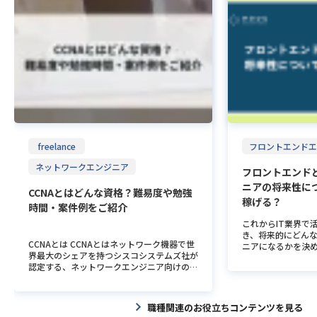
のキャリアプランに沿った案件に入れるよう
ど、正社員とは社
を、分かりやすく整理してお届けします。 C
のような高水準言
になった、というのが自分の中では大きく
スクはしっかりと
++ vs. Rust：移行を決断するための比較 移
さを両立させるこ
て、基本的にはやりがいのある日々を過ごし
なと思います。 O
行を検討する際に重要なのは、単なる構文や
文法は非常に簡潔
ています。 逆に、仕事以外のフリーランス
に重視しているポイ
記法の違いではありません。本質的なポイン
コードの可読性と
ならではの事務（確定申告や税金周りの処理
している案件の選
トは、安全性を開発者の熟練度に委ねるの
して設計されてい
等）に費やす時間が増えているのが大変で
しょうか？ まずは
か、それともシステムの仕組みで保証するの
Go言語は少人数チ
す。 あとは、案件終了後のコミュニケーシ
ところですね。な
かという設計哲学の違いにあります。 メモ
率的に進められる
ョンが広がりました。終了してから半年後く
術を軸にしています
リ管理モデルの違い C++は開発者の自由を
採用されてきました
らいに連絡をいただいたり、このポジション
ではJavaがメイ
最大限に尊重します。ポインタを直接操作で
は、Goルーチンと
で紹介できる人いる？みたいな相談をいただ
に携われる案件を
きる自由度は魅力ですが、一歩間違えればメ
効率的な並行処理
く機会が増えたのは嬉しい点です。 K.Nさん
フリーになってからはL
モリリークやクラッシュを招きます。近年の
より、処理のスケ
が案件選びの際に重視しているポイントと
バックエンド技術と、R
C++ではスマートポインタの活用で安全性は
した高スループット
は？ ー今、稼働されている案件を選んだポ
のフロントエンド
高まっていますが、それを使うかどうかは、
た、Goはコンパイル
freelance
フロントエンドエ
イントは何だったのでしょうか？ まず第一
できています。 ー
あくまで書く人の注意深さに委ねられていま
どのインタープリ
に、ディレクションや事業側のポジションに
いスキルのキャッ
ネットワークエンジニア
す。 対してRustは、「所有権（Ownershi
が高速です。加え
フロントエンド
いきたかった、というのがあります。 加え
ているのでしょうか
p）」「借用（Borrowing）」「ライフタイ
きるため、デプロ
ニアの将来性に
て、業界に対して、経験したことがなくなん
ったりで基礎を学んだ
ム（Lifetime）」という独自の厳格なルール
らの特性から、大規
CCNAとはどんな資格？難易度や勉強
の知見もなかったことから、新鮮味があった
トリを探していま
を導入しました。この「ボローチェッカー
配信システム、マ
稼げる？
時間・案件例をご紹介
ので興味を持ちました。 条件面では、参画
でいる、というコ
（借用検査）」のおかげで、バグの温床とな
フリーランス案件
希望日や働き方、金額などすべてマッチした
を学ぶ、という流れ
るメモリ管理ミスを、開発中に排除できるの
ド領域で広く採用さ
これからIT業界で
ので、楽しそうだなと思い選びました。 ー
るのは大切だと思い
がRustの強みです。 並行処理の安全性 マル
事：Go言語の歴史
き、将来的にどん
未経験の業界だと分からないことも多いと思
ンジニアさんはど
CCNAとは CCNAとはネットワーク機器で世
チスレッドなどの並行処理において、C++で
す Go言語フリーラ
ニアになるかを決
いますが、どのように勉強していますか？
イメージとしては
界最大のシェアを持つシスコシステムズ社が
はデータ競合が発生しやすく、デバッグが極
フリーランスの月額
キャリアを考える
キャッチアップするためにいろいろな資料
が多いですね。土
認定する、ネットワークエンジニア向けの入
めて困難になることが珍しくありません。 R
で推移しており、7
す。 たとえば「フ
（用語集だったり参考になるサイト）をもら
ットしているような
門資格です。ネットワーク技術の基礎知識
ustはこの問題を型システムのレベルで解決
ームゾーンとなっ
ンド、どっちを目
っています。 ただ結局、実務をこなしてい
場合は家族・子ど
や、シスコ製品の操作スキルを客観的に証明
します。複数のスレッドから同時にデータを
や求められるスキ
めるのも非常に大
かないとわからない部分が大きいですね。
で、土日もゴリゴ
できるため、ITインフラストラクチャに関わ
書き換えようとすると、コンパイラが即座に
よって大きく変動
トエンドとバック
職種関連のお役立ちコンテンツを見る
今の現場では、最初は何もわからなかったの
はないんですけど…
るエンジニアにとって非常に価値の高い資格
エラーを出してくれます。この特性は「Fear
て経験を積み実力
や、年収などにつ