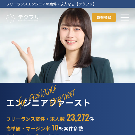
フリーランスエンジニアの案件・求人なら【テクフリ】
新規登録
エンジニアファースト
23,272
フリーランス案件・求人数
件
10
高単価・マージン率
%案件多数