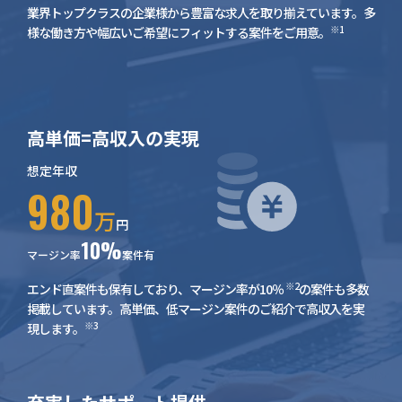
業界トップクラスの企業様から豊富な求人を取り揃えています。多
※1
様な働き方や幅広いご希望にフィットする案件をご用意。
高単価=高収入の実現
想定年収
980
万
円
10%
マージン率
案件有
※2
エンド直案件も保有しており、マージン率が10％
の案件も多数
掲載しています。高単価、低マージン案件のご紹介で高収入を実
※3
現します。