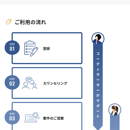
ご利用の流れ
STEP
01
登録
コ
ー
デ
ィ
ネ
ー
STEP
02
カウンセリング
タ
ー
が
サ
ポ
ー
STEP
ト
03
案件のご提案