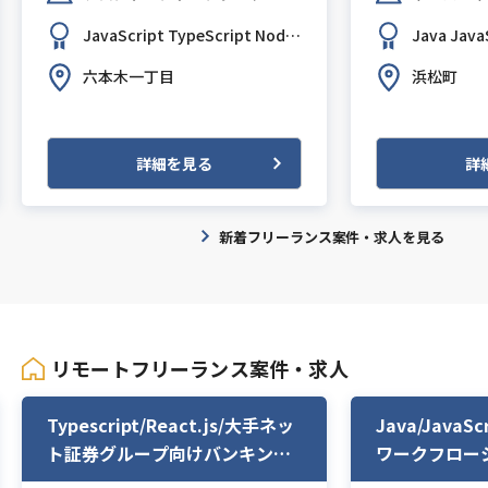
UI/UXデザイナー（548）
JavaScript
TypeScript
Node.
Java
Java
その他クリエイター（281）
js
React.js
Next.js
oot
Postg
六本木一丁目
浜松町
iOSエンジニア（592）
Androidエンジニア（418）
詳細を見る
詳
新着フリーランス案件・求人を見る
リモートフリーランス案件・求人
Typescript/React.js/大手ネッ
Java/JavaScr
ト証券グループ向けバンキング
ワークフロー
アプリ開発支援