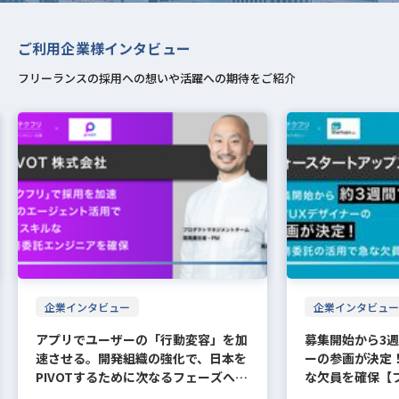
ることを不安に思わなくても大丈夫です。
期、NATの設定など セキュリティの基礎 1
るケースも珍しくありません。短期的には生
対応を目的とした
言語はIT企業でも
「思考、実行、検証」という一連の処理を単
えています。 API
実際、案件に入ったら入ったでやっていけま
5% サイバー脅威への対策、アクセス制御リ
産性が一時的に低下するリスクがあります。
て、Go言語の高速
一度習得すれば長
一のプロンプトで完結させようとすると、推
Mの台頭 大量のリ
す。契約を更新するという観点で、入ってか
スト（ACL）、パスワード設定など 自動化
ビルド時間の増加 Rustはコンパイル時に極
評価されています。 Fi
るでしょう。 また、Rub
論の途中で方向性がずれた際にリカバリーが
境では、外部API
ご利用企業様インタビュー
ら自分が何の実績を積むかの方が大事になっ
とプログラマビリティ 10% SDNの概念、RE
めて緻密な安全性チェックと最適化を行うた
取引システムやリ
HPなど、各プログ
効きにくいという問題もあります。加えて、
基盤による定額運
てくるので、フリーランスになる前から不安
STAPI、JSON形式、構成管理ツールなど 配
め、他の言語と比較してビルド時間が長くな
クション基盤など
れているフレーム
長大化したプロンプトはブラックボックス化
ます。外部LLM A
フリーランスの採用への想いや活躍への期待をご紹介
がる必要はないかなと思います。 それから
点割合が最も高いのはIPコネクティビティで
る傾向があります。プロジェクトの規模が拡
い安定性が求められ
ておくと安心です
しやすく、一部を修正すると別の挙動が崩れ
ン数に応じた従量
面接の時に、「この技術はないんですけど、
すが、苦手分野を作らずに全体を網羅的に学
大するにつれ、この待ち時間が開発サイクル
採用が進んでいま
ではなく、サーバ
てしまう保守性の課題も引き起こします。巨
規模の拡大に伴っ
こういうことは今までしてきました」と伝え
習することが合格への近道です。特に近年は
を阻害する要因となり得ます。これを防ぐに
処理する必要がある
知識も学んでおきま
大な1枚のプロンプトにすべてを委ねる設計
なる傾向がありま
ると通ったりするので、やりたいと思ったら
自動化やプログラマビリティといった最新技
は、ビルドキャッシュの活用やCI/CDパイプ
る並行処理モデル
エンジニアに関し
そのものが、アンチパターンになりつつある
度を備えたモデル
手を挙げてみればいいのではないでしょう
術の知識も必須となっています。 CBT方式
ラインの高度な最適化など、開発インフラへ
います。 IoT・ネ
といえます。フロ
のです。特にツール呼び出しを伴うAIエージ
ンフラの固定費の
か。 最後に、「お金は妥協しないで交渉す
と試験時間 CCNAの試験時間は120分で、問
の継続的な投資とメンテナンスが不可欠で
で実行速度が速く
べて担当する領域
ェントでは、無関係なツール定義や過去のや
す。ここで重要にな
る」ということは大事です。笑
題数は約100問程度出題されます。1問あた
す。 既存資産の継承 C/C++等の大規模な既
特性から、IoT分
量も膨大になるた
り取りがコンテキストウィンドウに残り続け
は、パラメータ数
りにかけられる時間は1分強ということにな
存資産を一度にRustへ置き換えることは、
開発にも適してい
いという事情もあり
ることで、LLMが次にどのツールを選ぶべき
持した小型の言語モ
りますから、適切な時間配分が極めて重要に
リスクとコストの両面から非現実的です。そ
の制御システム、
供給のバランスが
か判断を誤りやすくなります。 転機となっ
活用すれば、高額な
なります。 試験形式はPC画面上で回答を行
のため、FFI（Foreign Function Interface）
ルなどでの採用が
り、基本的なバッ
た「コンテキストエンジニアリング」という
を用意しなくても
うCBT方式が採用されています。具体的な出
を介して既存コードとRustを共存させつ
拡大が見込まれる領
のスキルを身につ
言葉の広がり この状況を受けて2025年6
用的な処理が可能
題形式としては、4つ程度の選択肢から正し
つ、重要なモジュールから段階的にリプレー
言語案件を探してみ
ら声がかかるとい
月、Shopify CEOのTobi Lütke氏が、プロ
られます。 オンプ
いものを選ぶ選択問題だけでなく、用語を適
スしていく戦略が現実解となります。ここで
れるスキルセット 
さらにバックエン
ンプトエンジニアリングよりもコンテキスト
ラウド運用の優位性
切な場所に配置するドラッグアンドドロップ
は単なるプログラミングの知識だけでなく、
ーランスには、単に
を増やしたいので
エンジニアリングという言葉のほうが本質的
ベートクラウドで
問題、そして実際にパソコン上でシスコ機器
言語間の相互運用性を担保するための高度な
なく、周辺技術を
についての専門的な
なスキルを的確に表していると投稿し、AI研
高いカスタマイズ
のコマンドを入力してネットワークの設定や
アーキテクチャ設計能力が試されます。 失
を設計・最適化で
やサーバーといっ
究者のAndrej Karpathy氏もこれに同調した
です。社内の既存
トラブルシューティングを行うシミュレーシ
企業インタビュー
企業インタビュー
敗しないための3つの移行戦略 C++からRus
に、大規模・高負荷
スキルを身につけ
ことをきっかけに、業界全体でこの概念への
ムと同一ネットワ
ョン問題など、実践的なスキルを問う多様な
tへの移行を成功させる鍵は、一気に置き換
用する企業ほど、
す。 関連記事：サ
注目が急速に広まりました。背景にあるのは
通信のオーバーヘ
形式が含まれています。 受験料・試験日と
えようとしないことです。大規模システムの
クチャレベルでの
におすすめの資格6
アプリでユーザーの「行動変容」を加
募集開始から3週
AIエージェントの台頭です。人間が一度質問
て、自社の業務ド
有効期限 CCNAの受験料は46,860円（税
刷新では、段階的なアプローチが現実的かつ
す。 Go言語はマ
せて解説 バックエ
し、LLMが一度答えるだけのやり取りであれ
チューニングや、R
速させる。開発組織の強化で、日本を
ーの参画が決定
込）となっており、自己投資としては決して
再現性の高い戦略となります。 インクリメ
チャとの親和性が非常
目指すならどちらを
ばプロンプトの磨き込みだけで十分でした。
軟に行える点も大き
PIVOTするために次なるフェーズへ
な欠員を確保【
安い金額ではないため、一発合格を目指して
ンタル（部分的）移行 既存のC++コードを
いったWebフレー
ンドエンジニアに
しかしエージェントは、人間が介在しないま
外部のデータベー
しっかりと準備することが望ましいです。
【PIVOT株式会社】
ス株式会社】
全面的に書き換えるのではなく、新規開発領
ス間通信で広く使わ
にも高い将来性が
まLLMを何十回、何百回と呼び出し、外部ツ
LLMに与えること