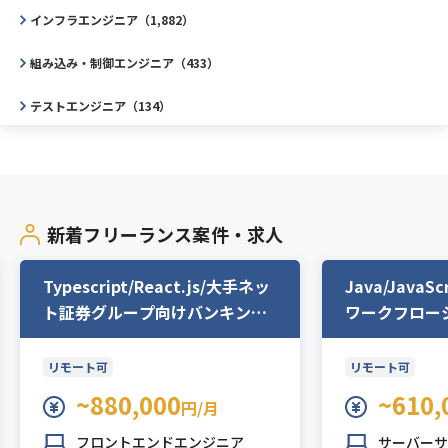
インフラエンジニア（1,882）
組み込み・制御エンジニア（433）
テストエンジニア（134）
データサイエンティスト（267）
ITコンサルタント（399）
新着フリーランス案件・求人
プロジェクトマネージャー（PM）（1,325）
プロジェクトマネジメントオフィス（PMO）（878）
Typescript/React.js/大手ネッ
Java/JavaScr
ト証券グループ向けバンキング
ワークフロー
その他エンジニア（1,045）
アプリ開発支援
Webディレクター（529）
リモート可
リモート可
~880,000
~610,
円/月
ゲームプランナー（338）
フロントエンドエンジニア
サーバーサ