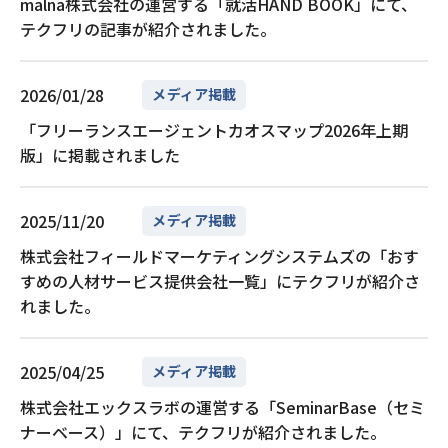
malna株式会社の運営する「就活HAND BOOK」にて、
ント、経営戦略の策定まで、開発組織のすべ
B」のプロダクトオ
標準（ITSS）の指標に照らし合わせると、C
gn Function Interface）の設計です。既存
用したフロントエン
と言えるでしょう。
に減らすことができます。RAGの精度改善は
は複数ユーザーか
てを幅広く統括している。仕事の傍ら、大の
に専門役員（CTO
CNAの難易度はレベル2に相当しており、こ
テクフリの記事が紹介されました。
のC++資産とRustをどのように安全かつ効
ダクトの開発経験 開
ポジションの案件
コンテキストエンジニアリングの中核をなす
する本番環境にお
格闘技好きという一面も。特に日本を代表す
について スタート
れは国家資格である基本情報技術者試験と同
率的に共存させるか。そのための代表的な3
を用いた開発経験が
で、ぜひ実際の案
要素であり、単純なRAGでは複雑な質問へ
する推論エンジン
るMMAファイター堀口恭司選手のファンで
スタートアップス
じレベルの位置づけです。 IT系の基礎知識
つのツールを紹介します。 bindgen C/C+
ダクトの開発経験 N
などをチェックして
の対応や検索精度に限界があるため、AIエー
学バークレー校のSky 
あり、そのストイックな姿勢は自身の仕事観
まな課題解決の実
を幅広く問う基本情報技術者試験に対してC
+のヘッダーファイルからRustのバインディ
発経験 LLM プロ
リでフリーランス
ジェントの仕組みを検索プロセスに組み込ん
発したオープンソー
にも通じている。 会社・サービスについて
をしている会社です
CNAはネットワーク分野に特化して深い知識
ングコードを自動生成できるため、自動化の
ングの実務経験 G
2026/01/28
だAgentic RAGのような発展形も実務での
edAttention
メディア掲載
日本をPIVOTするために PIVOTは「日本をP
タートアップス（=
と実践的なスキルを問うため、専門性はCCN
観点で非常に有用なツールです。特に既存の
2年以上 エンジニア
採用が進んでいます。検索ノイズを抑えるこ
より、KVキャッシ
IVOT（前向きな方向転換）する」をミッシ
を選択する挑戦者た
Aの方が高いと言えます。単なる暗記だけで
C APIを活用する場合、実装コストを大幅に
AWS上での開発・
とは、そのままLLMが誤った情報をもとに回
し、並列リクエス
「フリーランスエージェントカオスマップ2026年上期
ョンに掲げるビジネス映像メディアです。Y
おり、“成長産業の
は通用せず、技術の仕組みを根本から理解す
削減できます。 一方で、生成されるコード
ンスの将来性 長期
答してしまうリスクを下げることにも直結し
す。PagedAtte
ouTubeを中心に高い認知度を得ています
我々の思いが込めら
版」に掲載されました
る論理的思考力が必要になります。 （レベ
の多くは unsafe を前提としており、メモリ
市場価値を維持し
ます。 動的メモリ管理と構造化データの注
いては、テクフリの
が、真の目的は、動画視聴を「入り口」とし
支援方法は大きく3
ル別）合格に必要な勉強時間目安 合格まで
安全性は呼び出し側の設計と実装に委ねられ
いくためには、現
入 過去の対話履歴やユーザーの権限、行動
の鍵「vLLM」と
て、ユーザーの具体的なアクションや習慣化
ースタートアップス
に必要な勉強時間は、受験者が現在持ってい
ます。そのため、安全なラッパー層を別途設
で判断するのでは
履歴といった文脈情報をリアルタイムに抽出
るため、あわせて
をアプリを通じて支えることにあります。
ントエージェンシー
るIT知識や実務経験によって大きく変動しま
計することが実務上は推奨されます。 短期
のように変化して
し、トークン上限に収まる形で最適化して注
チGPUでの分散推
単なるメディアから「行動を促すプラットフ
は、スタートアッ
す。 経験レベル 勉強時間の目安 学習期間の
2025/11/20
メディア掲載
間でレガシー資産と接続したい場合や、既存
ア設計が不可欠です
入する動的メモリ管理も欠かせない要素で
り、社内システムや
ォーム」へ 現在、YouTubeの登録者数は数
優秀な人材のご紹
目安（1日2時間の学習） IT未経験者・文系
C APIとの統合を迅速に進めたいケースに適
行ではなく、イン
す。例えば、直近のやり取りは詳細を保持し
クエンドとして高
百万人規模に達していますが、今後はアプリ
面でご支援をして
出身者 200時間から300時間程度 約3ヶ月か
しています。 cxx RustとC++の境界を明示
長期で需要が伸び
つつ、古い対話履歴は要約して圧縮する、と
ます。 用途・ファ
株式会社フィールドマーケティングシステムズの「おす
独自のコンテンツや機能を拡充し、ユーザー
タートアップスでは
ら5ヶ月 情報系学生・他のITエンジニア 100
的に定義し、安全なインターフェースを構築
にスキルを積み上
いった工夫が典型的です。加えて、ナレッジ
開発・検証フェーズで
すめの人材サービス提供会社一覧」にテクフリが紹介さ
の「意思決定」や「キャリア形成」をより直
A・CRM（※）の
時間から200時間程度 約2ヶ月から3ヶ月 ネ
できる点が大きな特徴です。言語間のデータ
しやすいポジション
グラフやSQLデータベースから必要なスキー
や高負荷環境ではv
接的にサポートするフェーズに移行します。
テックチームが内製
ットワークの実務経験者 50時間から100時
受け渡しや所有権の扱いを設計段階で制御で
語の将来性につい
マやデータを抽出し、LLMが理解しやすいJS
における基本的な
れました。
例えば、ユーザーがより能動的に学びを深め
つ目は”コーポレー
間程度 約1ヶ月から2ヶ月 未経験者の場合
きるため、FFIに伴う未定義動作やメモリ安
しています。 Go
ONやMarkdown形式に変換して提示する構
式にも違いがあり、O
られるよう、学びの習慣化を促進するための
タル（CVC）”で
は、IPアドレスの計算やOSI参照モデルとい
全性のリスクを大幅に低減できます。 自動
タなどをもとにわか
造化データの注入も、回答精度を高める重要
に扱うのに対し、vLL
仕組み作りを強化しています。今後は新しい
が、スタートアッ
ったネットワークの基礎概念を理解するとこ
生成の柔軟性は限定的ですが、その制約があ
場需要の動向 Go
な手法になります。外部ツールやデータソー
を標準としAWQや
ドメインの展開も視野に入れており、それに
ネ」の面でご支援を
ろから始める必要があるため、より多くの時
るからこそ、インターフェースの安全性は高
ありながら、すで
スとの接続方法を標準化するMCPのような
式に対応しています。
2025/04/25
メディア掲載
伴って組織的にもさらなる拡大を予定してい
は、“オープンイノ
間を確保する必要があります。焦らずに基礎
い水準で担保されます。 新規にハイブリッ
タ、マイクロサー
仕組みも、LLMが利用できるツールの情報を
形式を扱う機能は存
ます。 業務委託の活用について PIVOTの開
社が運営するデータベ
から着実に理解を深めていく学習計画を立て
ド構成を設計する場合や、長期運用を前提と
築いており、今後は
整理して渡すという点で、コンテキストエン
点では実験的な位
株式会社エックスラボの運営する「SeminarBase（セミ
発組織では、スピード感を持って事業を推進
B）を活用し、様
ましょう。 ネットワーク技術者がCCNAを取
した基盤レイヤーの接続に適しています。 a
展に伴い、さらに
ジニアリングの一部として位置づけられま
運用にはsafeten
するために業務委託を活用しています。特に
ます。例えば、“Publ
得する4つのメリット ここからは、CCNAを
utocxx 大規模なC++コードベースへの段階
ています。 AI開発
す。こうした技術の広がりにより、LLMの性
難です。PoC段階で
ナーベース）」にて、テクフリが紹介されました。
PIVOTとのカルチャーマッチに加え、高いス
がそのひとつです
取得することで得られる具体的なメリットを
的な導入を想定したツールです。自動化と安
流である一方、エ
能を引き出す鍵は、プロンプトの表現力その
評価し、本番リソー