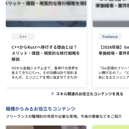
りたいことがなかなかできなかったからフリ
薄かったです。(笑
ーを考え始めたという感じでした。まだ若か
薄だったし、して
ったので、「フリーで失敗してもどこかまた
した。 知らない自
正社員で始めればいいや」くらいに考えてい
じ現場にいる人の
ました。 ーPM・PLやディレクション周りに
したね。 ーフリー
興味を持たれた理由は何でしょうか？ ま
不安な点はありまし
ず、人と話すのが好きというのが大前提にあ
は、「フリーラン
ります。 その上で、プログラマーだと人と
ったり、「継続的
C++
freelance
話す機会が少ないと思っていましたが、シス
も必要」みたいな
テムエンジニアとしてお客様と折衝したり、
ため、興味はある
C++からRustへ移行する理由とは？
【2026年版】
コミュニケーションをとれる点に魅力を感じ
なることはないな、
メリット・課題・現実的な移行戦略を
単価相場・案件
ました。 開発も楽しいのですが、PMやPLの
かし、同じ現場に
ように頻繁にやりとりしてプロジェクトを推
や、紹介してもら
解説
進していく姿に憧れを抱いたのが興味を持っ
ているうちに、フ
た理由です。 ーフリーランスになるにあた
なものではないと気
OSから金融システムまで、長年ITの世界を
「Go言語のフリー
って不安な点はありましたか？ 不安だらけ
ば、SIerでJav
支えてきたC/C++。その功績は計り知れま
い稼げるの？」「
でしたね。笑 今はフリーランスがたくさん
で、フリーランスに
せんが、エンジニアを常に悩ませてきたのが
気になるエンジニ
いますが、当時はフリーランスがもっと少な
常駐することは簡
手動のメモリ管理という大きな壁です。 深
の記事では、Go言
かったので、自分の今の知識量や力量でお金
属していたSES企
刻な脆弱性の大半がこのメモリ安全性の問題
場・案件例・将来
を稼いでいけるのかというのが心配でした。
も、エージェント
に関連していると言われています。気をつけ
す。 Go言語とは？ 
スキル関連のお役立ちコンテンツを見る
また、正社員であれば会社からフォローがあ
富で、その中から
れば防げるというレベルを超えて、言語の仕
2009年にGoog
ると思いますが、所詮外部のフリーランスな
がありました。 今
組みそのものをアップデートすべき時期が来
ト・グリーセマー
ので、風当たりみたいなものを入る前は心配
た不安は杞憂でし
ているのかもしれません。 こうした背景か
ン・トンプソン氏
職種からみるお役立ちコンテンツ
していましたね。 あとは、確定申告とか青
独立に対してリス
ら、C++からRustへの移行は、より安全
誕生の背景には、G
色申告とかどうやってやるの？という感じで
た。 ーフリーラン
で、長くメンテナンスし続けられるシステム
で運用される大規
フリーランスの職種別の年収や必要な資格、今後の需要などをご紹介
心配でした。 ーフリーランスになる前と後
ような変化がありま
を作るための現実的な選択として注目されて
る生産性と保守性の
ではどのような変化がありましたか？ やり
ランスになって収
います。本記事では、なぜ今Rustなのか、
言語の設計思想は、
たいことができるようになりました。 自分
ができました。 た
そしてどうやって移行を考えていくべきか
語としての高いパフ