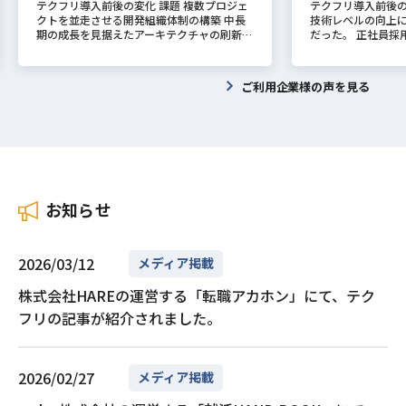
テクフリ導入前後の変化 課題 複数プロジェ
テクフリ導入前後の変
試験日は特定の日程が決められているわけで
域からRustを採用する手法です。新機能の
単価案件の応募条
これから目指す職
ールと連携しながらタスクを進めます。その
法のことです。セ
クトを並走させる開発組織体制の構築 中長
技術レベルの向上
はなく、テストセンターの空きがあれば平日
追加や、大規模なリファクタリングが必要な
ます。また、開発元
今学生で勉強に割
ため、ツールの実行結果や検索データ、対話
性という3つの観点
期の成長を見据えたアーキテクチャの刷新や
だった。 正社員採
や週末を問わず、いつでも受験することが可
独立性の高いモジュールから段階的に導入す
ら、GCPに精通し
フロントエンドエ
履歴をどう管理するかが精度を左右する、よ
の実務構築は有効な
リファクタリング 高い技術水準を持ったシ
く、採用に苦戦して
能です。また、条件を満たせば自宅からのオ
ることで、既存資産を保護しながらシステム
案件において特に
ンドエンジニアの
り本質的な課題になっているのです。コーデ
較項目 外部API利用
ニアエンジニアのさらなる拡充 テクフリ導
り、早急にUI/U
ンライン受験を選択することもできます。
の安全性を高められます。全面移行に比べて
す。実務では、AW
ることをおすすめし
ィングエージェントやカスタマーサポートエ
データセキュリティ
入後 開発組織強化により、プロジェクトの
れていた。 テクフ
注意すべき点として、CCNA資格には取得日
リスクが低く、現場への導入ハードルを最も
を横断的に扱える点
験からエンジニア
ージェントなど、自律的にタスクを完了させ
（利用規約による制
ご利用企業様の声を見る
進行スピードが向上した。 開発工数に余裕
（Ruby on Ra
から3年間という有効期限が設けられていま
下げられる現実的な第一歩です。 パフォー
単価帯のGo案件で
ら、個人的におす
るプロダクトが急増していることも、この流
ーク内で完結 コス
が生まれ、将来の成長を見据えた技術基盤の
続稼働。 募集から3
す。IT技術の進歩は非常に早いため、常に最
マンスクリティカルな箇所の置換 次に有効
ても実装担当では
エンジニア。バッ
れを後押ししています。 比較項目 プロンプ
クン単位の従量課金
整備に前倒しで着手が可能になった。 外部
が参画決定。 イン
新の知識をアップデートし続けることが求め
なのが、ボトルネックや不安定なモジュール
ーキテクトやテッ
て覚えるべき知識量
トエンジニアリング コンテキストエンジニ
ラの固定費用 カス
プロフェッショナルが持つ知見がチームに浸
た企業さま 会社名
られます。資格を維持するためには、3年以
をピンポイントでRustに置き換えるアプロ
待されるケースが
の外見作りに携わ
アリング 対象範囲 単一の指示文の最適化 LL
整や一部の微調整に
透し、開発組織全体の技術レベルが上がっ
ス株式会社（以下
内に再度CCNAを受験して合格するか、CCN
ーチです。頻繁にクラッシュが発生する箇
ケーションコード
ベーションを高めや
Mに渡す情報全体の設計・最適化 主な技術 F
インチューニング・
た。 インタビュー概要 お話を伺った企業さ
ス） 設立 ：2016
Pなどのより上位資格を取得して更新する必
所、メモリ安全性の懸念が大きい部分、ある
フラ構成の検討、
し、はじめから高
ew-shot、Chain of Thought RAG、動的メ
速度 インターネッ
ま 会社名：PIVOT株式会社（以下、PIVO
024年4月1日時点）
要があります。 CCNAの難易度・合格点と必
いは高負荷が集中する処理系をRustで再実
応、障害を前提と
ら、じっくりと勉
モリ管理、構造化データ注入 適する場面 単
ットワーク接続によ
T） 設立：2021年6月 所在地：東京都渋谷
場市場：東京証券取
要な勉強時間の目安 ここでは、実際にCCNA
装します。特にセキュリティリスクが顕在化
られます。 こうした
ニアを目指すのも
発の質問応答、簡易な分類 複雑な業務フロ
ローカルLLM運用
お知らせ
区神宮前6-17-11 JPR原宿ビル2階 事業内
地 ：東京都港区 
に合格するためにどの程度の難易度を想定
しているプロダクトにおいて、最小の投資で
P）やマイクロサー
ドエンジニアの方
ー、AIエージェント開発 市場評価 基本スキ
ティ境界の対比構造
容：ビジネス映像メディア「PIVOT」の運
業 代表者 ：志水 雄一郎
し、どれくらいの勉強時間を確保すべきかに
最大の安定性向上を狙える、費用対効果の高
語と掛け合わせる
あります。縁の下
ルとして定着 高単価案件で需要が拡大 コン
推論エンジン：Olla
営・広告事業 URL：https://pivot.inc/ お話
w.forstartups
ついて解説します。 合格点と合格率の目安
い選択肢となります。 ツール・周辺エコシ
語のエンジニアを
いを見出せるなら
テキストエンジニアリングとは？構成要素と
個人利用に適したOll
を伺ったご担当者さま 部署 / 役職 ：プロダ
さま 部署 / 役職
シスコシステムズ社はCCNAの正確な合格点
ステムのRust化 製品コードに手を入れる前
単価を狙えるフリ
は天職になるかもし
実装で使われる技術 コンテキストエンジニ
ップが容易であり
2026/03/12
メディア掲載
クトマネジメントチーム / 開発責任者・PM
専門役員CTO 氏名
や合格率を公式には発表していません。しか
に、社内CLIツールやCI/CDパイプラインの
ンを確立できるでし
どちらのエンジニ
アリングとは、LLMが今解くべきタスクに必
境での利用に適した
氏名 ：黒澤進伍 ソフトバンクにて法人営業
社にWebエンジニア
し、過去の受験者のデータや傾向から推測す
補助スクリプトをRustで構築する戦略も非
人例一覧 項目 案件例
しても、高い専門
要な、最小限かつ高精度な情報を動的に組み
maとは、ローカル
株式会社HAREの運営する「転職アカホン」にて、テク
を5年間経験。バックパッカーとして世界を
CH株式会社では広
ると、1000点満点中およそ825点から850点
常に有効です。これらはプロダクト本体より
内容 店舗DX自社
れば、市場で高い
立てて渡す設計手法のことです。 高度なRA
できるコマンドラ
周り、帰国後、プログラミングスクールを経
を経て開発部長に
程度が合格ラインになると言われています。
も故障時の影響範囲が限定的なため、チーム
ンド開発 在庫管理
す。ただしそのた
フリの記事が紹介されました。
Gによる検索ノイズの削減 単純なベクトル検
ことです。数行の
てエンジニアへと転身した異色のキャリアを
退社後はフリーラ
正答率にして約80%以上が求められるた
がRustの所有権モデルや設計思想に慣れる
び運用保守 400万
必要になってくるで
索だけに頼らず、キーワード検索とベクトル
オープンソースモ
持つ。 2023年4月、PIVOTの一人目のエン
ニアとして経験を積
め、試験全体の難易度としては決して低くは
ためのトレーニンググラウンドとして最適で
プリにおけるバック
トエンドエンジニ
検索を組み合わせたHybrid Search、検索結
ーカルサーバーと
ジニアとして参画し、バックエンドを主軸と
ネットジンザイバン
ありません。合格率はおおむね25%から3
す。このプロセスを経ることで、本格的な移
額) 78万円〜88万円
アの仕事内容や将
果の関連度を再計算するReranking、文書全
されたモデルの実
したフルサイクルエンジニアとして開発基盤
アップス株式会社）
0%前後と推測されており、しっかりと対策
行に向けた組織的な準備が整います。 C+
円〜110万円 働き
だけたでしょうか
体の文脈を保ったまま必要な断片を抽出する
トPCなどの個人端
2026/02/27
メディア掲載
を築いた後、マネージャー職を経て現在は開
ニアとして開発全
を行った受験生が合格をつかみ取っている状
+とRustを共存させるツール群 段階的な移
ート フルリモート 必
ぞれ異なりますが、
Parent-Document Retrievalなどを組み合
ロトタイプの試作
発責任者に就任。PM業務から組織マネジメ
2022年1月に同社サ
況です。 経済産業省が定めているITスキル
行において避けて通れないのが、FFI（Forei
用いた開発経験が3
区分においては、
わせることで、LLMに渡す検索ノイズを大幅
揮します。 本番運用で