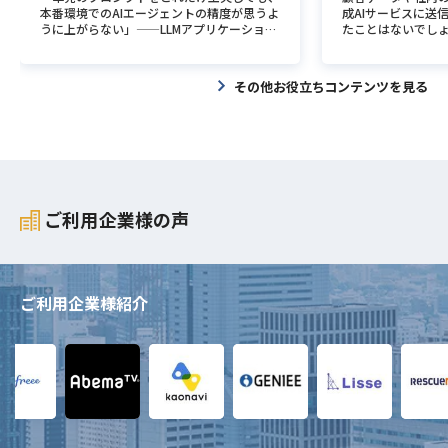
ただくためのプログラムを提供しています
ず、モダンな技術
た資格です。 これに対してLinuCやLPICは、
ている点にあります。従来、開発者の注意深
タによると、Go言
続き需要が高いと考
本番環境でのAIエージェントの精度が思うよ
成AIサービスに送
が、今後どのようなサービスがあると嬉しい
と思っています。 
サーバーを動かすためのOSであるLinuxの操
さに頼っていたメモリ管理上の不具合を、コ
トワークに対応可能
ロントエンドエン
うに上がらない」——LLMアプリケーション
たことはないでし
ですか？ 健康診断まわりのものがあれば使
中でAWSやGCP
作や管理に特化した資格です。 したがっ
ンパイル時に未然に防ぎます。これにより、
ーランスの場合、
比較的始めやすい
開発の現場で、こうした壁に直面するエンジ
AIの活用が進む一
いたいと思います。 正社員だと会社から行
いないので、そう
て、ネットワークの設計や構築を専門とする
サイバー攻撃の主要な標的となる脆弱性を根
働条件に合わせて
ルが多いという側
ニアは少なくありません。プロンプトエンジ
禁じる社内規定や、
けと言われますが、フリーランスだとずるず
いです。 そこまで
ネットワークエンジニアを目指すのであれば
本から封じ込め、インシデント対応コストや
案件・フルリモー
競争から一歩抜け出
ニアリングはすでに基本的なスキルとして定
ト増大が新たな課
その他お役立ちコンテンツを見る
るしてしまって最悪1年行かないなんてこと
新規のプロダクト
CCNAを、サーバーの構築や運用を専門とす
組織のレピュテーションリスクを中長期的に
きなメリットです。
インについての高
着し、単独でのアピールが難しくなりつつあ
こうした背景から、
もあるので、行くか！と思えるようなものが
evOpsエンジニア
るサーバーエンジニアを目指すのであればLi
低減します。 開発スループットの加速 Rust
ックエンドポジシ
普通のフロントエ
ります。現在の開発現場で求められているの
Mを動かすローカル
あると嬉しいです。 K.Nさんの今後のキャリ
注目している技術
nuCを取得するのがおすすめです。 インフラ
は、型システムと所有権モデルにより、メモ
との相性が良い傾向
ようなプログラミ
は、LLMに渡す情報を体系的に設計する「コ
高まっています。 
アプランとは？ ー今後どのようなキャリア
れはなぜでしょうか？ 
全体を理解するために、両方の資格を取得し
リ関連の不具合をコンパイル時に検知しま
い業界・分野 Go
ことが求められるで
ンテキストエンジニアリング」と、処理プロ
ンであるvLLMとO
プランをお考えなのでしょうか？ 今やって
ています。 バック
てフルスタックなインフラエンジニアを目指
す。これにより、従来はテスト工程やリリー
度やスケーラビリ
ロントエンド開発
セス全体をシステム化する「フローエンジニ
に必要なVRAMの
いることとあまり変わらないですが、「ビジ
もTypeScrip
すというキャリアパスも一つの選択肢となる
ス後に発覚していた致命的なバグが、開発の
直結する領域で採
は？おすすめ11選
アリング」です。 本記事では、プロンプト
つながるスキルセ
ネスへの貢献」に興味があるので、今後も開
ているので、Web系エ
でしょう。 CCNAの試験概要・出題内容 CC
初期段階に封じ込められます。デバッグ作業
ランス案件におい
【2025年最新】
エンジニアリングが限界を迎えた背景を整理
ローカルLLM構築
発における上流工程のみならず、企業単位で
tを触れることが必
NAを受験するにあたり、試験の全体像を把
を前倒しすることで、コードレビューの差し
要が高まっています
してみる バックエ
したうえで、これら2つの設計手法の具体的
報保護のメリット 
ご利用企業様の声
の上流工程（事業計画や予算構築など）をや
す。 これからフリ
握しておくことが重要です。試験範囲は202
戻しやロールバックのリスクが低減し、結果
トラクチャ GoはG
と身に着けておくべ
な内容と、フリーランスエンジニアとして市
情報漏洩リスク 企
っていきたいなと思っています。 ー注目し
ドバイス ー最後に
0年2月に大幅な改定が行われ、より現代のI
としてリリースサイクルの安定と加速に寄与
とから、GCP（Googl
ンドエンジニアは、
場価値につなげる方法を解説します。 プロ
み切る最大の理由は
ている技術は何でしょうか？また、それはな
になる方にアドバイ
Tトレンドに即した内容へとアップデートさ
します。 リソース効率の改善 Rustはガベー
との親和性が高い
るサーバーやデー
ンプトエンジニアリングの限界とコンテキス
漏洩リスクを避け
ぜでしょうか？ ありきたりですが、AIをも
方を変えようと思
れています。 出題分野 試験は大きく分けて6
ジコレクタを介さず、予測可能なメモリ管理
際の案件ではAWS
職種です。サーバ
トエンジニアリングへの移行 プロンプトエ
で完結させるため
っと使いこなしたいなと思っていますね。
相談をすると思う
つの分野から出題されます。それぞれの分野
を行います。ランタイムオーバーヘッドが極
ビス開発も主流で
ンジニアと呼ばれる
ンジニアリングだけに頼る設計は、複雑な業
などの業界では、
今はデータ分析もしているんですけど、AIで
験のある人やエー
の配点割合と主な内容は下記の通りです。
めて小さいため、高負荷なシステムやクラウ
作するバックエン
ご利用企業様紹介
thon、PHPなど
務ロジックや本番運用のAIエージェント開発
契約書などの機密文
「この場合はこういう施策をうったら効果が
るべきだなと思いま
分野 配点割合 主な出題内容 ネットワークの
ド基盤において、CPUやメモリの消費効率を
ツールの開発に広く
います。 ユーザー
において、明確な限界を迎えています。 な
へ送信すること自
出たことがあります」みたいなことが自動で
らない先輩などに
基礎 20% OSI参照モデル、TCP/IP、ルータ
劇的に改善します。特に大規模なマイクロサ
netesをはじめ
するだけあって仕
ぜプロンプト調整だけでは精度が頭打ちにな
規約で制限されて
わかるようになったら楽になるなと思いま
ちはフリーランス
ーやスイッチの機能、IPv4およびIPv6アド
ービス群において、このリソース効率の向上
術との相性の良さも
んが、実際に携わっ
るのか Few-shotプロンプティングやChain
せん。自社ネットワ
す。 あとはビジネスサイドの視点でも、AI
り、不安を煽られ
レスの計算など ネットワークアクセス 20%
は、計算リソースの削減を通じた直接的なイ
由の一つです。 高負
ト制作において欠
of Thought（CoT）といった手法により、
ば、データが外部
の導入で費用対効果が大きくなる可能性があ
者に相談する方が
VLANの設定、無線LANの通信原理、安定通
ンフラコストの圧縮に直結します。 コスト
大規模ユーザーを抱
クエンドエンジニ
プロンプトエンジニアリングは一定の成果を
遮断できるため、
る、なんてこともあるので。 これからフリ
か。
信の仕組みなど IPコネクティビティ（IP接
学習曲線 Rustの最大の特徴である所有権モ
Sプロダクトでは、
のも納得できるでし
上げてきました。しかし、1つのプロンプト
たしながら生成AI
ーランスを目指す人へアドバイス ー最後
続） 25% ルーティングの仕組み、OSPFな
デルは、従来のC++の感覚とは大きく異なる
既存システムをGo
ンジニアを目指す
に指示や前提条件を詰め込みすぎると、LLM
情報保護法や業界
に、これからフリーランスになる方へのアド
どのルーティングプロトコルの設定など IP
部分があります。実務レベルで使いこなすま
イス案件が多く見
キルとして、Ruby、
は重要な情報を見失いやすくなり、ハルシネ
の対応が求められ
バイスをお願いします。 フリーランスにな
サービス 10% DHCP、NTPによる時刻同
でに、数週間〜数か月の習熟期間が必要にな
ック集中時のパフ
ログラミング言語
ーションが増加する傾向があります。また、
無そのものが調達