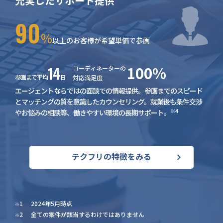
充実したサポート提供
90
％
以上のお客様が希望単価で参画
14
100%
コーディネーターの
参画まで平均
日
対応満足度
エージェントならではの面談での情報提供。参画までのスピード
とマッチングの質を意識したカウンセリング。就業後も条件交渉
※4
やお悩みの相談等、働きやすい環境の長期サポート。
テクフリの特徴をみる
1
2024年5月時点
※
2
全ての案件が該当するわけではありません
※