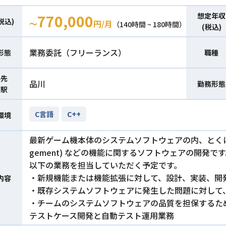
想定年収
770,000
税込)
〜
円/月
（140時間 ~ 180時間）
(税込)
業務委託（フリーランス）
形態
職種
件先
品川
勤務形態
寄駅
C言語
C++
環境
最新ゲーム機本体のシステムソフトウェアの内、とくにゲームコ
gement) などの機能に関するソフトウェアの開発で
以下の業務を担当していただく予定です。
・新規機能または機能拡張に対して、設計、実装、開
内容
・既存システムソフトウェアに発生した問題に対して
・チームのシステムソフトウェアの品質を担保するた
テストケース開発と自動テスト運用業務