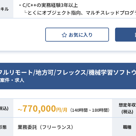
・C/C++の実務経験3年以上
スキル
└とくにオブジェクト指向、マルチスレッドプログ
お気に入り
/フルリモート/地方可/フレックス/機械学習ソフ
案件・求人
想定年収
770,000
税込)
〜
円/月
（140時間 ~ 180時間）
(税込)
業務委託（フリーランス）
形態
職種