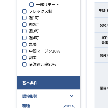
一部リモート
単価(
フレックス制
週1可
週2可
契約
週3可
週4可
案
最
急募
中間マージン10%
開発
副業
受注還元率90%
基本条件
業務
契約形態
職種
選択する