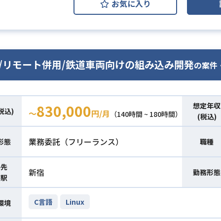
お気に入り
語/リモート併用/鉄道車両向けの組み込み開発
の案件
想定年収
830,000
税込)
〜
円/月
（140時間 ~ 180時間）
(税込)
業務委託（フリーランス）
形態
職種
件先
新宿
勤務形態
寄駅
C言語
Linux
環境