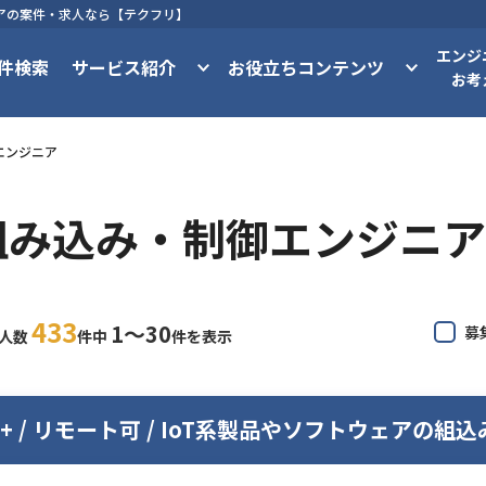
ニアの案件・求人なら【テクフリ】
エンジ
件検索
サービス紹介
お役立ちコンテンツ
お考
エンジニア
組み込み・制御エンジニア
433
1〜30
募
求人数
件中
件を表示
 C++ / リモート可 / IoT系製品やソフトウェアの組