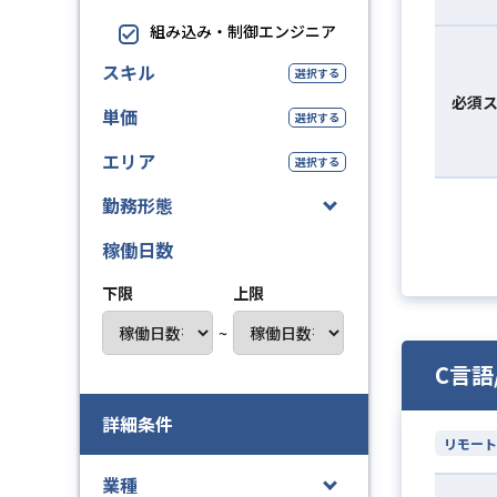
組み込み・制御エンジニア
スキル
選択する
必須
単価
選択する
エリア
選択する
勤務形態
稼働日数
下限
上限
~
C言語
詳細条件
リモート
業種