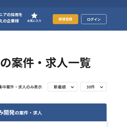
ニアの採用を
新規登録
ログイン
えの企業様
お気に入り
の案件・求人一覧
集中案件・求人のみ表示
新着順
30件
込み開発
の案件・求人