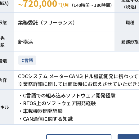
720,000
税込)
〜
円/月
（140時間 ~ 180時間）
(税込)
業務委託（フリーランス）
形態
職種
件先
新横浜
勤務形態
寄駅
C言語
環境
CDCシステム メーターCANミドル機能開発に携わっ
内容
※業務詳細に関しては面談時にお伝えさせていただき
・C言語での組み込みソフトウェア開発経験
・RTOS上のソフトウェア開発経験
スキル
・車載機器開発経験
・CAN通信に関する知識