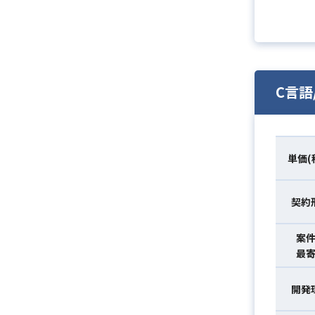
C言
単価(
契約
案
最
開発