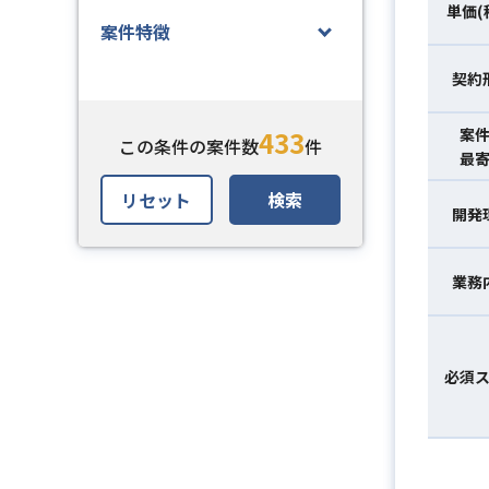
単価(
案件特徴
契約
433
案
この条件の案件数
件
最
リセット
検索
開発
業務
必須