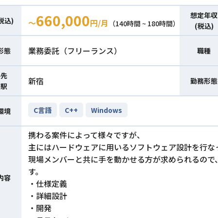
想定年収
660,000
税込)
〜
円/月
（140時間 ~ 180時間）
(税込)
業務委託（フリーランス）
形態
職種
件先
新宿
勤務形態
寄駅
C言語
C++
Windows
環境
携わる案件によって様々ですが、
主にはハードウェアに用いるソフトウェア設計を行な
現場メンバーと共に手を動かせる方が求められるので
す。
内容
・仕様定義
・詳細設計
・開発