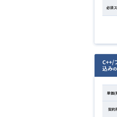
必須
C++
込み
の
単価(
契約