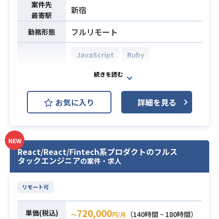
・社内部署からの依頼へのヒアリン
案件先
新宿
ル（フォーム、バリデーション、Aja
グおよび対応
最寄駅
x等）
・業務ツールの開発、運用および既
フルリモート
業務内容
勤務形態
・RDBMS（MySQL/PostgreSQL/O
存ツールのメンテナンス
racle等）およびSQLの実務経験
・ドメイン、証明書などのサービス
JavaScript
Ruby
提供に関わるインフラ管理
Ruby on Rails
MySQL
・SaaSのコスト管理におけるインタ
ーナルフローの実施(FinOps)
AWS (Amazon Web Services)
※詳細は面談時にお伝えします。
お気に入り
詳細を見る
AWS EC2 (Amazon EC2)
【開発環境】
開発環境
使用言語：Go、Python、TypeScrip
AWS ECS
t、HCL（Terraform）
AWS RDS (Amazon RDS)
NEW
データストア：MySQL、DynamoD
React/React/Fintech系プロダクトのフルス
AWS S3
Backlog
Git
B、Redis
タックエンジニア
の案件・求人
ミドルウェア： Nginx、Apache、W
Slack
Terraform
ordPress
リモート可
インフラ：AWS、GCP、Datadog
団体運営における「物販」「コンテ
AIツール： ChatGPT、Claude、Ge
ンツ配信」「リアルイベント連動」
720,000
単価(税込)
（140時間 ~ 180時間）
〜
円/月