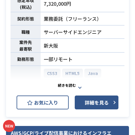
幼児保育子育て向けサービスを展開
想定年収
7,320,000円
プロジェクト管理: Backlog, Redmin
(税込)
している事業会社において、
e
旧システムをGoなどのモダンな環境
業務委託（フリーランス）
契約形態
情報共有ツール: Slack, Redmine
へリプレイスするプロジェクトで
す。
サーバーサイドエンジニア
職種
SE職
AI支援を活用しながら、機能改善・
・Typescript（Vue3系,Nuxt）での
案件先
新大阪
新規開発・技術的意思決定をリード
開発経験(3年～5年程度)
最寄駅
し、
または、Ruby、nodeでの開発経験3
一部リモート
勤務形態
プロダクトの価値向上を図っていた
年～5年程度
だきます。
・パフォーマンス改善の経験
CSS3
HTML5
Java
【仕事内容】
・AWS環境下での開発経験(ご自身で
下記の業務を担っていただく想定で
JavaScript
PHP
SQL
チューニングなどをした経験)
開発環境
す。
（インフラ構成を理解した上でバッ
Laravel
Spring Boot
MySQL
・AI支援を前提とした設計、実装、
クエンドを組めるか、トラブル時に
お気に入り
詳細を見る
必須スキル
Oracle Database
PostgreSQL
テスト、デプロイ、運用の推進
インフラ側のログも見れること）
業務内容
・AI生成物の妥当性検証および品質
PM職
JavaおよびSpring Framework等を
担保
・SE職の技術スタック経験(手を動か
NEW
用いた
・プロダクト開発における技術的意
しつつマネジメント関与するため)
AWS/GCP/ライブ配信事業におけるインフラエ