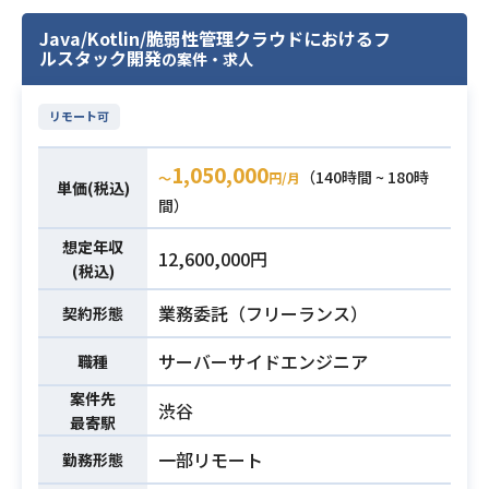
幼稚園、保育園の運営を行っている
※詳細は面談時にお伝えします。
企業にて、
Java/Kotlin/脆弱性管理クラウドにおけるフ
開発環境：
ルスタック開発
の案件・求人
社内の勤怠管理や幼稚園等の園児管
・言語・FW：Ruby, JavaScript, Ru
理を行うシステムに携わっていただ
by on Rails
きます。
リモート可
・データベース：MySQL
様々チームが動いている中で、
・バージョン管理・ツール：Git, Sla
今回は、下記業務をご担当いただき
1,050,000
業務内容
（140時間 ~ 180時
〜
円/月
ck, Backlog
単価(税込)
ます。
間）
・インフラ：AWS（EC2, S3, RDS, E
【業務内容】
CS, CloudWatch）, GitHub Actions,
想定年収
・システム開発における設計、製
12,600,000円
Terraform
(税込)
造、テスト、リリース（スキル次第
チーム体制：
で要件定義も）
業務委託（フリーランス）
契約形態
・PM1名、ディレクター2名、エンジ
・システムの保守、運用
ニア4名、デザイナー1名体制
サーバーサイドエンジニア
・現在活用しているソフトウエアと
職種
・現在8名体制、今後15名程度の組織
のデータ連携開発、運用
案件先
規模になる予定です。
渋谷
最寄駅
・基本設計工程以降の対応が可能
・Ruby on Railsを用いたWebアプリ
一部リモート
勤務形態
・Java、SpringBoot、JPA、MySQ
ケーション開発の実務経験3年以上