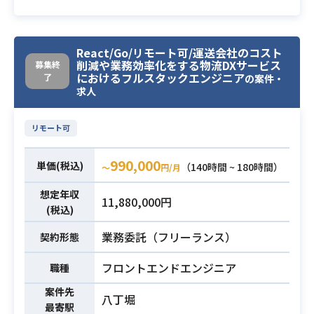
Linux
MacOS
Git
スマートフォン向けタイトルにおい
React/Go/リモート可/運送会社のコスト
削減や業務効率化をする物流DXサービス
てクライアントサイドエンジニアを
募集終
におけるフルスタックエンジニア
了
の案件・
募集します。
求人
担当領域はインゲーム・アウトゲー
ム・ツール開発など多岐にわたり、
リモート可
能力に応じて決定します。
【詳細】
990,000
単価(税込)
（140時間 ~ 180時間）
〜
円/月
・iOS/Android向けのネイティブゲー
ムの設計／開発／運用
想定年収
業務内容
11,880,000円
・開発環境の構築（ゲームツール、
(税込)
テスト環境など）
業務委託（フリーランス）
契約形態
・技術的に観た企画の実現性、工
数、企画改善などの提案
フロントエンドエンジニア
職種
・運用の負荷軽減に対する効率化、
およびアップデートの作業軽減にお
案件先
八丁堀
最寄駅
ける効率化