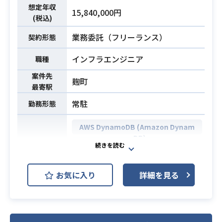
e
ス（REST API）の開発
想定年収
15,840,000円
構成管理：Capistrano, Ansible, Terr
・データ登録バッチの開発
(税込)
aform, CloudFormation
※詳細は面談時にお伝えします。
業務委託（フリーランス）
契約形態
ミドルウェア：MySQL, Apache, Ng
＜環境＞
inx, Redis
・言語：C#、VC++、VB6.0 など
インフラエンジニア
職種
インフラ環境：AWS (EC2, RDS, Ela
・サーバ：Windows Server 2016 な
stiCache, S3, CloudFront, Step Fun
案件先
ど
麹町
最寄駅
ctions, Batch, Lambda, ECS, Farga
・ミドルウェア：MS-SQLServer, H
te, ECR, ...)
ULFT, VMware(仮想化環境構築ソフ
常駐
勤務形態
監視, モニタリング, 運用ツール：Ma
ト)
ckerel, Datadog, PagerDuty, Statu
AWS DynamoDB (Amazon Dynam
・クライアント：タブレット（タブ
spage
oDB)
レット開発は別担当）
MySQL
PostgreSQL
社内ツール：Confluence, Redmine,
Jira, Slack, Zoom
・要件定義からリリースまでの一連
AWS (Amazon Web Services)
開発環境
お気に入り
の開発経験
詳細を見る
GCP (Google Cloud Platform)
・Webエンジニアの経験5年以上
・C#またはJavaいずれかを用いた4
必須スキル
・PHPでの開発経験3年以上
Kubernetes
年以上の開発経験
・Laravelでの実務経験
・データベースを用いた開発経験
・コードレビューの経験
大手コンビニエンスストア（CVS）