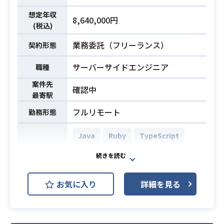
mini、GitHub Copilot
「アンケート配信」といったプロダ
プロジェクト管理ツール：GitHub、
想定年収
クトをゼロから開発し、
8,640,000円
(税込)
Slack、Notion
団体活動を一元的に支えるプラット
フォームを構築するプロジェクトで
業務委託（フリーランス）
契約形態
・AWSまたはGCPなどクラウドの構
す。
築運用における実務経験
サーバーサイドエンジニア
新規プロダクトの立ち上げメンバー
職種
・業務システムの開発、運用に関わ
必須スキル
として、
案件先
った経験
確認中
既存の会員管理・決済機能の拡張に
最寄駅
・言語を問わないコーディング経験
伴う設計・開発業務をご担当いただ
フルリモート
勤務形態
きます。
【仕事内容】
Java
Ruby
TypeScript
下記の業務を担っていただく想定で
業務内容
Ruby on Rails
MySQL
す。
開発環境
・新規プロダクトにおける基盤プラ
AWS (Amazon Web Services)
ットフォームの設計および開発
お気に入り
詳細を見る
Azure
Docker
Kubernetes
・既存システム・コードの解読、な
らびに改修・改善対応
Fintech系プロダクトのフルスタック
・詳細設計以降の各開発工程の推進