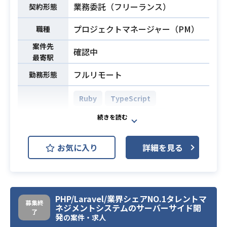
asticSearch, Redis, Datadog, Kiba
業務委託（フリーランス）
契約形態
na, Sentry
リポジトリ管理：GitHub Enterprise
プロジェクトマネージャー（PM）
職種
Cloud
案件先
確認中
コミュニケーション：Slack, zoom,
最寄駅
Google Meet
フルリモート
勤務形態
情報共有とタスク管理：Notion, Git
業務内容
HubProjects
Ruby
TypeScript
開発環境：JetBrains All Products P
ack （IntelliJ IDEA, DataGrip, Web
Ruby on Rails
Vue.js
Storm）, Github Copilot, Claude Co
MongoDB
MySQL
de
開発環境
お気に入り
詳細を見る
AWS (Amazon Web Services)
デザイン環境：Figma
グループウェア：Google workspac
AWS EC2 (Amazon EC2)
Git
e
Redmine
生成AI: Gemini, notebooklm
PHP/Laravel/業界シェアNO.1タレントマ
【配属組織】
募集終
ネジメントシステムのサーバーサイド開
既存Webサービスの保守運用および
了
発
・スクラム組織（2チーム体制）
の案件・求人
追加開発プロジェクトにおいて、