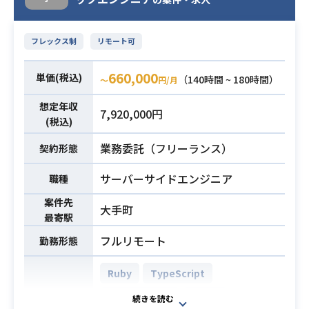
・要件定義
・基本設計
業務内容
・詳細設計
フレックス制
リモート可
・実装
・テストコード実装
660,000
単価(税込)
（140時間 ~ 180時間）
〜
円/月
・コードレビュー.etc
想定年収
7,920,000円
・Ruby(Rails)を用いた開発経験3年
(税込)
以上
業務委託（フリーランス）
契約形態
・自社開発企業でのSaasプロダクト
の開発経験
サーバーサイドエンジニア
職種
・要件定義〜テストまで一貫した業
必須スキル
案件先
務経験
大手町
最寄駅
・コードレビュー経験
フルリモート
・テストコードの実装経験
勤務形態
・5名以上のチームでの開発経験
Ruby
TypeScript
・スクラム開発での経験
Ruby on Rails
Vue.js