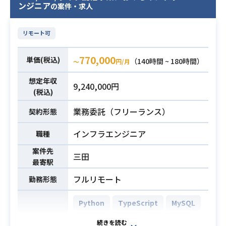
Webアプリケーションの新規機能開
思決定のリード（品質とスピードの
ンジニア
・非エンジニアとの合意形成
の案件・求人
発をご担当いただきます。
両立）
・AIを含む技術トレンドを理解し、
基本設計や概要設計などの上流工程
・アーキテクチャ、設計方針、実装
開発やチーム運営への影響を判断で
リモート可
から、
ガイドライン、レビュー基準などの
きる基礎的リテラシー
HTML/CSS/JavaScriptを用いたフロ
技術標準化推進
・3〜8名規模のチームに対するPM経
770,000
単価(税込)
（140時間 ~ 180時間）
〜
円/月
ントエンド実装、DB連携まで幅広く
・横断的な技術課題（開発生産性、
験
ご推進いただきます。
品質、パフォーマンス、運用性、セ
想定年収
9,240,000円
【仕事内容】
キュリティ等）の整理・改善
(税込)
下記の業務を担っていただく想定で
・リードエンジニアや各チームへの
業務委託（フリーランス）
契約形態
す。
技術的な支援（必要に応じたハンズ
・JavaおよびSpring Framework等
オン）
インフラエンジニア
職種
を用いたWebアプリケーションの新
業務内容
※詳細は面談時にお伝えします。
案件先
規機能開発
三田
最寄駅
・テックリードとしての経験
・上流工程（基本設計、概要設計
・Goを用いた開発経験
等）からの設計および開発業務
フルリモート
勤務形態
・AWS（Lambda）に関する知識お
・HTML/CSS/JavaScriptを用いたフ
よび開発経験
ロントエンド実装およびDB連携
Python
TypeScript
MySQL
・AI駆動開発に対する興味関心と情
※詳細は面談時にお伝えします。
GitHub
Slack
Terraform
開発環境