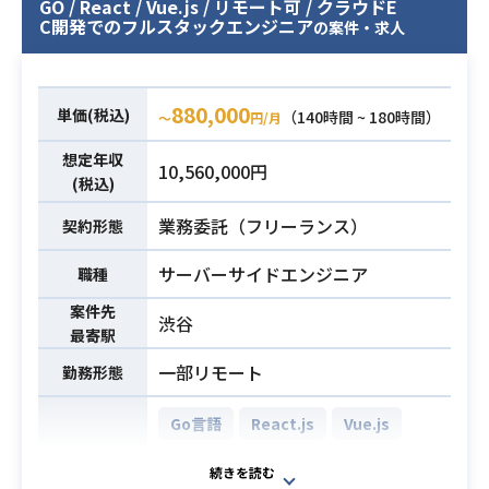
GO / React / Vue.js / リモート可 / クラウドE
・アジャイル開発の実務経験
C開発でのフルスタックエンジニア
向けに、GCP環境下で稼働する
の案件・求人
・Claude Code を利用した AI 駆動の
次世代POSレジシステムの構築プロ
開発経験
ジェクトをご担当いただきます。
・PHPUnitを使ったテストの経験
Managed k8s（GKE等）を前提とし
必須スキル
880,000
単価(税込)
（140時間 ~ 180時間）
〜
円/月
・デザインパターンを使った現場で
たマイクロサービスアーキテクチャ
想定年収
の開発経験または知見
を用いた、
10,560,000円
(税込)
・React.jsでのフロントエンド開発
アプリケーションの開発および運用
経験
に携わっていただきます。
業務委託（フリーランス）
契約形態
・DDDやクリーンアーキテクチャの
【仕事内容】
知見・経験（知っている程度でも問
下記の業務を担っていただく想定で
サーバーサイドエンジニア
職種
業務内容
題ございません）
す。
案件先
渋谷
・GCP上のManaged k8sをベースと
最寄駅
したマイクロサービスアプリケーシ
一部リモート
勤務形態
ョンの設計・開発
・RDBMSおよびNoSQLを用いたデ
Go言語
React.js
Vue.js
ータベース設計・データ操作処理の
実装
MySQL
開発環境