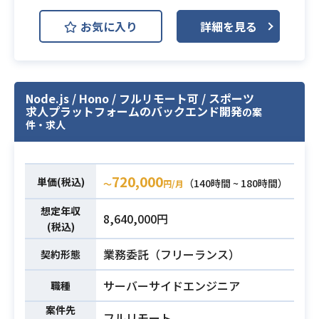
・ネットワーク構造（Private/Public
AWS (Amazon Web Services)
Subnet, NAT/Bridge等）を考慮した
お気に入り
詳細を見る
Backlog
Git
Nuxt.js
インフラ・バックエンド連携対応
※詳細は面談時にお伝えします。
toB向けECシステムのカスタマイズ
・ネットワークに関する知識（Priva
に基づく機能開発・保守全般をお任
Node.js / Hono / フルリモート可 / ​スポーツ
te/Public Subnet、NAT/Bridgeな
せします。
求人プラットフォームのバックエンド開発
の案
ど）
自ら手を動かし開発をしていきたい
件・求人
・GCPを用いたシステム開発経験
方にオススメです。
業務内容
・Managed k8sを前提としたマイク
・新機能開発
ロサービスアプリケーションの開
・機能改善・改修
必須スキル
720,000
単価(税込)
（140時間 ~ 180時間）
〜
円/月
発、運用経験
・性能改善
・PostgreSQL、MySQLなどのRDB
・保守・運用
想定年収
8,640,000円
(税込)
MSに関する知識
・API開発 etc.
・AWS DynamoDB、GCP Firestore
業務委託（フリーランス）
契約形態
・Go言語を用いたバックエンドの開
などのNoSQLに関する知識
発経験1年以上
サーバーサイドエンジニア
職種
・React or Vue.jsを用いたフロント
案件先
エンドの開発経験1年以上
フルリモート