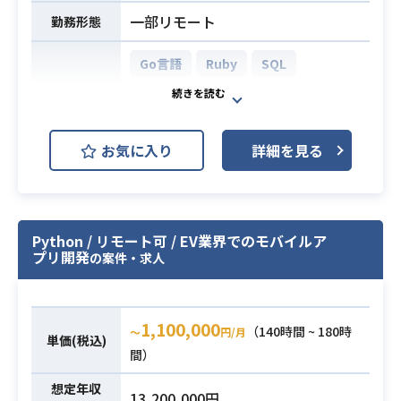
・ゲーム開発技術のスキル習得、ノ
一部リモート
勤務形態
ウハウ共有
Go言語
Ruby
SQL
・Unity（C#）を使用したスマートフ
TypeScript
React.js
ォン向けゲーム開発の実務経験3年以
上
AWS Aurora (Amazon Aurora)
必須スキル
・中〜大規模タイトル（開発チーム2
お気に入り
詳細を見る
MySQL
開発環境
0名以上規模）の開発または運用に1
AWS (Amazon Web Services)
年以上参画した経験
GCP (Google Cloud Platform)
Python / リモート可 / EV業界でのモバイルア
Docker
プリ開発
の案件・求人
荷主と運送会社をつなぐマッチング
プラットフォーム事業と、荷主向け
1,100,000
（140時間 ~ 180時
〜
円/月
単価(税込)
のオペレーションDXを支援するSaaS
間）
事業を運営しており、
14兆円を超える物流業界において、
想定年収
13,200,000円