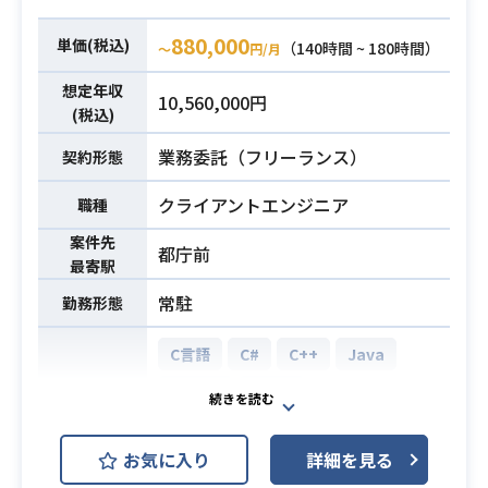
・Webアプリケーションの開発経験5
880,000
年以上
単価(税込)
（140時間 ~ 180時間）
〜
円/月
・Goを用いた開発経験1年以上
想定年収
・静的言語を用いたバックエンド開
10,560,000円
(税込)
発経験3年以上
・React(Next.js) / Vue.js(Nuxt.js)を
業務委託（フリーランス）
契約形態
用いた開発経験2年以上
必須スキル
クライアントエンジニア
職種
・自社開発企業での自社プロダクト
(ECやSaaS)の開発経験
案件先
都庁前
・コーディングAIツールを用いた開
最寄駅
発経験
常駐
勤務形態
・直近1年未満で終了している案件が
続いていない方
C言語
C#
C++
Java
MySQL
Redis
AWS (Amazon Web Services)
開発環境
お気に入り
詳細を見る
GCP (Google Cloud Platform)