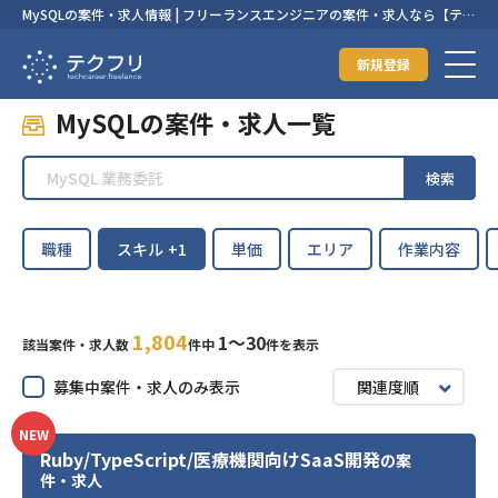
MySQLの案件・求人情報 | フリーランスエンジニアの案件・求人なら【テク
フリ】
新規登録
MySQLの案件・求人一覧
検索
職種
スキル
+1
単価
エリア
作業内容
1,804
1〜30
該当案件・求人数
件中
件を表示
募集中案件・求人のみ表示
関連度順
NEW
Ruby/TypeScript/医療機関向けSaaS開発
の案
件・求人