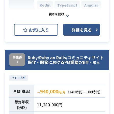
Lを使用したWebアプリケーションの
・Webシステム開発における実務経
Kotlin
TypeScript
Angular
開発が可能
必須スキル
験3年以上
・Javaを使用したバッチプロジェク
Spring Boot
MySQL
Redis
・詳細設計工程以降の一人称での対
必須スキル
開発環境
トの開発が可能
AWS (Amazon Web Services)
応経験
・AWS各サービスの利用経験
お気に入り
詳細を見る
・既存のソースコードを正確に読み
Docker
Slack
Figma
解き、スムーズに改修・改善を行え
るスキル
脆弱性管理クラウドに関わる設計・
開発・テストを担当いただきます。
Ruby/Ruby on Rails/コミュニティサイト
（例：API開発、バッチ開発、BFF、
募集終
保守・開発におけるPM業務
了
の案件・求人
フロントエンド開発）
※ 個人のスキル特性・ご希望にあわ
せて、詳細決定します。
リモート可
【技術スタック】
バックエンド：Kotlin, Spring Boot
940,000
単価(税込)
（140時間 ~ 180時間）
〜
円/月
フロントエンド：TypeScript, Angul
ar, RxJS, PrimeNG, Akita
想定年収
11,280,000円
(税込)
インフラ：AWS, Docker, MySQL, El