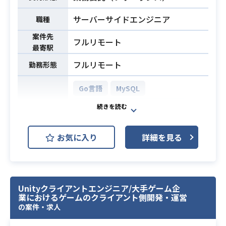
ンフラ自動化や継続的デリバリー（C
I/CD）の実務経験（5年以上）
サーバーサイドエンジニア
職種
・エンジニアとしてのシステム／サ
ービス開発経験
案件先
フルリモート
・小／中規模のプロジェクト管理、
最寄駅
遂行経験が累計5年以上
フルリモート
勤務形態
・Webサービスの開発経験があるこ
必須スキル
と
Go言語
MySQL
・スクラムでの開発経験があること
AWS (Amazon Web Services)
開発環境
・自社サービス・アジャイル開発プ
ロジェクトでの管理経験があること
GitHub
Terraform
Next.js
お気に入り
詳細を見る
toB向けSaasプロダクト開発にあた
り、下記業務をお願いいたします。
・新機能開発
業務内容
・設計・実装
Unityクライアントエンジニア/大手ゲーム企
業におけるゲームのクライアント側開発・運営
・技術課題の調査
の案件・求人
・プロダクトの改善提案・推進