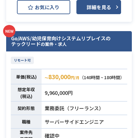
oDB)
お気に入り
詳細を見る
MySQL
開発環境
AWS (Amazon Web Services)
Backlog
Git
Redmine
NEW
Go/AWS/幼児保育向けシステムリプレイスの
Slack
テックリード
の案件・求人
歯科医院向けの医療機関向けSaaSに
リモート可
おける、サービス開発および保守運
用をご担当いただきます。
830,000
単価(税込)
（140時間 ~ 180時間）
〜
円/月
少人数チームで調査から開発、小規
模リリースを短いスパンで繰り返し
想定年収
9,960,000円
行い、
(税込)
サービスのパフォーマンス改善や技
業務委託（フリーランス）
契約形態
術負債の解消を含めた課題解決に対
応していただきます。
サーバーサイドエンジニア
職種
【仕事内容】
案件先
下記の業務を担っていただく想定で
確認中