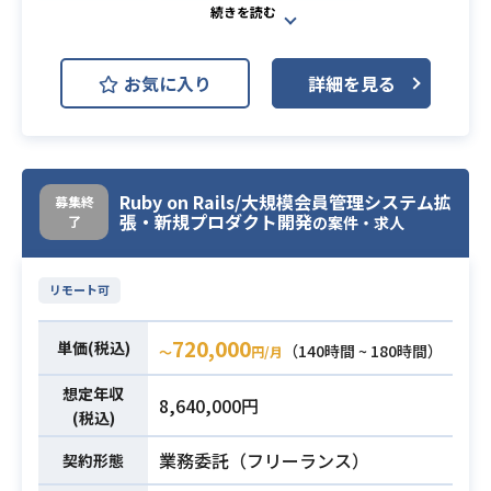
Ruby on Rails
MySQL
開発環境
Docker
Kubernetes
Slack
お気に入り
詳細を見る
Next.js
飲食店向けに新規POSレジの開発を
お願いします。
Ruby on Rails/大規模会員管理システム拡
「システム・プロダクト全体を理解
募集終
張・新規プロダクト開発
了
の案件・求人
して、適切な設計を考えAIエージェ
ントチームで開発させる」というこ
とを丸ごとおまかせする想定です。
リモート可
「案件・機能をおまかせする」とい
うのではなく「システム・プロダク
720,000
単価(税込)
（140時間 ~ 180時間）
〜
円/月
トをおまかせする」ようなポジショ
ンです。
想定年収
8,640,000円
(税込)
【概要】
■AI中心のフルサイクル開発
業務委託（フリーランス）
契約形態
・要件定義の構造化からコード生