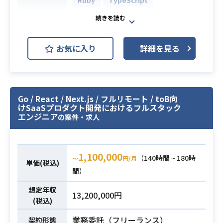
慮したアーキテクチャ設計および技
術選定
Ruby on Rails
Vue.js
MySQL
開発環境
・Azure/AWS、Kubernetes/Docker
AWS (Amazon Web Services)
を活用したインフラ構築運用および
お気に入り
詳細を見る
自動化パイプライン（CI/CD）の構築
物流DX事業のTechPdMとして、下
※詳細は面談時にお伝えします。
記業務をお願いいたします。
■主な環境：
・大手企業との小／中規模の開発プ
Ruby on Rails, Java, TypeScript, R
ロジェクトマネジメント
Go / React / Next.js / フルリモート / toB向
eact, Kubernetes, Docker, Azure,
けSaaSプロダクト開発におけるフルスタック
・開発メンバー（パートナー含む）
AWS, MySQL等
エンジニア
の案件・求人
の開発マネジメント・進捗管理
・開発要件整理
・ReactおよびRuby on Railsでの開
業務内容
・SQLを利用してデータ抽出、ダッ
発経験（3年以上）
1,100,000
（140時間 ~ 180時
シュボード作成
〜
円/月
・TypeScript（React）での開発経
単価(税込)
間）
・AIを用いたプロトタイピング
験（2年）
・開発の動作検証
・Azure、AWS、または類似のクラ
必須スキル
想定年収
13,200,000円
※上記以外でもご経験をもとにおま
ウド環境での開発経験
(税込)
かせする業務範囲はご相談させてい
・DockerやKubernetesを使ったイ
業務委託（フリーランス）
契約形態
ただきたいです