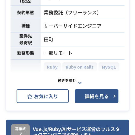
(税込)
以上
・アジャイルでの開発経験
必須スキル
業務委託（フリーランス）
契約形態
・ToBtoC向けのWebサービスでの
開発経験
サーバーサイドエンジニア
職種
・コードレビューのご経験
案件先
田町
・工数管理のご経験
最寄駅
一部リモート
勤務形態
Ruby
Ruby on Rails
MySQL
Redis
開発環境
AWS (Amazon Web Services)
お気に入り
詳細を見る
Elasticsearch
GitHub
BtoB向けのマッチングサービス(Saa
S)の開発・運用全般をお願いいたし
Vue.js/Ruby/AIサービス運営のフルスタ
ます。
募集終
ックエンジニア
了
の案件・求人