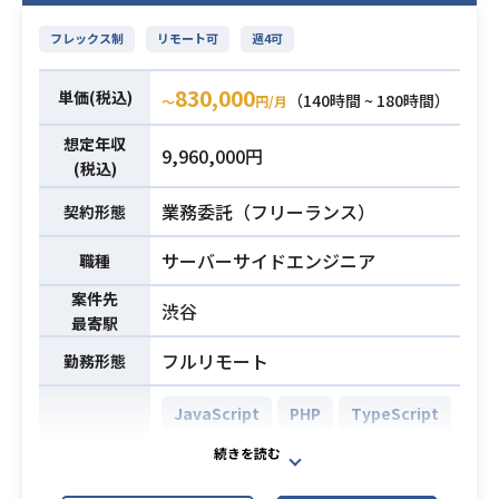
・1スプリント1週間
PL・PMとして顧客折衝から開発推
・平均年齢は35歳ぐらいのチームで
フレックス制
リモート可
週4可
進までをご担当いただく案件です。
す。
顧客との進行管理から技術レビュ
・一人一人が裁量をもって、開発を
830,000
単価(税込)
（140時間 ~ 180時間）
〜
円/月
ー、必要に応じた実装対応まで幅広
進める組織です。
くリードしていただきます。
・初めて経験するスキルなどは、ペ
想定年収
9,960,000円
【仕事内容】
(税込)
アプロ・モブプロなどを行います。
下記の業務を担っていただく想定で
業務委託（フリーランス）
契約形態
す。
・Java/Kotlin によるWebアプリケー
・顧客との定例MTG進行、進捗・課
ションの開発経験（3年以上）
サーバーサイドエンジニア
職種
題・リスク報告
・Spring Framework/Spring Boot
案件先
・問い合わせおよび障害の一次切り
を利用したプロダクト開発の経験
渋谷
最寄駅
分け、影響調査
・AWSの使用経験
・改修方針の策定、月次リリース計
フルリモート
・スクラムを採用したチームでの経
勤務形態
画の策定・進行管理
験
必須スキル
・追加開発における要件整理、見積
JavaScript
PHP
TypeScript
・HTML、CSS、Javascriptなどフロ
もり、タスク分解
ントエンドの開発に必要な基本的な
Laravel
React.js
MySQL
・進捗管理、品質管理、UAT対応
知識や経験
AWS (Amazon Web Services)
・脆弱性診断の指摘事項対応
業務内容