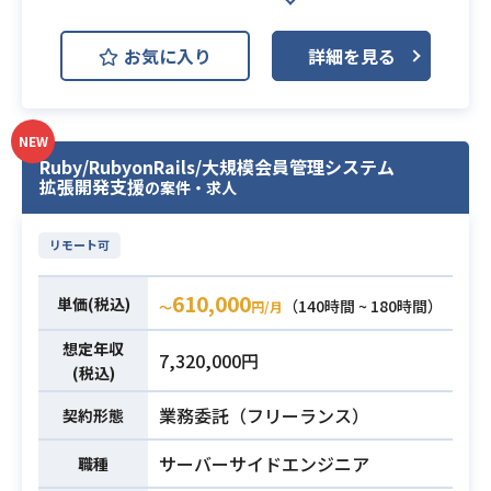
報キャッチアップの姿勢
■環境：Java、Spring Framework
・サーバーサイドKotlin、Java等のJ
WordPress
（Spring MVC / Spring Boot）、Th
VM系言語での開発経験
お気に入り
詳細を見る
ymeleaf、
必須スキル
大手ライブ配信企業におけるインフ
・分散システムなどの基本的な知識
HTML、CSS、JavaScript（Ajax
ラチームに参画し、
や実装経験
等）、RDBMS（MySQL / PostgreS
社内コーポレートITからサービス向
・既存システムの改善（段階的な刷
QL / Oracle等）、SQL、（尚可：ク
NEW
けクラウドインフラまで幅広くご対
新、依存関係整理、リファクタリン
Ruby/RubyonRails/大規模会員管理システム
ラシックASP、PHP/Laravel）
拡張開発支援
の案件・求人
応いただきます。
グ戦略など）の経験
・JavaによるWebアプリケーション
クラウドインフラに関する業務、運
・開発生産性を上げる取り組み（CI/
新規機能開発の実務経験
用、支援を中心にお任せする想定で
CD、テスト戦略、開発環境整備、観
リモート可
・Spring Framework（Spring MVC/
す。
測性など）の推進経験
Spring Boot等）を用いた開発経験
【仕事内容】
610,000
単価(税込)
（140時間 ~ 180時間）
〜
円/月
（3年以上）
下記の業務を担っていただく想定で
想定年収
・Thymeleafを用いたサーバーサイ
す。
7,320,000円
(税込)
ドテンプレート実装経験（3年以上）
・AWS、GCP、Azureのアカウント
・上流工程（基本設計、概要設計
必須スキル
作成、削除、更新、台帳管理
業務委託（フリーランス）
契約形態
等）での新規機能設計経験（3年以
・ChatGPT、Claude Code、Gemini
上）
サーバーサイドエンジニア
などの設定見直し
職種
・HTML/CSS/JavaScriptの実装スキ