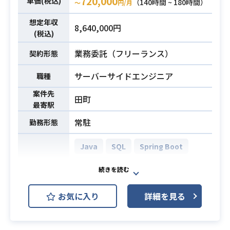
720,000
単価(税込)
（140時間 ~ 180時間）
〜
円/月
して参画いただきます。
・Webアプリケーション開発経験10
想定年収
新規プロダクト群の詳細設計やRuby
8,640,000円
年以上
(税込)
on Railsを用いた実装、
・テックリード経験がある方
既存システムとの連携に伴う改修な
必須スキル
業務委託（フリーランス）
契約形態
・AIツールを実務でフル活用し、開
ど、アジャイルでの開発を推進して
発プロセス自体を設計出来る方
いただきます。
サーバーサイドエンジニア
職種
・0→1の開発経験がある方
【仕事内容】
案件先
田町
下記の業務を担っていただく想定で
最寄駅
す。
常駐
勤務形態
・新規プロダクト群における詳細設
計、およびRuby on Railsを用いた実
Java
SQL
Spring Boot
装
・既存会員管理・決済システムのコ
MySQL
開発環境
ードを読み解き、連携に伴う改修や
AWS (Amazon Web Services)
業務内容
機能改善の実施
お気に入り
詳細を見る
・単体テスト、結合テスト、および
学校の給食や介護施設の食事を作る
リリース対応
方の派遣や、
・アジャイルでの開発推進