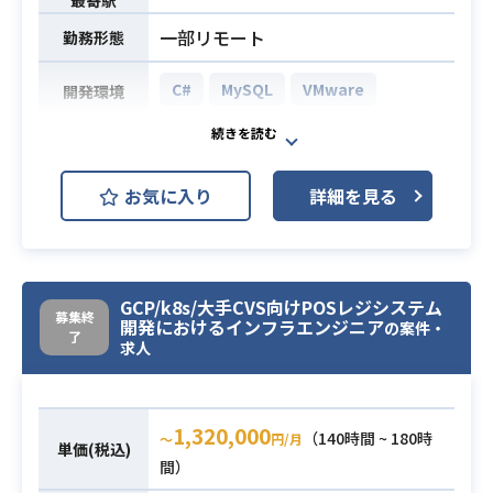
れており、チケットドリブンで流れ
・その他：Swagger、WebSocket
最寄駅
ていきます。
（ActionCable）
一部リモート
勤務形態
また、レビューはGitLabを用いて行
・Ruby on Railsを用いた開発経験3
っております。
C#
MySQL
VMware
開発環境
年以上
一部クリーンアーキテクチャやドメ
・Vue.jsもしくはTypeScriptでのフ
イン駆動設計などモダンなアーキテ
地方銀行向け印鑑システムにおける
ロントエンド開発経験
必須スキル
クチャで構成されております。
開発業務をご担当いただきます。
・PL/PM経験1年以上
※インフラ周りの運用に関してはSR
お気に入り
詳細を見る
Webサーバーアプリケーションの新
・顧客折衝の経験
Eグループが、品質保証に関してはQ
規開発やタブレット用Webインター
・AWS（EC2等）の使用経験
Aグループがそれぞれ実施します。
フェース（REST API）の開発、
業務内容
開発環境
データ登録バッチ開発などを主に担
開発言語：PHP, Go, JavaScript, Ty
GCP/k8s/大手CVS向けPOSレジシステム
当いただきます。
募集終
開発におけるインフラエンジニア
の案件・
peScript, Dart
【仕事内容】
了
求人
フレームワーク：Laravel, Gin, Reac
下記の業務を担っていただく想定で
t, Flutter
す。
開発/運用環境：Docker, GoLand, P
・Webサーバーアプリケーションの
1,320,000
（140時間 ~ 180時
hpStorm, Swagger, Storybook, Fig
〜
円/月
新規開発（オープン系開発業務）
単価(税込)
ma, GitLab, GitLab CI/CD, TestCaf
間）
・タブレット用Webインターフェー
業務内容