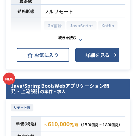
最寄駅
す。
フルリモート
・社外向けSaaSの開発（スクラッチ
勤務形態
開発および既存改修）
Go言語
JavaScript
Kotlin
・社外向けSaaSの運用保守（監視、
データメンテナンス、問い合わせ対
PHP
TypeScript
Laravel
業務内容
応）
React.js
Symfony
Vue.js
・社内向け業務システムの実装およ
お気に入り
詳細を見る
び改修
AWS DynamoDB (Amazon Dynam
oDB)
・社内向け業務システムの運用保守
MySQL
PostgreSQL
（監視、データメンテナンス、問い
開発環境
AWS (Amazon Web Services)
NEW
合わせ対応）
Java/Spring Boot/Webアプリケーション開
※詳細は面談時にお伝えします。
AWS EC2 (Amazon EC2)
発・上流設計
の案件・求人
【メイン技術スタック】
AWS Lambda
Backlog
言語: Ruby,TypeScript, Node.js
リモート可
フレームワーク: Ruby on Rails, Vue.j
Docker
GitHub
Slack
s, AWS SAM
Figma
610,000
単価(税込)
（150時間 ~ 180時間）
DB: MySQL, DynamoDB
〜
円/月
ソースコード管理: Git