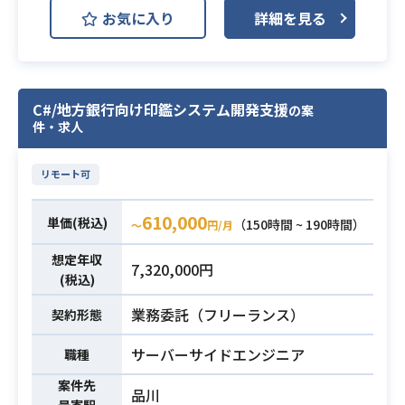
・SPAの開発経験
開発環境
お気に入り
詳細を見る
・RailsおよびVue.jsの設計レビュ
・RDBMSの利用経験
GCP (Google Cloud Platform)
ー、コードレビュー
・macOSの使用経験
Docker
GitLab
PHPUnit
・必要に応じた実装対応
・メンバー支援および新規参画者の
Redmine
Redux
webpack
C#/地方銀行向け印鑑システム開発支援
の案
フォロー
件・求人
業界シェアNO.1タレントマネジメン
※詳細は面談時にお伝えします。
トシステムのサーバーサイド開発を
技術環境：
リモート可
行っていただきます。
・言語：Ruby、TypeScript
以下が想定業務です。
・FW：Ruby on Rails、Vue.js 3
610,000
単価(税込)
・サービスに関するAPIの開発・改修
・データベース：MySQL、MongoD
（150時間 ~ 190時間）
〜
円/月
・PC 向け管理者機能画面の開発
B
想定年収
7,320,000円
・認可処理の開発・改修
・インフラ：AWS（EC2、CodePipe
(税込)
【詳細】
line等）
業務委託（フリーランス）
企画立案に携わるチームが仕様書を
・バージョン管理：Git
契約形態
作成し、それに基づいてエンジニア
・コミュニケーション：Redmine、
サーバーサイドエンジニア
職種
が設計と実装を行います。
定例MTG
それぞれの案件はRedmineで管理さ
・開発体制：アジャイル
案件先
品川