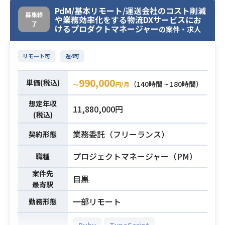
開発プロジェクトです。
※詳細は面談時にお伝えします。
PdM/基本リモート/運送会社のコスト削減
React、Ruby on Rails、Java、Typ
募集終
【開発環境】
や業務効率化をする物流DXサービスにお
了
eScriptを使用した
けるプロダクトマネージャー
の案件・求人
言語/FW：Ruby on Rails,JavaScript
フロントエンドおよびバックエンド
DB：MySQL
の開発全般をはじめ、
ツール：Git,Slack,Backlog
リモート可
週4可
拡張性とパフォーマンスを考慮した
インフラ：AWS(EC2,S3,RDS,ECS,Cl
アーキテクチャ設計、
oudWatch),GitHub Actions,Terrafor
990,000
単価(税込)
（140時間 ~ 180時間）
〜
円/月
クラウド環境やコンテナ技術を活用
m
したインフラ構築・運用
想定年収
11,880,000円
およびCI/CDの構築などを幅広くご推
(税込)
・Web開発の実務経験3年以上
進いただきます。
・Ruby on Railsを用いた開発経験3
業務委託（フリーランス）
契約形態
【仕事内容】
年以上
下記の業務を担っていただく想定で
・詳細設計以降のフェーズにおける
必須スキル
プロジェクトマネージャー（PM）
職種
す。
業務内容
実務経験
案件先
・React、Ruby on Rails、Java、Ty
目黒
・既存システムのコードを読み解
最寄駅
peScriptを使用したフロントエン
き、改修・改善が行えるスキル
一部リモート
勤務形態
ド・バックエンドの開発全般
・高い拡張性とパフォーマンスを考
Ruby
TypeScript