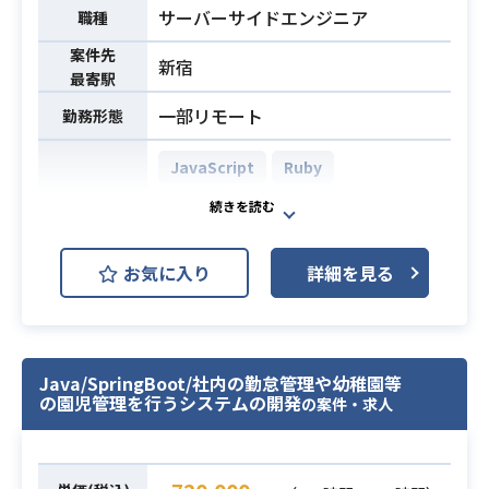
成、テスト実装まで、AIを最大限活
サーバーサイドエンジニア
職種
用した爆速開発の実践
案件先
新宿
・AIの出力を鵜呑みにせず、「なぜ
業務内容
最寄駅
これで動くのか」を裏打ちする力が
一部リモート
勤務形態
求められます
■開発環境
JavaScript
Ruby
フロントエンド：TypeScript / Next.
js / React
Ruby on Rails
MySQL
バックエンド：Ruby on Railsを想定
AWS (Amazon Web Services)
開発環境
(技術選定から関われる方を優先)
お気に入り
詳細を見る
Backlog
Git
GitHub
インフラ：オンプレKubernetes, Do
cker, MySQL
Slack
Terraform
プラットフォーム：iPad向けアプリ
AI開発支援ツール：Claude Code, G
大規模会員管理・決済機能の拡張プ
Java/SpringBoot/社内の勤怠管理や幼稚園等
emini CLI, Devin 等をフル活用
の園児管理を行うシステムの開発
ロジェクトにおける、
の案件・求人
コミュニケーション：Slack, Google
新規プロダクト（物販、コンテンツ
Meet（非同期テキスト以上に、通話
配信、リアルイベント連動、アンケ
でのクイックな意思決定を重視）
ート配信等）の立ち上げメンバーと