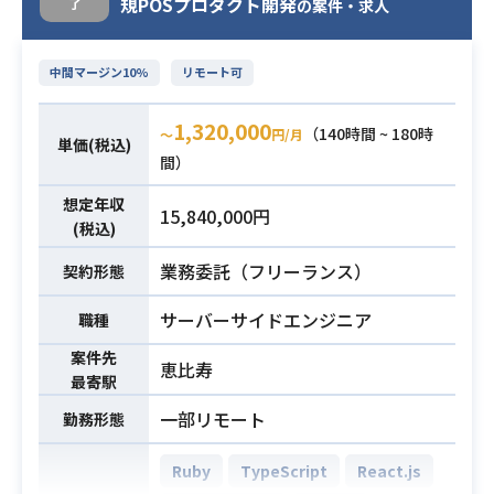
規POSプロダクト開発
・テックリードや技術リードとして
了
の案件・求人
システムにおける下記業務をお願い
プロジェクトやチームをリードした
します。
経験
業務内容
中間マージン10%
リモート可
・新機能開発
・インフラ環境構築
1,320,000
・既存機能の改善
（140時間 ~ 180時
〜
円/月
単価(税込)
・システム改善 etc.
間）
想定年収
・英語を用いた業務経験 ※本面談時
15,840,000円
(税込)
は英語での会話も含みますので、ビ
ジネスレベル以上の英語力が必須と
業務委託（フリーランス）
契約形態
なります
サーバーサイドエンジニア
・N1の保有 ※外国籍の方のみ
職種
必須スキル
・Pythonを用いた開発経験3年以上
案件先
恵比寿
・AWS環境での業務経験3年以上
最寄駅
・MongoDB・DynamoDB・Couch
一部リモート
勤務形態
DB・BaseX)等のドキュメント型デ
ータベースのご経験
Ruby
TypeScript
React.js