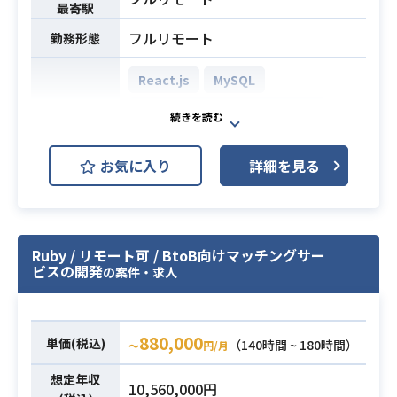
必須スキル
最寄駅
・DBの設計・構築経験
・基本設計のご経験
フルリモート
勤務形態
・CursolやClaudeCodeなどのコーデ
ィングAIツールを用いた開発経験
React.js
MySQL
AWS (Amazon Web Services)
開発環境
GitHub
JIRA
Next.js
お気に入り
詳細を見る
スポーツ求人プラットフォームのバ
ックエンド開発プロジェクトにて、
開発業務をお願いします。
業務内容
・バックエンドの開発
Ruby / リモート可 / BtoB向けマッチングサー
ビスの開発
の案件・求人
・実装にあたる技術選定
・コードレビュー
・Node.jsを用いたバックエンド開発
880,000
単価(税込)
（140時間 ~ 180時間）
〜
円/月
経験3年以上
想定年収
・TypeScriptを用いた開発経験3年
10,560,000円