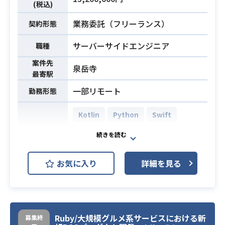
自社ブランド・全国の営業ネットワ
(税込)
ークと、プロダクトの仕組み・プロ
業務内容
業務委託（フリーランス）
契約形態
ダクトを融合し、
日本の物流を変革を行なっておりま
サーバーサイドエンジニア
職種
す。
案件先
その中での配車計画のWebアプリケ
泉岳寺
最寄駅
ーションのプロダクト機能開発/運用
一部リモート
勤務形態
をお任せいたします。
・Reactを使ったWebアプリケーシ
Kotlin
Python
Swift
ョンの開発、運用経験: 5年以上
React.js
・Go, Rubyなどを使ったWebアプリ
AWS DynamoDB (Amazon Dynam
開発環境
ケーション・APIの開発、運用経験: 3
oDB)
お気に入り
詳細を見る
年以上
MySQL
・データベースに関する知識とSQL
必須スキル
AWS (Amazon Web Services)
の利用経験: 3年以上
・バックエンド/フロントエンドの技
ユーザーが利用するモバイルアプ
術選定・アーキテクチャ設計経験
Ruby/大規模グルメ系サービスにおける新
募集終
リ・オーナーが管理に使用するWeb