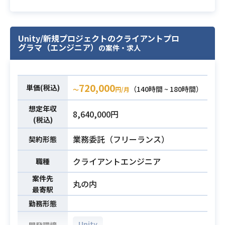
テンツ作成を行う業務となります。
・xR技術を活用したプレイアブルな
コンテンツの作成とリリースに関わ
Unity/新規プロジェクトのクライアントプロ
る作業
グラマ（エンジニア）
の案件・求人
・オフラインイベントに設営するコ
業務内容
ンテンツの企画立案と要件定義、実
装、当日の設営
720,000
単価(税込)
（140時間 ~ 180時間）
〜
円/月
・IPを活用したVtuberコンテンツの
作成と運用
想定年収
8,640,000円
・ARライブコンテンツにおける技術
(税込)
コンサルティングやテクニカルディ
業務委託（フリーランス）
契約形態
レクション
・最先端技術の検証と、活用プラン
クライアントエンジニア
職種
の提案
案件先
丸の内
・Unity上でのエンターテインメント
最寄駅
コンテンツ/インタラクティブコンテ
勤務形態
ンツの開発経験（2年以上）
Unity
開発環境