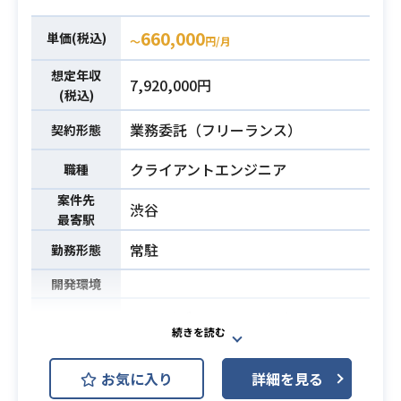
・CG制作ワークフロー作成
業務内容
・シェーダーやマテリアルの作成
660,000
単価(税込)
〜
円/月
・新しい技術やツールの研究、導入
サポート
想定年収
7,920,000円
・エンジンの最適化、パフォーマン
(税込)
ス向上
業務委託（フリーランス）
契約形態
・ドキュメント作成・技術的なガイ
ダンスの提供 etc
クライアントエンジニア
職種
案件先
・VFXの制作経験
渋谷
最寄駅
・UnrealEngineを用いたコンシュー
マゲーム開発経験3年以上
常駐
勤務形態
・スクリプト言語（C++・Pythonな
必須スキル
開発環境
ど）を用いたツール開発経験
・ツール作成や技術選定、環境構築
ARライブコンテンツやオフラインイ
による開発チームのサポート経験
ベント向けのxRコンテンツ、Vtuber
配信コンテンツなど、
お気に入り
詳細を見る
IPと先端技術を活用した様々なコン