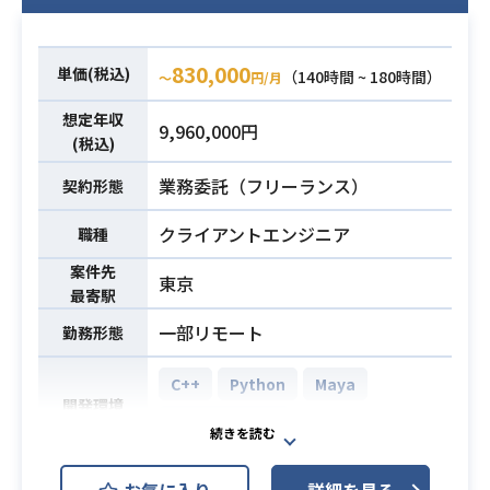
必須スキル
リゲームの開発経験5年以上
830,000
単価(税込)
（140時間 ~ 180時間）
〜
円/月
想定年収
9,960,000円
(税込)
業務委託（フリーランス）
契約形態
クライアントエンジニア
職種
案件先
東京
最寄駅
一部リモート
勤務形態
C++
Python
Maya
開発環境
Unreal Engine
スマートフォン・コンソール・PCゲ
お気に入り
詳細を見る