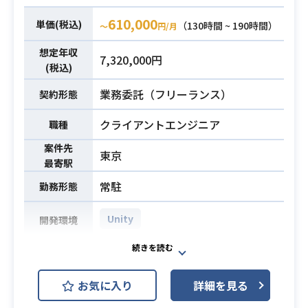
・Unity (C#) を利用したゲーム開発
610,000
単価(税込)
（130時間 ~ 190時間）
〜
円/月
の業務経験
・uGUI によるゲーム内 UI の開発経
想定年収
7,320,000円
験（1年以上）
必須スキル
(税込)
・UniRx, UniTask の利用経験
業務委託（フリーランス）
契約形態
・UnitTest の実装経験
・PR のレビュー経験
クライアントエンジニア
職種
案件先
東京
最寄駅
常駐
勤務形態
Unity
開発環境
新規開発中のスマートフォン向けゲ
ームプロジェクトにおける、リード
お気に入り
詳細を見る
キャラモデラー業務です。
キャラクターモデルに関する仕様策