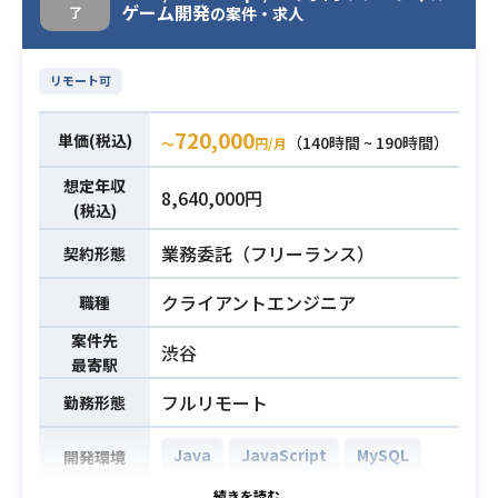
ゲーム開発
了
の案件・求人
す。
ーマンス最適化、UX改善
※詳細は面談時にお伝えします。
・レベルデザインの実務経験
リモート可
・コンシューマタイトル開発に携わ
必須スキル
・Unityを用いた開発実務経験3年以
った経験
上
必須スキル
720,000
単価(税込)
（140時間 ~ 190時間）
〜
円/月
・3Dキャラクターの制御開発経験
想定年収
8,640,000円
(税込)
業務委託（フリーランス）
契約形態
クライアントエンジニア
職種
案件先
渋谷
最寄駅
フルリモート
勤務形態
Java
JavaScript
MySQL
開発環境