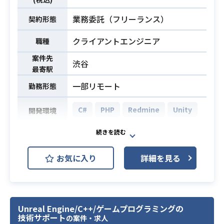
がある方
・C++/PHP/GO/Java/pythonでの開
・ネットワークシステム開発経験が
発
必須スキル
業務委託（フリーランス）
契約形態
ある方
・ゲームのクライアントサイドの開
・PS5、Xbox、Switchへの移植に携
クライアントエンジニア
職種
発
わった経験がある方
案件先
渋谷
最寄駅
一部リモート
勤務形態
C#
PHP
Redmine
Unity
開発環境
スマホ向けゲームの新規開発におい
て、下記の業務をお願いします。
お気に入り
詳細を見る
・クライアントサイドの設計・開
業務内容
発・運用
・ツールの開発
・パフォーマンスチューニング etc.
Unreal Engine/C++/ゲームプログラミングの
技術サポート
の案件・求人
・Unity / C#を用いたスマホ向けアプ