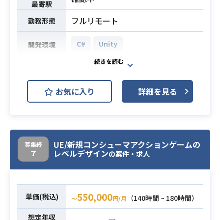
最寄駅
フルリモート
勤務形態
C#
Unity
開発環境
様々なプロダクトで必要となるAIコ
ンシェルジュ（3Dキャラクター）の
お気に入り
詳細を見る
実装を行うプロジェクトです。
一例としてアバターを使って内見が
できるものなどの開発を想定してお
ります。
Unityを用いた3Dアバターの実装およ
UE/新規コンシューマアクションゲームの
募集終
レベルデザイン
了
び制御開発をはじめ、VRMデータの
の案件・求人
組み込み、
AI（LLM等）や音声（TTS等）と連
携したキャラクター挙動・インタラ
550,000
単価(税込)
（140時間 ~ 180時間）
〜
円/月
クションの設計・開発を担当してい
ただきます。
想定年収