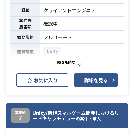
クライアントエンジニア
職種
案件先
確認中
最寄駅
フルリモート
勤務形態
Unity
開発環境
某ゲーム企業において、下記の業務
を担当いただく想定です。
お気に入り
詳細を見る
・Unityを利用したゲーム開発・運用
・ゲーム内 UI （アウトゲームコンテ
ンツ）の実装
業務内容
・仕様相談から要件・期間の見積も
り、実装
Unity/新規スマホゲーム開発におけるリ
募集終
ードキャラモデラー
了
※詳細は面談時にお伝えいたしま
の案件・求人
す。