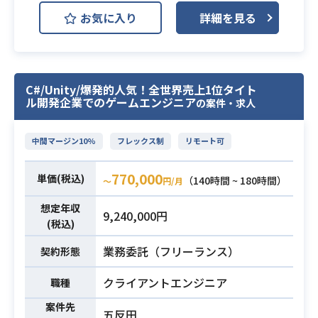
計・開発を担当して頂きます。
お気に入り
詳細を見る
・遊びのコアとなるゲームシステム
の開発
・ゲームの世界を表現するグラフィ
ックスのためのシェーダー等の開発
C#/Unity/爆発的人気！全世界売上1位タイト
やパイプラインの構築
ル開発企業でのゲームエンジニア
の案件・求人
・キャラクタの魅力あるアクショ
ン、アニメーションや表現の開発
中間マージン10%
フレックス制
リモート可
・効率的な開発環境の構築やツール
の作成
770,000
単価(税込)
背景の木や石などの汎用物は作ら
（140時間 ~ 180時間）
〜
円/月
ず、ユニークな体験を与えるモデル
業務内容
想定年収
9,240,000円
にリソースを集中します。とにかく
(税込)
無駄な物を作りません。
業務委託（フリーランス）
純粋にユーザーが求めているものを
契約形態
最速で作っていきます。
クライアントエンジニア
職種
・Unity/UE5
・Substance Designer/Substance
案件先
五反田