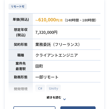
計・実装、
およびWebGLとモバイル（iOS/Andr
リモート可
oid）両プラットフォームでのパフォ
ーマンス最適化業務を担当していた
610,000
単価(税込)
（140時間 ~ 180時間）
〜
円/月
だきます。
想定年収
言語：C#
業務内容
7,320,000円
(税込)
FW：DOTween、LeanTween、Tim
eline、Animator、Universal Render
業務委託（フリーランス）
契約形態
Pipeline (URP)
クライアントエンジニア
その他ツール：Unity (2022 LTS 以
職種
降)、Particle System、VFX Graph、
案件先
田町
CRI ADX2、Wwise、Unity Audio、
最寄駅
WebGL ビルド、IL2CPP、Addressa
一部リモート
勤務形態
bles、AssetBundle
GitHub、GitHub Actions、Claude、
C#
Unity
開発環境
Claude Code、Cursor、MCP ツー
ル、Datadog、Sentry、Unity Profil
3D配信事業において、デザイナーが
er、Frame Debugger
UnityEditorでモデルを組み込んだ際