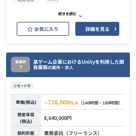
・HTC Vive、Meta Quest、Azure K
必須スキル
inect といった新しいハードウェアに
・Unityでの新規タイトル制作
興味があり、それらをUnity上で利用
・キャラクター周りの部分的なシス
することができる
お気に入り
詳細を見る
テム構築との量産体制構築
・AIなどの作成（モンスターAI）
業務内容
・ステージギミックなどのシステム
作成、量産体制構築
・ゲーム部分のUIまわりの実装
某ゲーム企業におけるUnityを利用した開
募集終
発業務
了
※ご希望の作業とご相談
の案件・求人
・コンソールゲームのリリース経験
必須スキル
リモート可
・3Dアクションプログラム経験
720,000
単価(税込)
（140時間 ~ 180時間）
〜
円/月
想定年収
8,640,000円
(税込)
業務委託（フリーランス）
契約形態