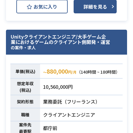
インゲーム(アクションパート)の実装
お気に入り
詳細を見る
を担当いただきます。
3Dモデルのマップ上で、3Dキャラク
ターをリアルタイム通信で
同期・移動させるコア部分の設計・
業務内容
Unityクライアントエンジニア/大手ゲーム企
実装がメイン業務となります。
業におけるゲームのクライアント側開発・運営
Photon Fusion等の通信エンジンを
の案件・求人
活用し、
アクション性の高いマルチプレイ体
験を構築できるやりがいのあるポジ
880,000
単価(税込)
（140時間 ~ 180時間）
〜
円/月
ションです。
想定年収
10,560,000円
・Unityを用いたゲーム開発経験5年
(税込)
以上
業務委託（フリーランス）
契約形態
・3Dアクションゲーム開発における
インゲーム(キャラクター移動・マッ
必須スキル
クライアントエンジニア
職種
プ制御等)の実装経験 ※UI実装のみの
方は不可となります
案件先
都庁前
最寄駅
・Photon Engine(PUN 2 / Photon F