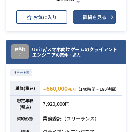
【仕事内容】
下記の業務を担っていただく想定で
お気に入り
詳細を見る
す。
業務内容
運営中既存ソーシャルゲームタイト
ルの開発業務
※詳細は面談時にお伝えします。
Unity/スマホ向けゲームのクライアント
募集終
・Javaでのコーディング経験
エンジニア
了
の案件・求人
・JavaScriptによるクライアントプ
ログラムの作成経験
リモート可
・サーバの非同期プログラムが制作
経験
必須スキル
660,000
単価(税込)
（140時間 ~ 180時間）
〜
円/月
・MySQLを使用したDAOプログラム
の経験
想定年収
7,920,000円
・開発ツールEclipse及びビルドツー
(税込)
ルAntの使用経験
業務委託（フリーランス）
契約形態
クライアントエンジニア
職種