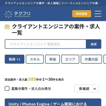
クライアントエンジニアの案件・求人情報 | フリーランスエンジニアの案
件・求人なら【テクフリ】
新規登録
クライアントエンジニアの案件・求人
一覧
検索
職種
+1
スキル
単価
エリア
作業内容
385
1〜30
該当案件・求人数
件中
件を表示
募集中案件・求人のみ表示
新着順
Unity / Photon Engine / ゲーム開発における