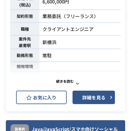
6,600,000円
下記の業務を担っていただく想定で
(税込)
す。
業務委託（フリーランス）
契約形態
【業務内容】
・Unityを用いた3Dアバターの実装お
業務内容
クライアントエンジニア
職種
よび制御開発
案件先
・VRM／3Dキャラクターデータの組
新横浜
最寄駅
み込み、最適化対応
常駐
勤務形態
・Animator Controller、Blend Tre
e、Animation Rigging等を用いたモ
開発環境
ーション設計・実装
新規コンシューマ向けアクションゲ
・表情（ブレンドシェイプ）および
ームにおけるレベルデザイナーとし
リップシンクの制御実装
て、
・AI（LLM等）と連携した、テキス
お気に入り
詳細を見る
ステージ（マップ）設計やエネミ
トや音声に応じた感情表現の挙動制
ー、ギミックの企画・仕様書作成、
業務内容
御・ロジック設計
および配置業務などを担当していた
・音声連携（TTS／音声認識）を含
だきます。
むインタラクション設計
※詳細は面談時にお伝えいたしま
Java/JavaScript/スマホ向けソーシャル
・モバイル環境を前提としたパフォ
募集終