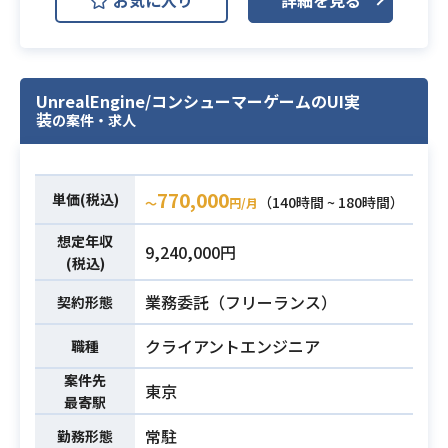
ーム等、
複数のゲームタイトルの開発運営を
している企業での業務となります。
この度の案件ではゲームプログラマ
UnrealEngine/コンシューマーゲームのUI実
ーやテクニカルアーティストと協力
装
の案件・求人
して下記業務をお願いします。
・Unreal Engine5を使用したゲーム
業務内容
開発のサポート業務
770,000
単価(税込)
（140時間 ~ 180時間）
〜
円/月
・チームで協力した技術的問題の解
決
想定年収
9,240,000円
・技術選定やツール導入のサポート
(税込)
・プロダクトの最適化とパフォーマ
業務委託（フリーランス）
契約形態
ンス向上の為の作業
・ドキュメント作成 etc.
クライアントエンジニア
職種
案件先
・UnrealEngine/C++を用いたゲーム
東京
最寄駅
開発経験5年以上
・ゲーム開発における3D数学と物理
常駐
勤務形態