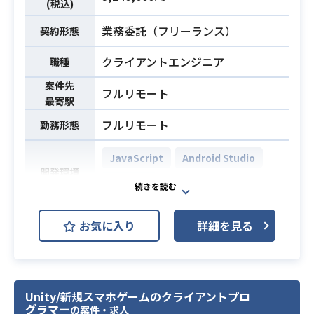
(税込)
ムの設計／開発／運用
業務内容
・開発環境の構築（ゲームツール、
業務委託（フリーランス）
契約形態
テスト環境など）
クライアントエンジニア
職種
・技術的に観た企画の実現性、工
数、企画改善などの提案
案件先
フルリモート
・運用の負荷軽減に対する効率化、
最寄駅
およびアップデートの作業軽減にお
フルリモート
勤務形態
ける効率化
・ゲーム開発技術のスキル習得、ノ
JavaScript
Android Studio
ウハウ共有
開発環境
Backlog
・Unity（C#）を使用したスマートフ
既存タイトルのタイトルの新機能設
ォン向けゲーム開発の実務経験3年以
お気に入り
詳細を見る
計開発をお願いいたします。
上
必須スキル
運用ディレクターと協業し、サーバ
・中〜大規模タイトル（開発チーム2
ーサイドエンジニア・UIデザイナー
0名以上規模）の開発または運用に1
と連携して
年以上参画した経験
Unity/新規スマホゲームのクライアントプロ
要件定義および基本設計からローン
グラマー
の案件・求人