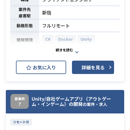
案件先
新宿
最寄駅
フルリモート
勤務形態
C#
Docker
Unity
開発環境
スマートフォン向けゲームのクライ
アントエンジニアとして、ゲーム内
お気に入り
詳細を見る
コンテンツや3Dキャラクターモデル
を用いた戦闘システムの実装を担当
します。
仕様相談から要件定義、期間の見積
もり、実装まで一貫して携わる役割
Unity/自社ゲームアプリ（アウトゲー
募集終
ム・インゲーム）の開発
了
です。
の案件・求人
業務内容
下記の業務を担っていただく想定で
す。
リモート可
・ゲーム内コンテンツの実装