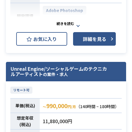
学の知見
必須スキル
・ゲームエンジン最適化のご経験
Adobe Photoshop
開発環境
・アセンブラ・機械語などの低水準
Unreal Engine
(低レベル)言語のプログラミング経験
スマートフォン・コンソール・PCゲ
お気に入り
詳細を見る
ーム等、
複数のゲームタイトルの開発運営を
している企業での案件となります。
業務内容
新規コンシューマーゲームにてアウ
Unreal Engine/ソーシャルゲームのテクニカ
トゲームのメニュー作成・実装業務
ルアーティスト
の案件・求人
をお願いします。
リモート可
・コンシューマー・PC向けゲームの
メニュー画面の開発・リリース経験
必須スキル
990,000
単価(税込)
（140時間 ~ 180時間）
〜
円/月
・UnrealEngineを用いたオペレーシ
ョン経験
想定年収
11,880,000円
(税込)