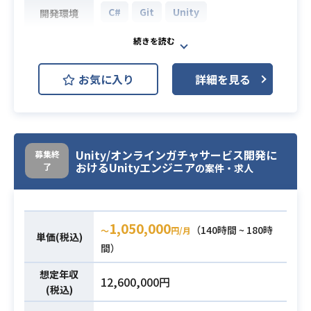
C#
Git
Unity
開発環境
・作成した仕様書をベースとした、
プログラム班・アート班への作業依
自社開発している既存のカードゲー
頼およびUnity上での実装確認・調整
ム（リリース済）の改善・アップデ
・仕様書に記載したパラメータや設
お気に入り
詳細を見る
ート業務、
計意図のUnityへの反映、および実機
および現在開発中であるスマートフ
挙動・負荷・見た目のバランス調整
ォン・PC向けの新作スポーツゲーム
※詳細は面談時にお伝えします。
の開発にクライアントエンジニアと
・コンシューマゲーム開発の実務経
して携わっていただきます。
Unity/オンラインガチャサービス開発に
募集終
おけるUnityエンジニア
験（8年以上）
了
【仕事内容】
の案件・求人
・Unityを用いたキャラクターモデル
下記の業務を担っていただく想定で
業務内容
実装の実務経験（3年以上）
す。
・キャラクターのメッシュ構造、ト
・既存の自社開発カードゲームにお
1,050,000
（140時間 ~ 180時
〜
円/月
ポロジー設計の実務経験
単価(税込)
ける改善およびアップデート対応
必須スキル
間）
・シェーダーを用いたキャラクター
・スマートフォン、PC向け新作スポ
表現設計および調整の実務経験
ーツゲームのクライアントサイド開
想定年収
12,600,000円
・他職種（プログラマーやデザイナ
発
(税込)
ー等）と仕様ベースで調整・進行し
・詳細設計以降の工程における実