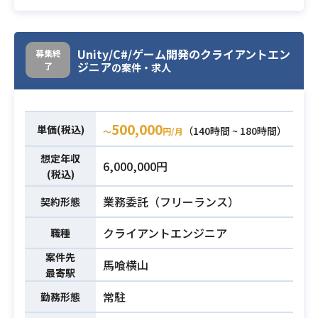
定から、メッシュ構造の方針定義、
シェーダー表現設計、
Unity上での実装確認・調整まで、プ
Unity/C#/ゲーム開発のクライアントエン
募集終
ジニア
了
ログラム班やアート班と連携しなが
の案件・求人
ら一貫して主導していただきます。
【仕事内容】
Googleスプレッドシート、Google
500,000
単価(税込)
（140時間 ~ 180時間）
〜
円/月
ドキュメント、Googleスライド等を
用いて、キャラクターモデルに関す
想定年収
6,000,000円
る概要書・仕様書の作成および実機
(税込)
調整を担っていただきます。
業務内容
業務委託（フリーランス）
契約形態
・キャラクターモデルの仕様策定
・メッシュ構造、トポロジー方針の
クライアントエンジニア
職種
定義
案件先
・シェーダーによるキャラクター表
馬喰横山
最寄駅
現設計
常駐
勤務形態
・描画負荷、実機動作を考慮した設
計指針の整理