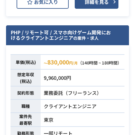
お気に入り
詳細を見る
において、クライアントプログラマ
ーとしてご参画いただきます。
背景シーンモデルに関する概要書や
仕様書の作成、シェーダーを用いた
PHP / リモート可 / スマホ向けゲーム開発にお
表現設計、
けるクライアントエンジニア
の案件・求人
およびUnity上での実装確認・調整な
ど、描画負荷や実機動作を考慮した
設計・調整業務全般を担っていただ
830,000
単価(税込)
（140時間 ~ 180時間）
〜
円/月
きます。
【仕事内容】
想定年収
9,960,000円
下記の業務を担っていただく想定で
(税込)
す。
業務委託（フリーランス）
契約形態
・背景シーンモデルの仕様策定を行
っていただきます。
クライアントエンジニア
職種
業務内容
・シェーダーによる背景シーンの表
案件先
現設計を行っていただきます。
東京
最寄駅
・描画負荷や実機動作を考慮した設
一部リモート
勤務形態
計指針の整理を行っていただきま