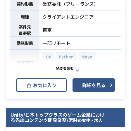
業務委託（フリーランス）
契約形態
クライアントエンジニア
職種
案件先
東京
最寄駅
一部リモート
勤務形態
C#
Python
Maya
開発環境
Unreal Engine
スマートフォン・コンソール・PCゲ
お気に入り
詳細を見る
ーム等、
複数のゲームタイトルの開発運営を
している企業での業務となります。
テクニカルアーティストとして主に
Unity/日本トップクラスのゲーム企業におけ
はコンシューマゲームの下記業務を
る先端コンテンツ開発業務/常駐
の案件・求人
お願いします。