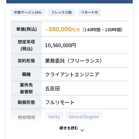
ツールの構築
業務内容
主にVisualStudio上でC++言語を使用
中間マージン10%
フレックス制
リモート可
しての業務となります。
ゲームを面白くしていくためのアイ
880,000
単価(税込)
（140時間 ~ 180時間）
〜
円/月
ディア出しや提案も重要な業務とな
ります。
想定年収
10,560,000円
現場では日本語を使いますが、日本
(税込)
語での会話に支障がなければ国籍も
業務委託（フリーランス）
契約形態
問いません
クライアントエンジニア
職種
・コンシューマーゲーム内のプレイ
ヤーや敵、ギミックなどいずれかの
案件先
五反田
実装経験
最寄駅
・C++言語でのゲーム開発経験2年以
フルリモート
勤務形態
必須スキル
上
・ゲーム内のプレイヤーや敵の制御
Unity
Unreal Engine
開発環境
周りの経験又はレンダリングシステ
ムやシェーダー開発周りの経験
Unreal Engineを使用したゲームの設