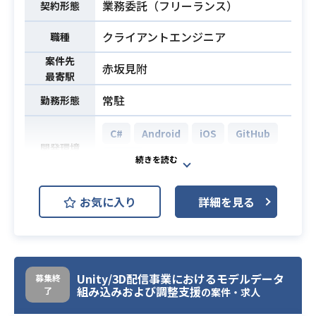
業務委託（フリーランス）
契約形態
た経験
装、テスト作業
※詳細は面談時にお伝えします。
クライアントエンジニア
職種
案件先
・Unityを用いた開発経験（2年以
赤坂見附
最寄駅
上）
必須スキル
・詳細設計以降の開発経験
常駐
勤務形態
・チーム開発経験
C#
Android
iOS
GitHub
開発環境
Unity
オンラインガチャサービス開発にお
お気に入り
詳細を見る
いて、Claude Code、Cursor、MCP
などの最先端ツールを用いたAI協働
開発を前提とし、
Unityを用いてガチャ系サービスの演
Unity/3D配信事業におけるモデルデータ
募集終
出体験（カード開封、レア出現、エ
組み込みおよび調整支援
了
の案件・求人
フェクト、サウンド連動など）の設