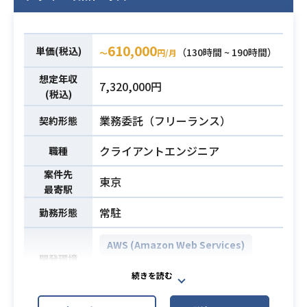
業務内容
チおよび事後対応までの一連のフロ
ーを担当いただきます
・CocosCreatorを用いたゲームの開
610,000
単価(税込)
（130時間 ~ 190時間）
〜
円/月
発/運用
・サーバサイドエンジニア・デザイ
想定年収
7,320,000円
ナーとの連携開発 etc.
(税込)
業務委託（フリーランス）
契約形態
・CocosCreatorでのブラウザゲーム
のクライアント設計開発経験1年以上
必須スキル
クライアントエンジニア
職種
・要件定義のご経験
案件先
東京
最寄駅
常駐
勤務形態
AWS (Amazon Web Services)
開発環境
iOS
Unity
新規開発中のスマートフォンゲーム