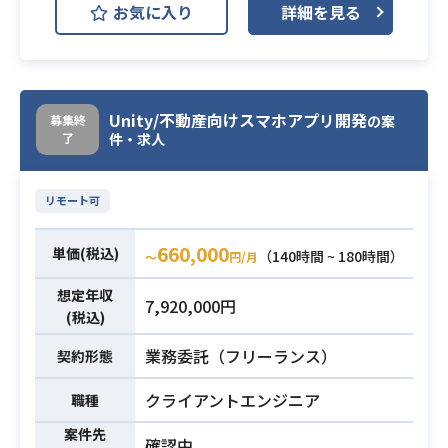
お気に入り
詳細を見る
のトラブルシュート、
・Unity (C#)を用いた商用プロダクト
3Dデータの組み込み・インスペクタ
の開発・運用経験（3年以上）
でのデータ入力、
・演出系の開発経験（ガチャ演出、
業務内容
およびC#を用いたEditor拡張ツール
カード演出、UIエフェクト等）
の機能実装業務を担当していただき
Unity/不動産向けスマホアプリ開発
募集終
・WebGL またはモバイル (iOS/Andr
の案
必須スキル
了
ます。
件・求人
oid) 向けの Unity 開発経験
※詳細は面談時にお伝えいたしま
・パフォーマンス最適化の主導経験
す。
（プロファイリング→改善のサイク
リモート可
ル）
・Unityの実務経験3年ほど
660,000
単価(税込)
（140時間 ~ 180時間）
〜
円/月
・3Dゲーム または VTuber配信シス
テムの開発経験
想定年収
必須スキル
7,920,000円
・3Dモデルの表示、操作の反映、ア
(税込)
ニメーション再生などに携わった経
業務委託（フリーランス）
契約形態
験
クライアントエンジニア
職種
案件先
確認中