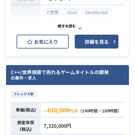
す。
C言語
Java
JavaScript
・作成した仕様書をもとにプログラ
ム班やアート班へ作業依頼を行い、U
PHP
nity上での実装確認や調整を行ってい
開発環境
AWS (Amazon Web Services)
ただきます。
お気に入り
詳細を見る
・仕様書に記載したパラメータや設
Linux
Unity
計意図をUnityに反映し、
実機での挙動、描画負荷、見た目
ソーシャルゲーム開発におけるサー
のバランスを確認しながら調整業務
バーサイドエンジニアとして、下記
C++/世界規模で売れるゲームタイトルの開発
を行っていただきます。
業務をお願いします。
の案件・求人
※詳細は面談時にお伝えします。
・運用保守
業務内容
・監視業務
フレックス制
・Unityの利用経験（5年以上）
・障害対応
・Android/iOSまたはSwitch向けの
・仕様設計 / 実装 etc.
610,000
アクションやRPGなどの
単価(税込)
（140時間 ~ 180時間）
〜
円/月
背景シーン（マップ）3Dアセット
・ソーシャルゲーム開発におけるサ
想定年収
のワークフロー構築とチューニング
ーバーサイドの開発経験3年以上
7,320,000円
(税込)
対応経験
・PHPを用いた開発経験3年以上