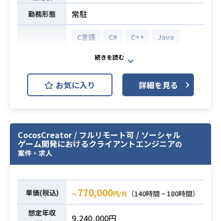
usion)を用いた開発実務経験
常駐
勤務形態
C言語
C#
C++
Java
MySQL
Redis
AWS (Amazon Web Services)
開発環境
お気に入り
詳細を見る
GCP (Google Cloud Platform)
Linux
MacOS
Git
スマートフォン向けタイトルにおい
CocosCreator / フルリモート可 / ソーシャル
ゲーム開発におけるクライアントエンジニア
てクライアントサイドエンジニアを
の
案件・求人
募集します。
担当領域はインゲーム・アウトゲー
ム・ツール開発など多岐にわたり、
770,000
能力に応じて決定します。
単価(税込)
（140時間 ~ 180時間）
〜
円/月
【詳細】
想定年収
・iOS/Android向けのネイティブゲー
9,240,000円