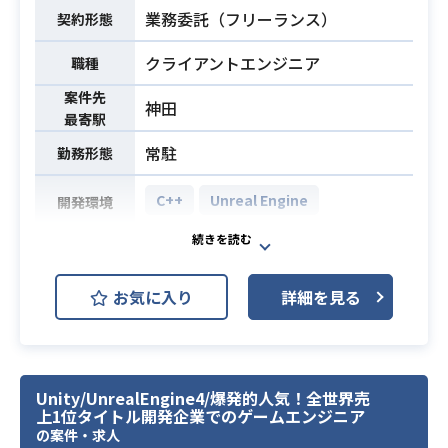
・Shader Graph/HLSLでのPBR含む
・Javascriptを用いたフロントエン
業務委託（フリーランス）
必須スキル
契約形態
シェーダー開発とチューニング経験
ドの開発経験3年以上
クライアントエンジニア
職種
・アーティスト向けのEditor拡張開
・Linux環境での開発経験
発経験
・プランナーやクライアントエンジ
案件先
必須スキル
神田
・Google WorkspaceもしくはMicro
ニアと連携して使用設計・実装を行
最寄駅
soft 365を用いたドキュメンテーシ
った経験
常駐
勤務形態
ョンの経験
・Redisやmemcacheなどのキャッ
シュサーバを用いた業務経験
C++
Unreal Engine
開発環境
・DBスキーマの設計経験
・直近1年未満で終了している案件が
[業務内容]
続いていない方
・ゲーム内のプレイヤーや敵、ギミ
お気に入り
詳細を見る
ック、UIなどの実装
・ゲームの進行を制御する各種シス
テムの実装
・ゲームコンテンツ・レベル要素の
Unity/UnrealEngine4/爆発的人気！全世界売
実装
上1位タイトル開発企業でのゲームエンジニア
・ゲームUIの実装、制作支援を行う
の案件・求人