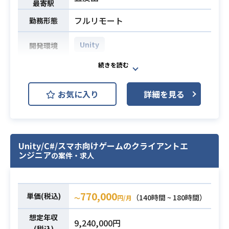
Painter
最寄駅
・Houdini
フルリモート
勤務形態
・Zbrush
・Blender/Maya
Unity
開発環境
※上記がよく使用されているツール
です。
Unityを使用したゲームの設計・開発
を担当して頂きます
・UnityもしくはUnreal Engine 4で
お気に入り
詳細を見る
・遊びのコアとなるゲームシステム
の開発経験がある方
の開発
・Unreal Engineのエンジン改造経験
・ゲームの世界を表現するグラフィ
・プログラミングが好きな方
ックスのためのシェーダー等の開発
業務内容
・PCゲームにおける開発経験をお持
Unity/C#/スマホ向けゲームのクライアントエ
やパイプラインの構築
ちの方
ンジニア
の案件・求人
・キャラクタの魅力あるアクショ
・商用ゲーム開発におけるリードエ
ン、アニメーションや表現の開発
ンジニアリング経験がある方
・効率的な開発環境の構築やツール
必須スキル
・最新のテクノロジーや技術トレン
770,000
単価(税込)
の作成
（140時間 ~ 180時間）
〜
円/月
ドに興味があり学び続けている方
・3Dオープワールドゲーム開発経験
想定年収
・Unityでのゲーム開発経験3年以上
9,240,000円
(税込)