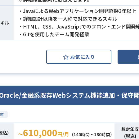
・JavaによるWebアプリケーション開発経験3年以上
・詳細設計以降を一人称で対応できるスキル
スキル
・HTML、CSS、JavaScriptでのフロントエンド開
・Gitを使用したチーム開発経験
お気に入り
a/Oracle/金融系既存Webシステム機能追加・保守
可
想定年収
610,000
税込)
〜
円/月
（140時間 ~ 180時間）
(税込)