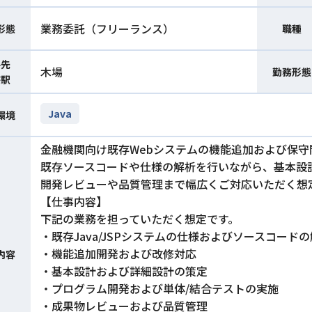
業務委託（フリーランス）
形態
職種
件先
木場
勤務形態
寄駅
Java
環境
金融機関向け既存Webシステムの機能追加および保守
既存ソースコードや仕様の解析を行いながら、基本設
開発レビューや品質管理まで幅広くご対応いただく想
【仕事内容】
下記の業務を担っていただく想定です。
・既存Java/JSPシステムの仕様およびソースコード
・機能追加開発および改修対応
内容
・基本設計および詳細設計の策定
・プログラム開発および単体/結合テストの実施
・成果物レビューおよび品質管理