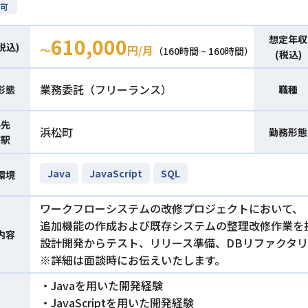
可
想定年収
610,000
税込)
〜
円/月
（160時間 ~ 160時間）
(税込)
業務委託（フリーランス）
形態
職種
件先
浜松町
勤務形態
寄駅
Java
JavaScript
SQL
環境
ワークフローシステムの改修プロジェクトにおいて、
追加機能の作成および既存システムの整理改修作業を
内容
設計開発からテスト、リリース準備、DBリファクタ
※詳細は面談時にお伝えいたします。
・Javaを用いた開発経験
・JavaScriptを用いた開発経験