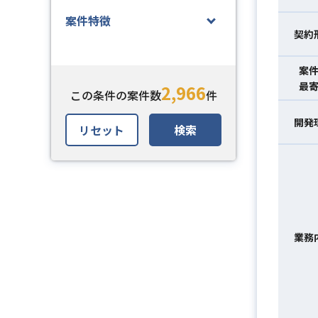
案件特徴
契約
案
最
2,966
この条件の案件数
件
開発
リセット
検索
業務