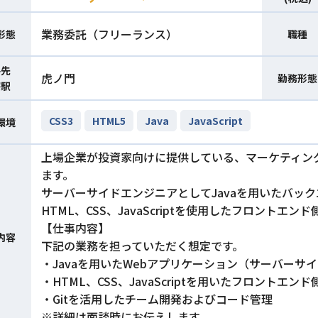
業務委託（フリーランス）
形態
職種
件先
虎ノ門
勤務形態
寄駅
CSS3
HTML5
Java
JavaScript
環境
上場企業が投資家向けに提供している、マーケティン
ます。
サーバーサイドエンジニアとしてJavaを用いたバッ
HTML、CSS、JavaScriptを使用したフロント
【仕事内容】
内容
下記の業務を担っていただく想定です。
・Javaを用いたWebアプリケーション（サーバーサ
・HTML、CSS、JavaScriptを用いたフロントエン
・Gitを活用したチーム開発およびコード管理
※詳細は面談時にお伝えします。