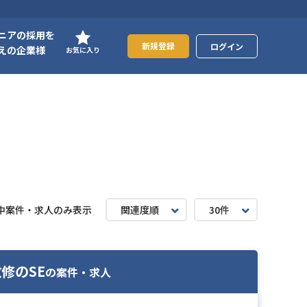
ニアの採用を
新規登録
ログイン
えの企業様
お気に入り
中案件・求人のみ表示
関連度順
30件
改修のSE
の案件・求人