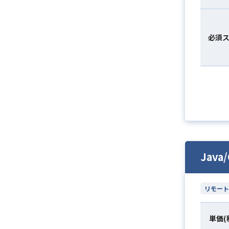
必須
Jav
リモート
単価(