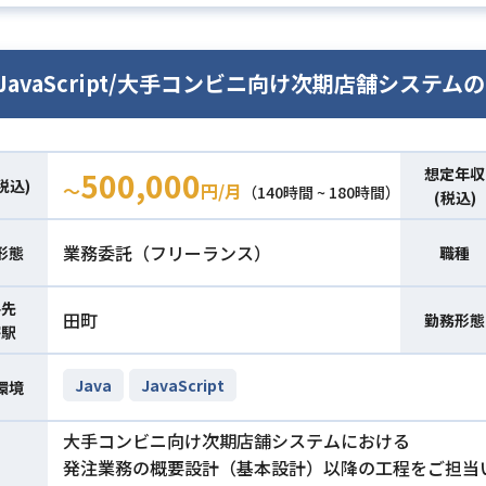
a/JavaScript/大手コンビニ向け次期店舗システ
想定年収
500,000
税込)
〜
円/月
（140時間 ~ 180時間）
(税込)
業務委託（フリーランス）
形態
職種
件先
田町
勤務形態
寄駅
Java
JavaScript
環境
大手コンビニ向け次期店舗システムにおける
発注業務の概要設計（基本設計）以降の工程をご担当