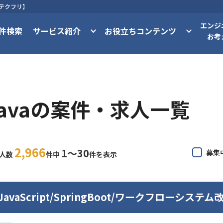
【テクフリ】
エンジ
件検索
サービス紹介
お役立ちコンテンツ
お考
Javaの案件・求人一覧
2,966
1〜30
募集
求人数
件中
件を表示
/JavaScript/SpringBoot/ワークフローシステム