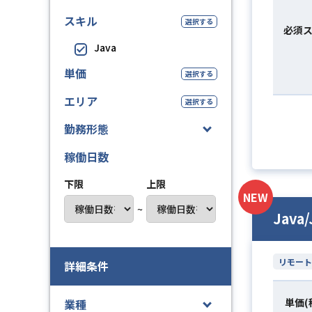
スキル
選択する
必須
Java
単価
選択する
エリア
選択する
勤務形態
稼働日数
下限
上限
NEW
~
Java
リモート
詳細条件
単価(
業種