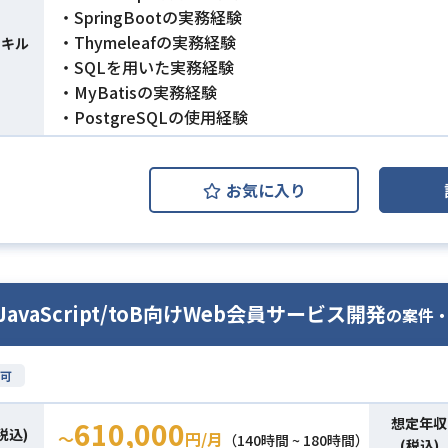
・SpringBootの実務経験
・Thymeleafの実務経験
スキル
・SQLを用いた実務経験
・MyBatisの実務経験
・PostgreSQLの使用経験
お気に入り
/JavaScript/toB向けWeb会員サービス開発
の案件
可
想定年収
610,000
税込)
〜
円/月
（140時間 ~ 180時間）
(税込)