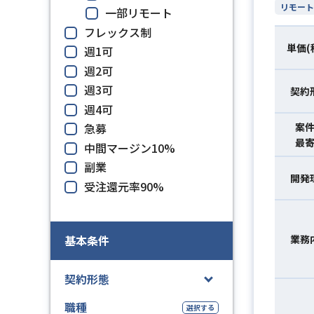
リモート
一部リモート
フレックス制
単価(
週1可
週2可
週3可
契約
週4可
急募
案
最
中間マージン10%
副業
開発
受注還元率90%
基本条件
業務
契約形態
職種
選択する