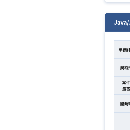
Jav
単価(
契約
案
最
開発