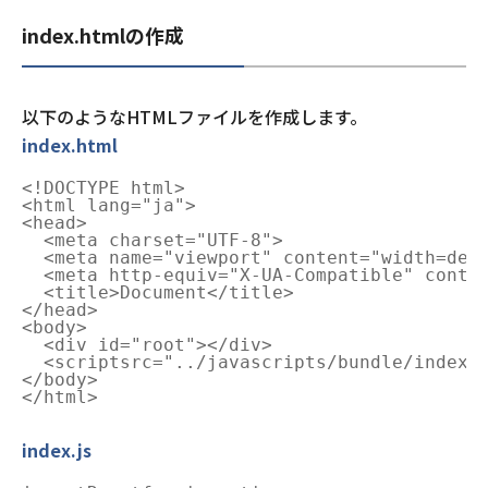
index.htmlの作成
以下のようなHTMLファイルを作成します。
index.html
<!DOCTYPE html>

<html lang="ja">

<head>

  <meta charset="UTF-8">

  <meta name="viewport" content="width=devi
  <meta http-equiv="X-UA-Compatible" conten
  <title>Document</title>

</head>

<body>

  <div id="root"></div>

  <scriptsrc="../javascripts/bundle/index.b
</body>

index.js