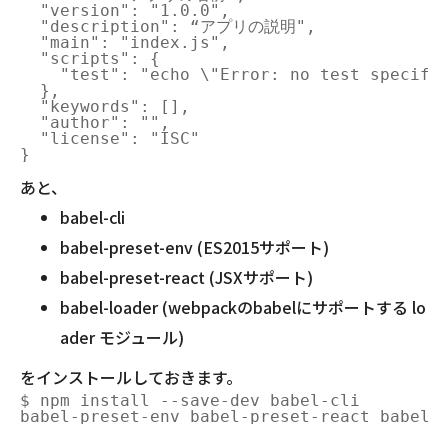
  "version": "1.0.0",

  "description": “アプリの説明",

  "main": "index.js",

  "scripts": {

    "test": "echo \"Error: no test specifie
  },

  "keywords": [],

  "author": "",

  "license": "ISC"

あと、
babel-cli
babel-preset-env (ES2015サポート)
babel-preset-react (JSXサポート)
babel-loader (webpackのbabelにサポートする lo
ader モジュール)
をインストールしておきます。
$ npm install --save-dev babel-cli
