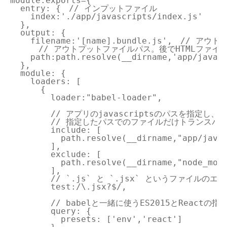
module.exports={

  entry: {　// インプットファイル

    index:'./app/javascripts/index.js'

  },

  output: {

    filename:'[name].bundle.js',　// ア
    　// アウトプットファイルパス。後でHTMLファイ
    path:path.resolve(__dirname,'app/javasc
  },

  module: {

    loaders: [

      {

        loader:"babel-loader",

        // アプリのjavascriptsのパスを指定し、

        // 指定したパスでのファイルだけトランスパ
        include: [

          path.resolve(__dirname,"app/javas
        ],

        exclude: [

          path.resolve(__dirname,"node_modu
        ],

        // `.js` と `.jsx` というファイル
        test:/\.jsx?$/,

        // babelと一緒に使うES2015とReactの指定
        query: {

          presets: ['env','react']
