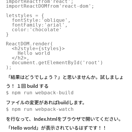
importReactfrom'react';

importReactDOMfrom'react-dom';

letstyles = {

  fontStyle:'oblique',

  fontFamily:'arial',

  color:'chocolate'

}

ReactDOM.render(

  <h2style={styles}>

    Hello world

  </h2>,

  document.getElementById('root')

「結果はどうでしょう？」と思いませんか。試しましょ
う！ １回 build する
ファイルの変更があればbuildします。
を行なって、Index.htmlをブラウザで開いてください。
「Hello world」が表示されているはずです！！