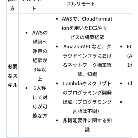
フルリモート
方
ト
AWSで、CloudFormat
ionを用いたEC2やサー
AWSの
ビスの構築経験
構築〜
AmazonVPCなど、ク
ECS
運用の
ラウドインフラにおけ
(Au
経験が
るネットワーク構築経
1か
必要
3年以
験、知識
なス
上
Lambdaやスクリプト
Clo
キル
1人称
のプログラミング開発
にて対
経験（プログラミング
応が可
言語は不問）
能な方
非機能要件に関する知
識