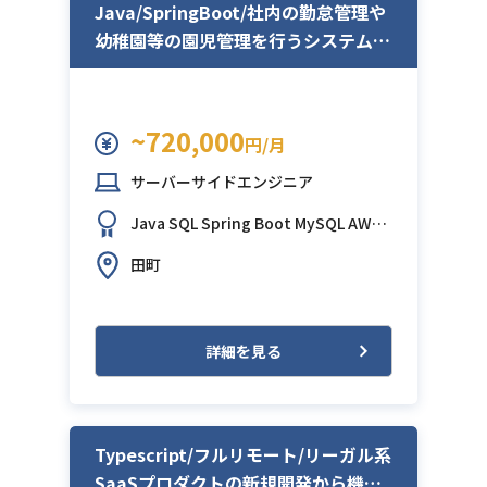
Java/SpringBoot/社内の勤怠管理や
幼稚園等の園児管理を行うシステムの
開発
~720,000
円/月
サーバーサイドエンジニア
Java
SQL
Spring Boot
MySQL
AWS
(Amazon Web Services)
田町
詳細を見る
Typescript/フルリモート/リーガル系
SaaSプロダクトの新規開発から機能