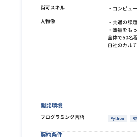
尚可スキル
・コンピュ
人物像
・共通の課
・熱量をもっ
全体で50名
自社のカル
開発環境
プログラミング言語
Python
R
契約条件