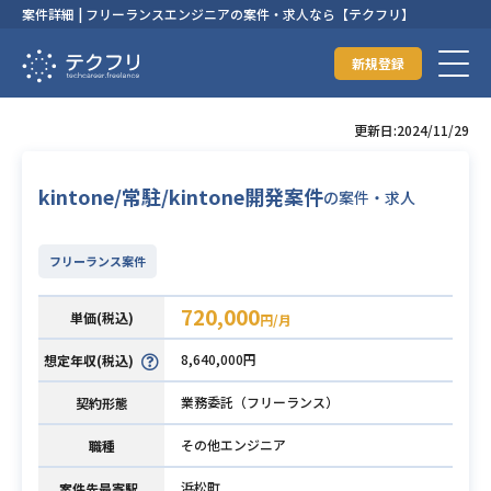
案件詳細 | フリーランスエンジニアの案件・求人なら【テクフリ】
新規登録
更新日:2024/11/29
kintone/常駐/kintone開発案件
の案件・求人
フリーランス案件
720,000
単価(税込)
円/月
8,640,000円
想定年収(税込)
業務委託（フリーランス）
契約形態
その他エンジニア
職種
浜松町
案件先最寄駅