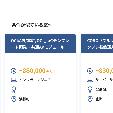
条件が似ている案件
OCI/API/常駐/OCI_IaCテンプレ
COBOL/フ
ート開発・共通APモジュール開
ンプレ基盤運
発
~880,000
~830,
円/月
インフラエンジニア
サーバーサ
COBOL
浜松町
豊洲