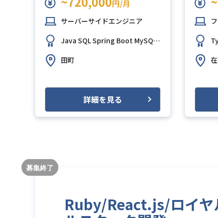
~720,000
~
円/月
サーバーサイドエンジニア
フ
Java
SQL
Spring Boot
MySQL
AWS (Amazon Web
T
田町
在
詳細を見る
Ruby/React.j