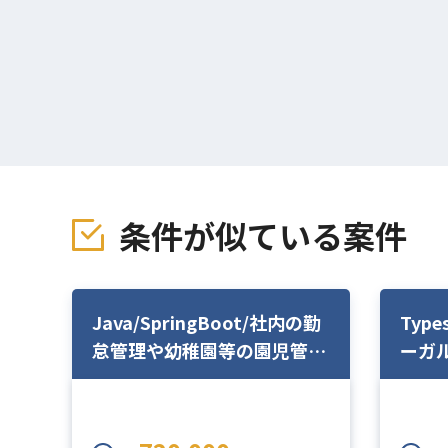
条件が似ている案件
Java/SpringBoot/社内の勤
Typ
怠管理や幼稚園等の園児管理
ーガル
を行うシステムの開発
新規
ど