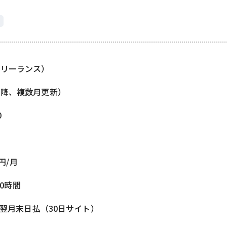
フリーランス）
以降、複数月更新）
0
0円/月
80時間
/ 翌月末日払（30日サイト）