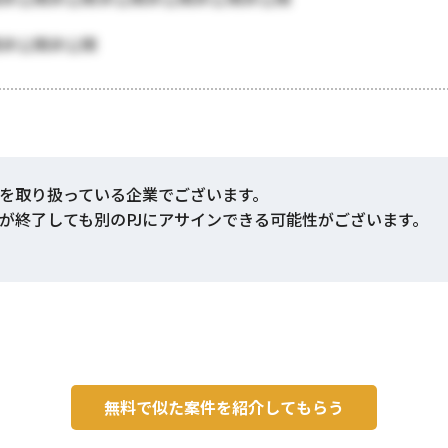
開非公開非公開
を取り扱っている企業でございます。
Jが終了しても別のPJにアサインできる可能性がございます。
無料で似た案件を紹介してもらう