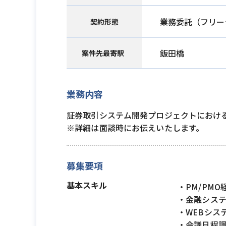
業務委託（フリー
契約形態
飯田橋
案件先最寄駅
業務内容
証券取引システム開発プロジェクトにおける
※詳細は面談時にお伝えいたします。
募集要項
基本スキル
・PM/PMO
・金融システ
・WEBシス
・会議日程調