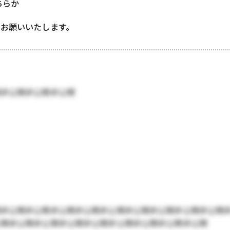
どちらか
お願いいたします。
開非公開非公開非公開
開非公開非公開非公開非公開非公開非公開非公開非公開非公開
公開非公開非公開非公開非公開非公開非公開非公開非公開