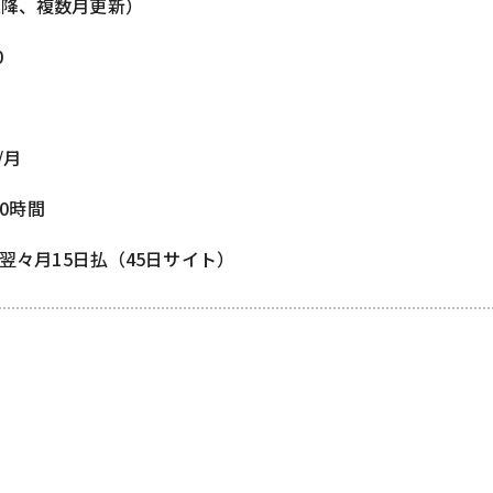
以降、複数月更新）
0
/月
80時間
 翌々月15日払（45日サイト）