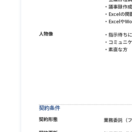
・議事録作
・Excelの
・Excelや
人物像
・指示待ち
・コミュニ
・素直な方
契約条件
契約形態
業務委託（