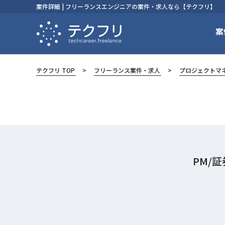
案件詳細 | フリーランスエンジニアの案件・求人なら【テクフリ】
案
テクフリ TOP
フリーランス案件・求人
プロジェクトマ
PM/