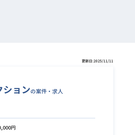
更新日:2025/11/11
クション
の案件・求人
0,000円