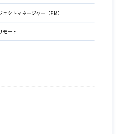
ジェクトマネージャー（PM）
リモート