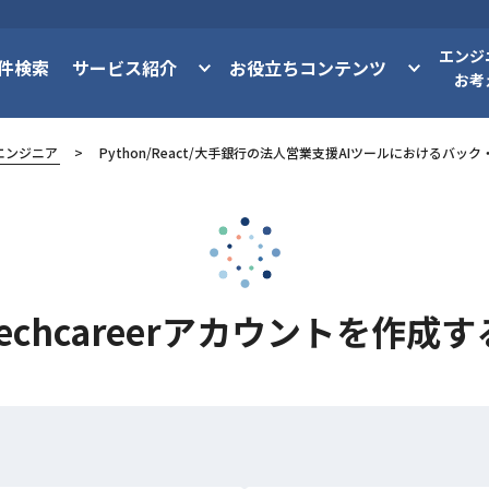
エンジ
件検索
サービス紹介
お役立ちコンテンツ
お考
エンジニア
Python/React/大手銀行の法人営業支援AIツールにおけるバ
techcareerアカウントを作成す