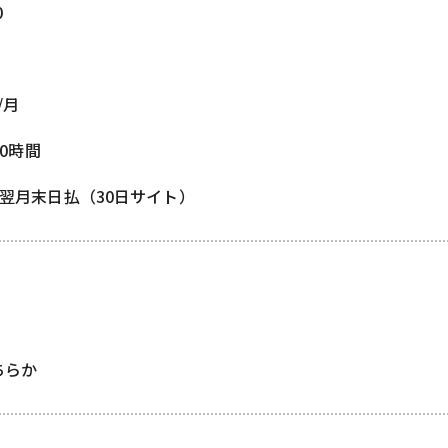
0
/月
00時間
/ 翌月末日払（30日サイト）
どちらか