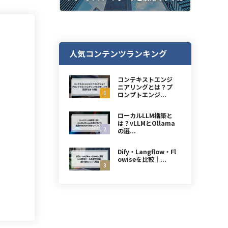
人気コンテンツランキング
コンテキストエンジ
ニアリングとは？プ
1
ロンプトエンジ...
ローカルLLM構築と
は？vLLMとOllama
2
の選...
Dify・Langflow・Fl
owiseを比較｜...
3