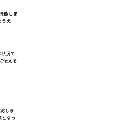
機能しま
たうえ
な状況で
に伝える
確認しま
標となっ