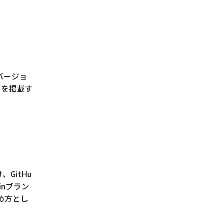
バージョ
トを掲載す
GitHu
inブラン
め方とし