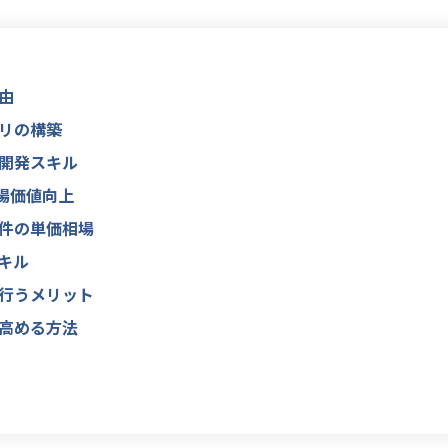
由
トリの構築
ム開発スキル
る市場価値向上
案件の単価相場
スキル
を行うメリット
を高める方法