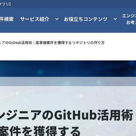
クフリ】
エンジ
件検索
サービス紹介
お役立ちコンテンツ
お考
アのGitHub活用術｜高単価案件を獲得するリポジトリの作り方