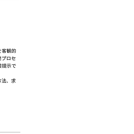
を客観的
発プロセ
接提示で
方法、求