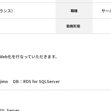
ランス）
サー
職種
勤務形態
のWeb化を行なっていただきます。
mo DB：RDS for SQLServer
QL Server