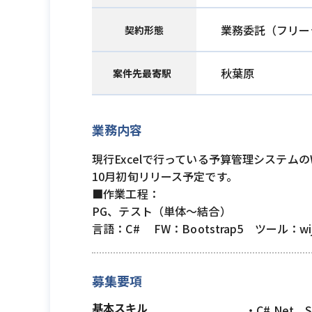
業務委託（フリー
契約形態
秋葉原
案件先最寄駅
業務内容
現行Excelで行っている予算管理システム
10月初旬リリース予定です。
■作業工程：
PG、テスト（単体～結合）
言語：C# FW：Bootstrap5 ツール：wiji
募集要項
基本スキル
・C#.Net、S