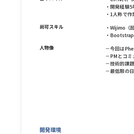
・開発経験5
・1人称で作
尚可スキル
・Wijimo
・Bootstrap
人物像
－今回はPh
－PMとコミ
－技術的課
－最低限の
開発環境