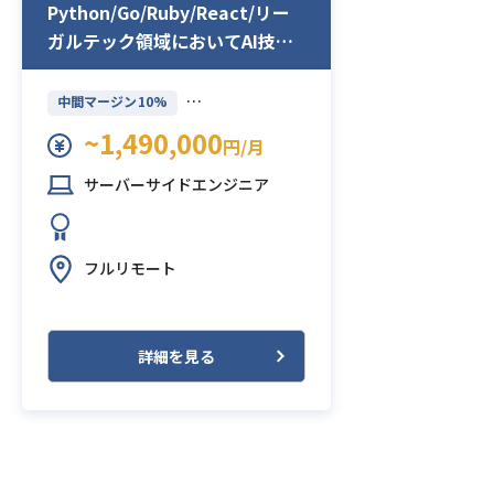
Python/Go/Ruby/React/リー
ガルテック領域においてAI技術
を用いたSaaSプロダクトにおけ
るフルスタックエンジニア募集
中間マージン10%
~1,490,000
円/月
サーバーサイドエンジニア
フルリモート
詳細を見る