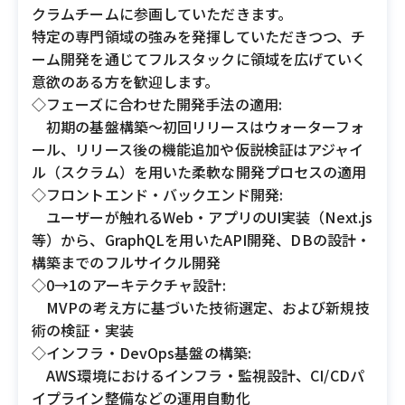
クラムチームに参画していただきます。
特定の専門領域の強みを発揮していただきつつ、チ
ーム開発を通じてフルスタックに領域を広げていく
意欲のある方を歓迎します。
◇フェーズに合わせた開発手法の適用:
初期の基盤構築〜初回リリースはウォーターフォ
ール、リリース後の機能追加や仮説検証はアジャイ
ル（スクラム）を用いた柔軟な開発プロセスの適用
◇フロントエンド・バックエンド開発:
ユーザーが触れるWeb・アプリのUI実装（Next.js
等）から、GraphQLを用いたAPI開発、DBの設計・
構築までのフルサイクル開発
◇0→1のアーキテクチャ設計:
MVPの考え方に基づいた技術選定、および新規技
術の検証・実装
◇インフラ・DevOps基盤の構築:
AWS環境におけるインフラ・監視設計、CI/CDパ
イプライン整備などの運用自動化