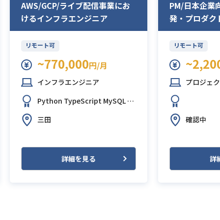
AWS/GCP/ライブ配信事業にお
PM/日本企
けるインフラエンジニア
発・プロダク
リモート可
リモート可
~770,000
~2,20
円/月
インフラエンジニア
プロジェクト
Python
TypeScript
MySQL
Gi
tHub
Slack
Terraform
WordPr
三田
確認中
ess
詳細を見る
詳