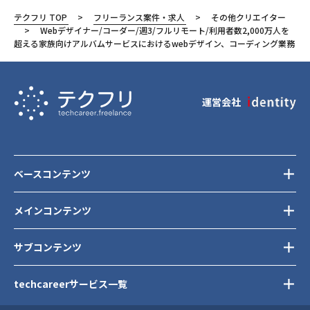
Adobe Illustrator
テクフリ TOP
フリーランス案件・求人
その他クリエイター
Adobe Photoshop
Webデザイナー/コーダー/週3/フルリモート/利用者数2,000万人を
超える家族向けアルバムサービスにおけるwebデザイン、コーディング業務
Figma
株式会社MIXI
東京都
運営会社
渋谷区
ベースコンテンツ
メインコンテンツ
サブコンテンツ
techcareerサービス一覧