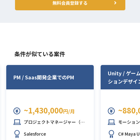
無料会員登録する
条件が似ている案件
Unity / 
PM / Saas開発企業でのPM
ションデザイ
~1,430,000
~880,
円/月
プロジェクトマネージャー（PM）
モーション
Salesforce
C#
Maya
U