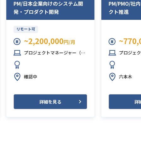
PM/日本企業向けのシステム開
PM/PMO/
発・プロダクト開発
クト推進
リモート可
~2,200,000
~770,
円/月
プロジェクトマネージャー（PM）
プロジェクトマネ
確認中
六本木
詳細を見る
詳