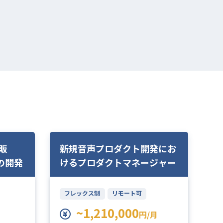
車販
新規音声プロダクト開発にお
M
の開発
けるプロダクトマネージャー
け
イ
フレックス制
リモート可
~1,210,000
円/月