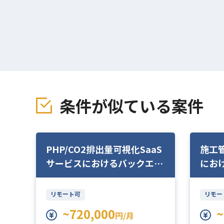
条件が似ている案件
D
PHP/CO2排出量可視化SaaS
施工
PM
サービスにおけるバックエン
にお
ド開発
リモート可
リモー
~720,000
~
円/月