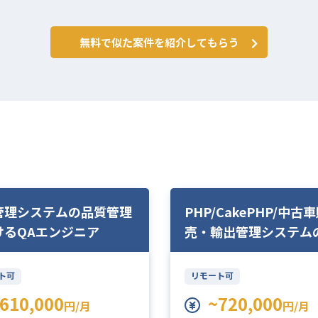
無料で似た案件を紹介してもらう
管理システムの品質管理
PHP/CakePHP/中古
けるQAエンジニア
売・輸出管理システム
ト可
リモート可
610,000
~720,000
円/月
円/月