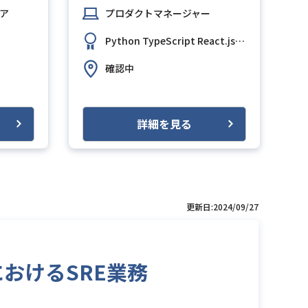
ア
プロダクトマネージャー
Python
TypeScript
React.js
PostgreSQL
AW
確認中
詳細を見る
更新日:2024/09/27
におけるSRE業務