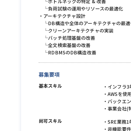
└ボトルネックの特定 & 改善
└負荷試験の運用やリソースの最適化
・アーキテクチャ設計
└DB構造や全体のアーキテクチャの最適
└クリーンアーキテクチャの実装
└バッチ処理基盤の改善
└全文検索基盤の改善
└RDBMSのDB構造改善
募集要項
基本スキル
・インフラ3
・AWSを使
・バックエ
・事業会社(
尚可スキル
・SRE業務
・非機能要