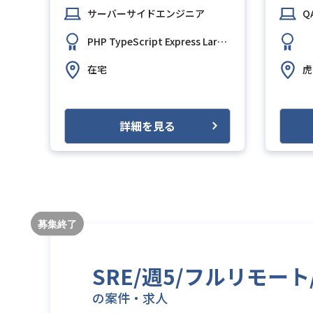
）
サーバーサイドエンジニア
Q
PHP
TypeScript
Express
Laravel
PostgreSQL
AW
在宅
虎
詳細を見る
SRE/週5/フルリモ
の案件・求人