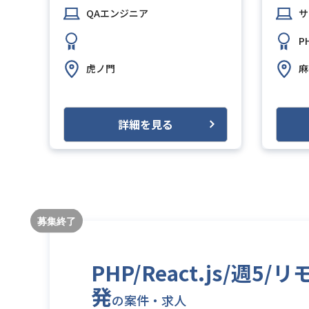
）
QAエンジニア
サ
P
虎ノ門
麻
詳細を見る
PHP/React.js
発
の案件・求人