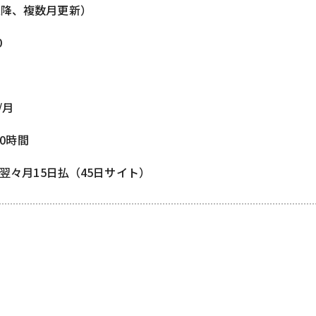
以降、複数月更新）
0
/月
80時間
 翌々月15日払（45日サイト）