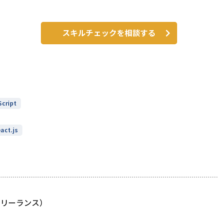
スキルチェックを相談する
cript
act.js
フリーランス）