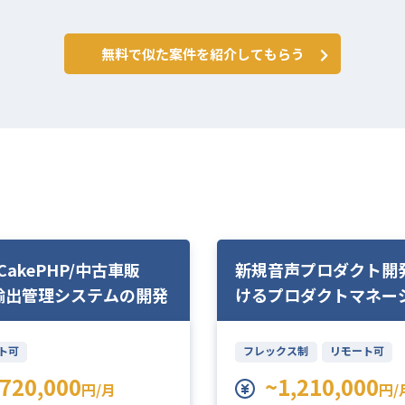
無料で似た案件を紹介してもらう
/CakePHP/中古車販
新規音声プロダクト開
輸出管理システムの開発
けるプロダクトマネー
ト可
フレックス制
リモート可
720,000
~1,210,000
円/月
円/