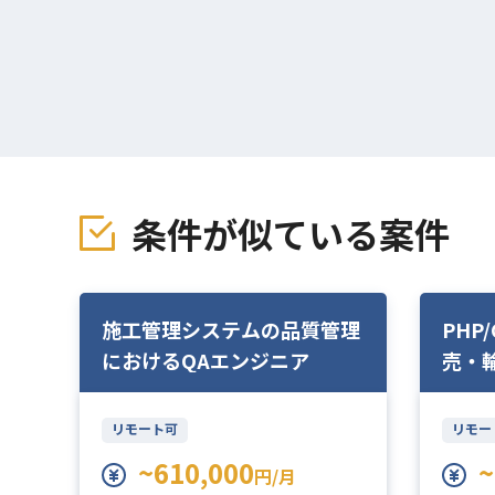
条件が似ている案件
D
施工管理システムの品質管理
PHP
PM
におけるQAエンジニア
売・
リモート可
リモー
~610,000
~
円/月