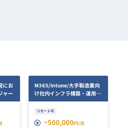
発にお
M365/Intune/大手製造業向
P
ジャー
け社内インフラ構築・運用の
サ
インフラエンジニア
ド
リモート可
~500,000
月
円/月