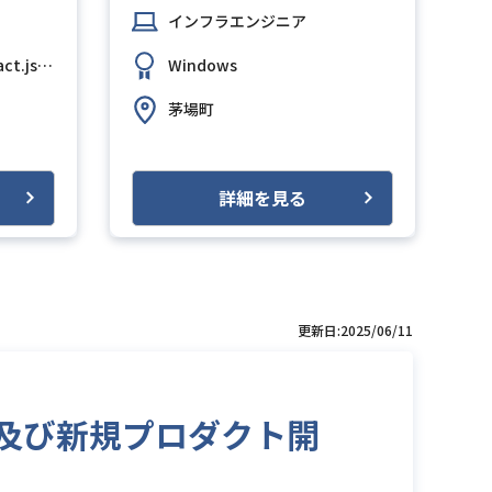
インフラエンジニア
ct.js
PostgreSQL
AWS (Amazon Web Services)
Windows
Linux
GitHub
Terr
茅場町
詳細を見る
更新日:2025/06/11
運用及び新規プロダクト開