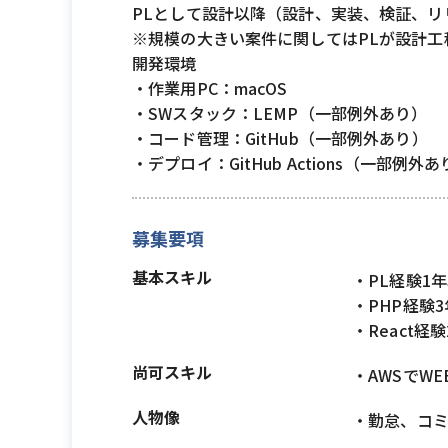
PLとして設計以降（設計、実装、検証、リ
※規模の大きい案件に関してはPLが設計工
開発環境
・作業用PC：macOS
・SWスタック：LEMP（一部例外あり）
・コード管理：GitHub（一部例外あり）
・デプロイ：GitHub Actions（一部例外
募集要項
基本スキル
・PL経験1
・PHP経験
・React経
尚可スキル
・AWSでW
人物像
・勤怠、コ