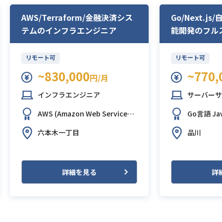
AWS/Terraform/金融決済シス
Go/Next.
テムのインフラエンジニア
能開発のフル
ア
リモート可
リモート可
~830,000
~770,
円/月
インフラエンジニア
サーバーサ
AWS (Amazon Web Services)
Go言語
Ja
GitHub
Terraform
t
React.js
六本木一丁目
品川
on Aurora
b Service
詳細を見る
詳