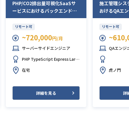
PHP/CO2排出量可視化SaaSサ
施工管理シス
ービスにおけるバックエンド開
おけるQAエ
発
リモート可
リモート可
~720,000
~610,
円/月
サーバーサイドエンジニア
QAエンジ
PHP
TypeScript
Express
Lara
vel
PostgreSQL
AWS (Amazo
在宅
虎ノ門
n Web Services)
GitHub
Slack
詳細を見る
詳