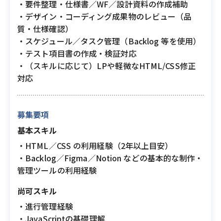
・要件整理・仕様書／WF／設計資料の作成補助
・デザイン・コーディング成果物のレビュー（品
質・仕様確認）
・スケジュール／タスク管理（Backlog 等を使用）
・テスト項目書の作成・検証対応
・（スキルに応じて）LPや軽微なHTML/CSS修正
対応
募集要項
基本スキル
・HTML／CSS の利用経験（2年以上目安）
・Backlog／Figma／Notion などの基本的な制作・
管理ツールの利用経験
尚可スキル
・進行管理経験
・JavaScriptの基礎理解