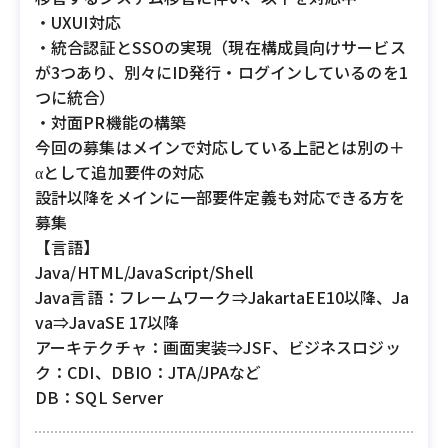
・UXUI対応
・統合認証とSSOの実現（現在構成員向けサービス
が3つあり、別々にID発行・ログインしているのを1
つに統合）
・対面PR機能の構築
今回の募集はメインで対応している上記とは別の＋
αとして追加要件の対応
設計以降をメインに一部要件定義も対応できる方を
募集
【言語】
Java/HTML/JavaScript/Shell
Java言語：フレームワーク⇒JakartaEE10以降、Ja
va⇒JavaSE 17以降
アーキテクチャ：画面実装⇒JSF、ビジネスロジッ
ク：CDI、DBIO：JTA/JPAなど
DB：SQL Server