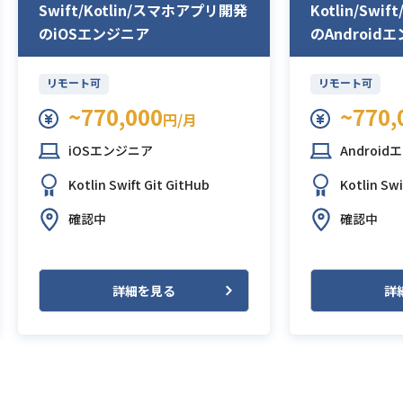
Swift/Kotlin/スマホアプリ開発
Kotlin/Sw
のiOSエンジニア
のAndroid
リモート可
リモート可
~770,000
~770,
円/月
iOSエンジニア
Androi
Kotlin
Swift
Git
GitHub
Kotlin
Swi
確認中
確認中
詳細を見る
詳