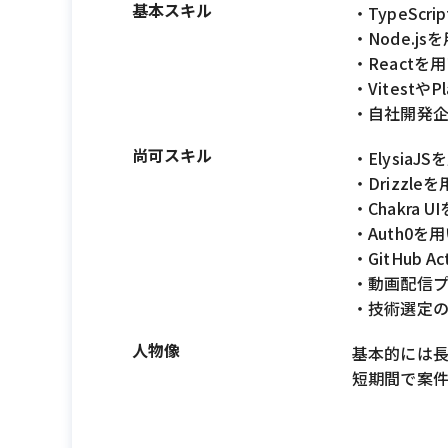
基本スキル
・TypeSc
・Node.
・React
・Vitest
・自社開発企
尚可スキル
・Elysia
・Drizzl
・Chakra
・Auth0
・GitHub 
・動画配信
・技術選定
人物像
基本的には
短期間で案