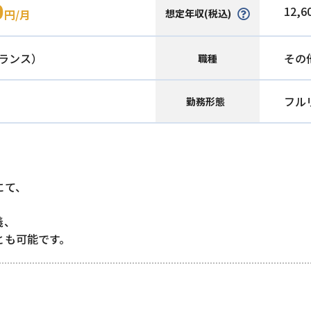
0
12,6
想定年収(税込)
円/月
ランス）
その
職種
フル
勤務形態
にて、
義、
とも可能です。