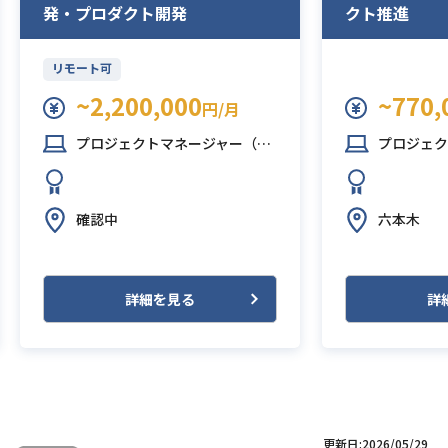
発・プロダクト開発
クト推進
リモート可
~2,200,000
~770,
円/月
プロジェクトマネージャー（PM）
プロジェクトマネ
確認中
六本木
詳細を見る
詳
更新日:2026/05/29