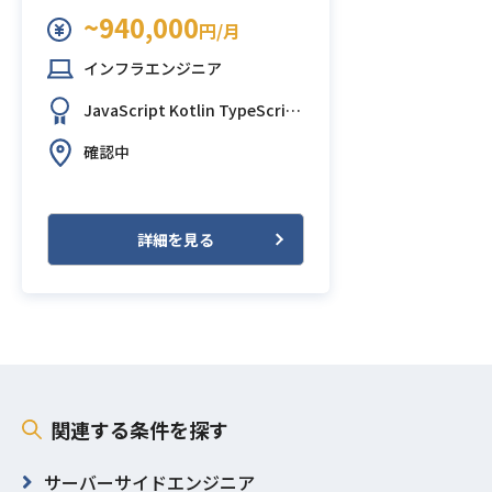
~940,000
円/月
インフラエンジニア
JavaScript
Kotlin
TypeScript
Spring Boot
Vue.js
AWS (Ama
確認中
zon Web Services)
GitHub
Te
rraform
詳細を見る
関連する条件を探す
サーバーサイドエンジニア