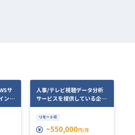
WSサ
人事/テレビ視聴データ分析
T
インへ
サービスを提供している企業
チ
において人事職募集
エ
リモート可
~550,000
円/月