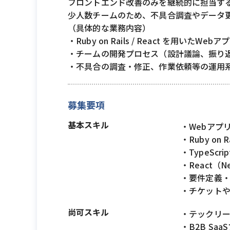
フロントエンド改善のみを継続的に担当す
少人数チームのため、不具合調査やデータ
（具体的な業務内容）
・Ruby on Rails / React を
・チームの開発プロセス（設計議論、振り
・不具合の調査・修正、作業依頼等の運用
募集要項
基本スキル
・Webアプ
・Ruby o
・TypeSc
・React（
・要件定義
・チケット
尚可スキル
・テックリ
・B2B Sa