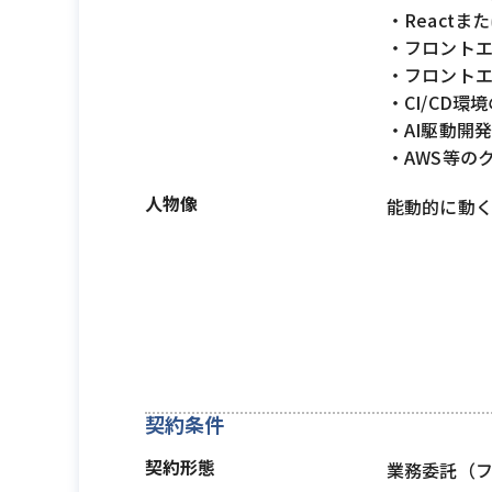
・React
・フロント
・フロント
・CI/CD
・AI駆動開
・AWS等の
人物像
能動的に動
契約条件
契約形態
業務委託（