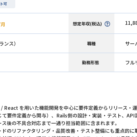
ト可
11,8
想定年収(税込)
/月
ランス）
サー
職種
フル
勤務形態
ls / React を用いた機能開発を中心に要件定義からリリー
要件定義から関与）、Rails側の設計・実装・テスト、API
ース後の不具合対応まで一通り担当範囲に含まれます。
ードのリファクタリング・品質改善・テスト整備にも重点的に