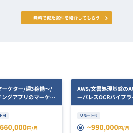
無料で似た案件を紹介してもらう
マーケター/週3稼働〜/
AWS/文書処理基盤のA
チングアプリのマーケタ
ーバレスOCRパイプラ
集
の移行業務
ト可
リモート可
660,000
~990,000
円/月
円/月