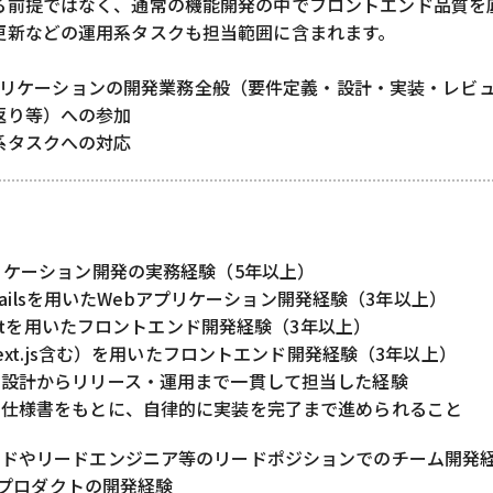
る前提ではなく、通常の機能開発の中でフロントエンド品質を
更新などの運用系タスクも担当範囲に含まれます。
用いたWebアプリケーションの開発業務全般（要件定義・設計・実装・レビ
返り等）への参加
系タスクへの対応
リケーション開発の実務経験（5年以上）
n Railsを用いたWebアプリケーション開発経験（3年以上）
riptを用いたフロントエンド開発経験（3年以上）
Next.js含む）を用いたフロントエンド開発経験（3年以上）
・設計からリリース・運用まで一貫して担当した経験
や仕様書をもとに、自律的に実装を完了まで進められること
ードやリードエンジニア等のリードポジションでのチーム開発
aSプロダクトの開発経験