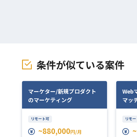
条件が似ている案件
/
マーケター/新規プロダクト
Web
のマーケティング
マッ
ー募
リモート可
リモー
~880,000
~
円/月