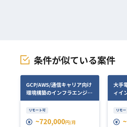
条件が似ている案件
GCP/AWS/通信キャリア向け
大手
環境構築のインフラエンジニ
ィイ
ア
想・
リモート可
リモー
~720,000
~
円/月