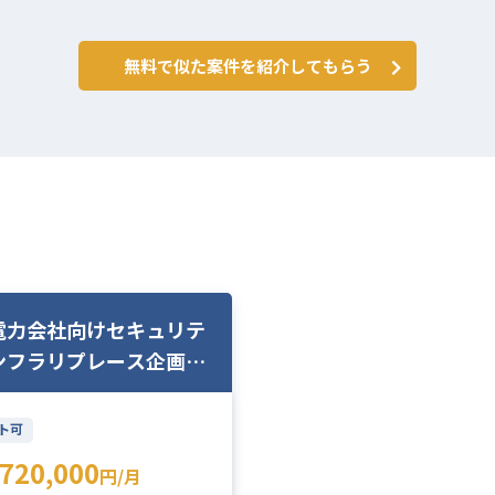
無料で似た案件を紹介してもらう
電力会社向けセキュリテ
ンフラリプレース企画構
検討業務
ト可
720,000
円/月