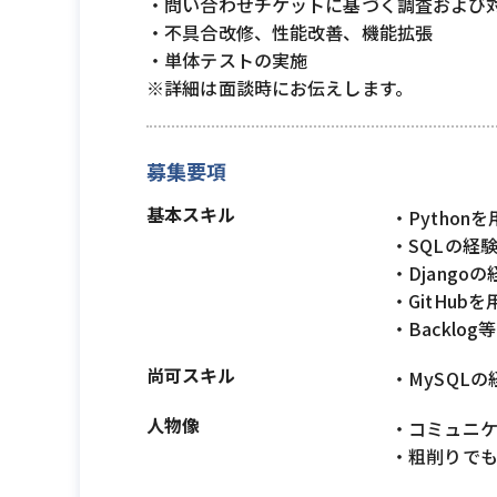
・問い合わせチケットに基づく調査および
・不具合改修、性能改善、機能拡張
・単体テストの実施
※詳細は面談時にお伝えします。
募集要項
基本スキル
・Pytho
・SQLの経
・Djang
・GitHu
・Backl
尚可スキル
・MySQLの
人物像
・コミュニ
・粗削りで