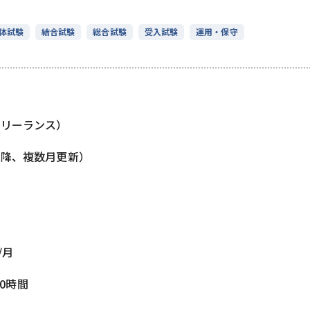
体試験
結合試験
総合試験
受入試験
運用・保守
フリーランス）
以降、複数月更新）
/月
80時間