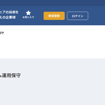
ニアの採用を
新規登録
ログイン
えの企業様
お気に入り
保守
テム運用保守