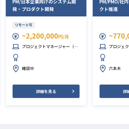
PM/日本企業向けのシステム開
PM/PMO/
発・プロダクト開発
クト推進
リモート可
~2,200,000
~770,
円/月
プロジェクトマネージャー（PM）
プロジェクトマネ
確認中
六本木
詳細を見る
詳