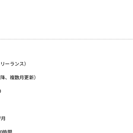
フリーランス）
以降、複数月更新）
0
/月
80時間