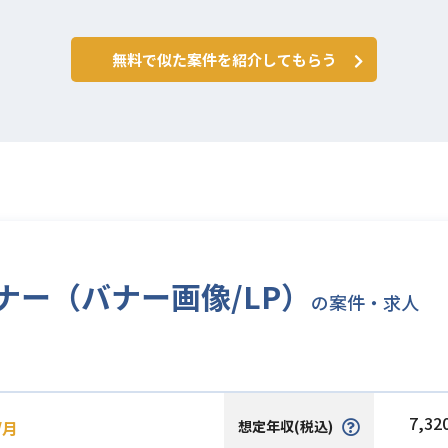
無料で似た案件を紹介してもらう
イナー（バナー画像/LP）
の案件・求人
7,32
想定年収(税込)
/月