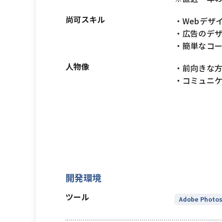
尚可スキル
・Webデザ
・広告のデ
・簡単なコ
人物像
・前向きな
・コミュニ
開発環境
ツール
Adobe Photo