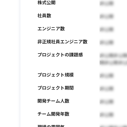
株式公開
非公開
社員数
非公開
エンジニア数
非公開
非正規社員エンジニア数
非公開
プロジェクトの課題感
非公開非公
開非公開非
プロジェクト規模
非公開
プロジェクト期間
非公開
開発チーム人数
非公開
チーム開発年数
非公開
現場の雰囲気