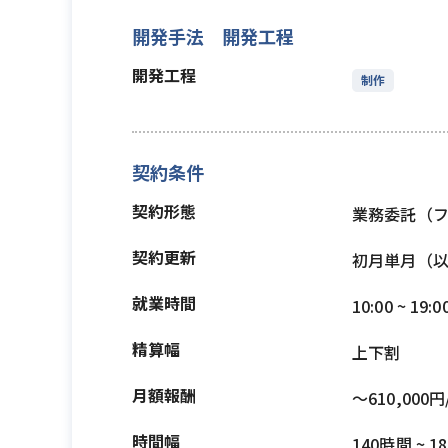
開発手法 開発工程
開発工程
制作
契約条件
契約形態
業務委託（
契約更新
初月単月（
就業時間
10:00 ~ 19:0
精算幅
上下割
月額報酬
〜610,000円
時間幅
140時間 ~ 1