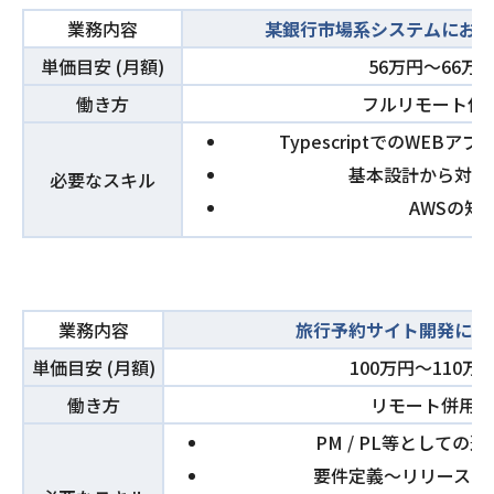
業務内容
某銀行市場系システムにおけ
単価目安 (月額)
56万円〜66万
働き方
フルリモート併
TypescriptでのWEB
基本設計から対応
必要なスキル
AWSの知
業務内容
旅行予約サイト開発にお
単価目安 (月額)
100万円〜110万
働き方
リモート併用
PM / PL等としての
要件定義～リリースま