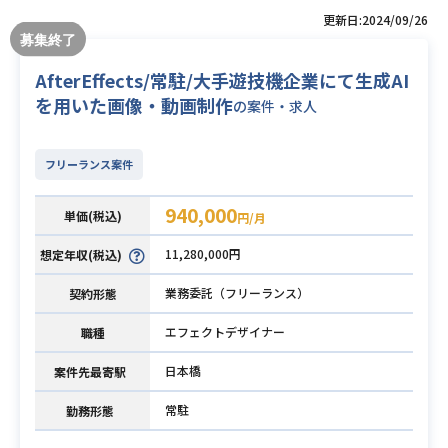
更新日:2024/09/26
AfterEffects/常駐/大手遊技機企業にて生成AI
を用いた画像・動画制作
の案件・求人
フリーランス案件
940,000
単価(税込)
円/月
11,280,000円
想定年収(税込)
業務委託（フリーランス）
契約形態
エフェクトデザイナー
職種
日本橋
案件先最寄駅
常駐
勤務形態