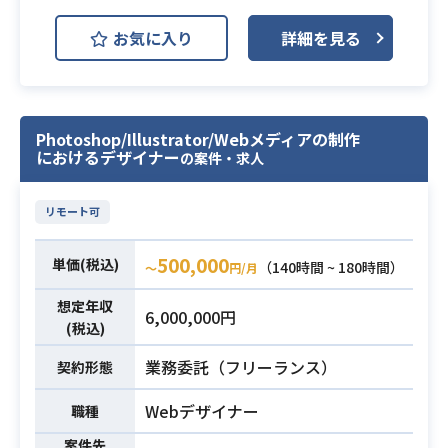
Adobe Photoshop
Figma
お気に入り
詳細を見る
ライブアプリの開発案件において、
デザイナーとして下記の業務をお願
いします。
・バナー広告などの広告デザイン制
Photoshop/Illustrator/Webメディアの制作
業務内容
におけるデザイナー
の案件・求人
作経験
・クリエイティブ動画の制作
・クオリティコントロール / 外注管
リモート可
理 etc.
500,000
単価(税込)
（140時間 ~ 180時間）
〜
円/月
・ポートフォリオの提出
・動画・配信サイトでのデザイナー
想定年収
6,000,000円
(税込)
経験 ※公開可能な範囲でご経験され
てきたサービスもご教示いただけま
業務委託（フリーランス）
契約形態
すと幸いです
必須スキル
・デザイナー経験3年以上
Webデザイナー
職種
・Photoshopを用いた業務経験1年
案件先