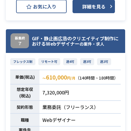
お気に入り
詳細を見る
ライブアプリの開発案件において、
デザイナーとして下記の業務をお願
いします。
・エフェクトの制作
業務内容
GIF・静止画広告のクリエイティブ制作に
募集終
・クリエイティブ動画の制作
おけるWebデザイナー
了
の案件・求人
・クオリティコントロール / 外注管
理 etc.
フレックス制
リモート可
週4可
週3可
週2可
・ポートフォリオの提出
610,000
・エンタメ系サービスでのデザイナ
単価(税込)
（140時間 ~ 180時間）
〜
円/月
ー経験 ※公開可能な範囲でご経験さ
想定年収
れてきたサービスもご教示いただけ
7,320,000円
(税込)
ますと幸いです
必須スキル
・デザイナー経験3年以上
業務委託（フリーランス）
契約形態
・Photoshopを用いた業務経験1年
Webデザイナー
職種
以上
・AfterEffectsを用いた業務経験1年
案件先