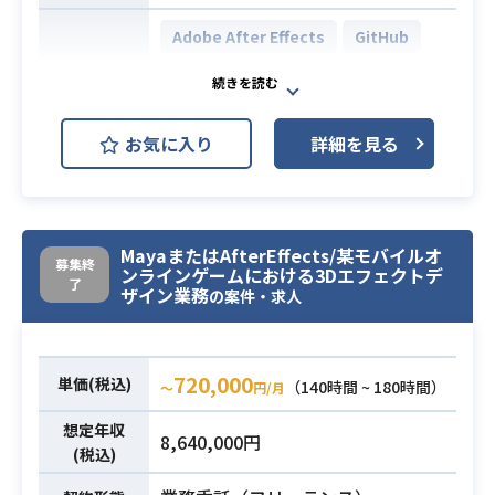
Adobe After Effects
GitHub
Adobe Illustrator
開発環境
Adobe Photoshop
Slack
お気に入り
詳細を見る
Figma
新規事業として立ち上げを行ってい
る本プロダクトにプロダクトデザイ
MayaまたはAfterEffects/某モバイルオ
ナーとして関わっていただける方を
募集終
ンラインゲームにおける3Dエフェクトデ
了
募集しています。
ザイン業務
の案件・求人
本プロダクトは、昨年秋にリリー
ス、半年ほど一部顧客に限定して利
用していただきながらブラッシュア
720,000
単価(税込)
（140時間 ~ 180時間）
〜
円/月
ップに取り組み、今年春から有償で
の提供をはじめているフェーズで
想定年収
8,640,000円
(税込)
す。ユーザーの利用実態に対し、プ
ロダクトマネジャーと並走して、エ