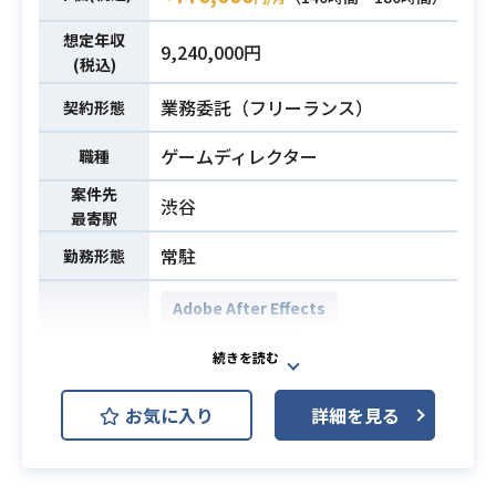
・アプリの使い方などサイトに置く
想定年収
動画コンテンツ
9,240,000円
(税込)
・デザイン業務
業務委託（フリーランス）
契約形態
・Photoshop/Illustrator/Figmaなど
を用いたデザイン経験
ゲームディレクター
職種
・AfterEffectsやPremireProなどを
案件先
渋谷
用いた動画制作経験3年以上
必須スキル
最寄駅
・動画以外の媒体でのデザイン経験
常駐
勤務形態
（DTPデザインやWebデザインな
ど）
Adobe After Effects
Adobe Animate
開発環境
Adobe Photoshop
Spine
お気に入り
詳細を見る
Unity
スマホ向けゲーム開発において、モ