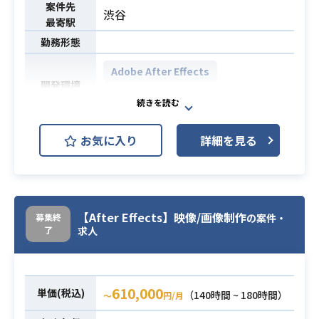
案件先
渋谷
最寄駅
勤務形態
Adobe After Effects
開発環境
Final Cut Pro
主に企画物、ゲーム実況、アプリ紹
お気に入り
詳細を見る
介、などの動画コンテンツを作成い
ただきます。
└Adobe After Effectsなどを使用し
業務内容
て、動画クリエイティブを作成
【After Effects】映像/画像制作
募集終
の案件・
└動画内のトランジションや演出効
了
求人
果・フレームレイアウトなどのトー
タルデザイン
・AfterEffectもしくはFinal Cutの経
610,000
単価(税込)
（140時間 ~ 180時間）
〜
円/月
験
必須スキル