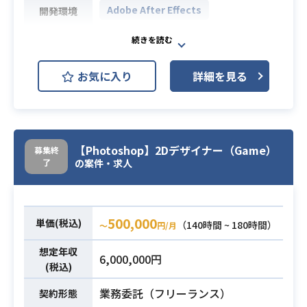
Adobe After Effects
開発環境
等）
※または1年以上の映像制作経験
必須スキル
プロモーションムービーやインター
（映画・TV・CM・PV・アニメ等）
ネット配信用番組編集から
・Maya, Softimage, MotionBuilder
業務内容
お気に入り
詳細を見る
社内行事用映像ほか各種映像コンテ
のいずれかの実務経験
ンツの制作
・Photoshopの知識
AfterEffectsなどのツールを使用し
必須スキル
た動画制作の業務経験
【Photoshop】2Dデザイナー（Game）
募集終
了
の案件・求人
500,000
単価(税込)
（140時間 ~ 180時間）
〜
円/月
想定年収
6,000,000円
(税込)
業務委託（フリーランス）
契約形態