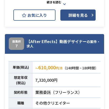
ゲーム実況動画サービスの生放送時
お気に入り
詳細を見る
のテクニカル対応をして頂きます。
→スイッチャー、ミキサーを扱い、
業務内容
放送中のスライドや動画、音響周り
の調整や切り替えを行います。
【After Effects】動画デザイナー
募集終
の案件・
了
求人
・ミキサー（弊社スタジオ保有：Rol
and）、スイッチャー（弊社スタジオ
保有：BlackmagicDesign）の扱いに
慣れている方
610,000
単価(税込)
（140時間 ~ 180時間）
〜
円/月
・Xsplit、OBS、FlashMediaLiveEn
必須スキル
想定年収
coderなどの配信ツールを使った配信
7,320,000円
(税込)
実績がある方
・生放送経験あり
業務委託（フリーランス）
契約形態
・映像編集経験あり
┗Premiere, AfterEffectなど
その他クリエイター
職種