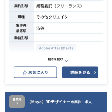
・下記のソフトを使用した実務経験
業務委託（フリーランス）
契約形態
が1年以上有る事
-AfterEffect
その他クリエイター
職種
-Photoshop
案件先
-Illustrator
渋谷
最寄駅
勤務形態
Adobe After Effects
Adobe Illustrator
開発環境
Adobe Photoshop
お気に入り
詳細を見る
Adobe Premiere Pro
自社の動画広告のサービスに携わっ
ていただきます。
・主に、Adobe After Effectsを使用
募集終
【Maya】3Dデザイナー
の案件・求人
了
して、5秒～60秒程度の動画クリエイ
業務内容
ティブを作成