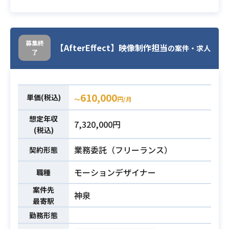
モデリング、モーション、エフェク
ト等、得意な専門スキルに精通して
いるだけでなく、専門外の領域まで
募集終
【AfterEffect】映像制作担当
の案件・求人
進んでサポートできる柔軟性を持っ
了
た方が望まれます。
またディレクターの伝えるイメージ
を積極的に把握して形にする力、提
610,000
業務内容
単価(税込)
〜
円/月
案していく力が求められます。
下記主な担当内容になります。
想定年収
7,320,000円
・キャラクター・アイテム・背景の
(税込)
モデルとテクスチャの制作
業務委託（フリーランス）
契約形態
・モーションデータの制作
・3Dエフェクトの制作
モーションデザイナー
職種
・プラットフォームの仕様に沿った
案件先
組込み作業 等
神泉
最寄駅
・1年以上のゲーム開発経験（家庭
勤務形態
用・携帯アプリ・パチンコパチスロ