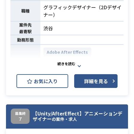
グラフィックデザイナー（2Dデザイ
職種
ナー）
案件先
渋谷
最寄駅
勤務形態
Adobe After Effects
Adobe Illustrator
開発環境
Adobe Photoshop
お気に入り
詳細を見る
ブラウザゲーム内のバナーやUIのデ
ザインを含め、
業務内容
2Dデザイン全般を担当頂きます。
【Unity/AfterEffect】アニメーションデ
募集終
Photoshopでのデザイン経験2年以
ザイナー
了
の案件・求人
必須スキル
上