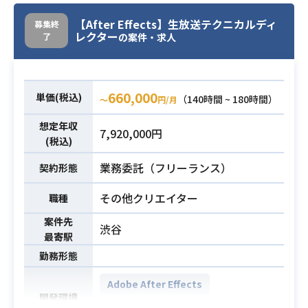
ーションアニメのディレクション業
業務内容
【After Effects】生放送テクニカルディ
務をお願いしております。
募集終
レクター
了
の案件・求人
原則出社での勤務となります。
・映像コンテンツ（アニメ・ゲーム
等）におけるアニメーション演出経
660,000
単価(税込)
（140時間 ~ 180時間）
〜
円/月
験
必須スキル
・絵コンテの制作やVコンテの制作経
想定年収
7,920,000円
験
(税込)
業務委託（フリーランス）
契約形態
その他クリエイター
職種
案件先
渋谷
最寄駅
勤務形態
Adobe After Effects
開発環境
Adobe Premiere Pro