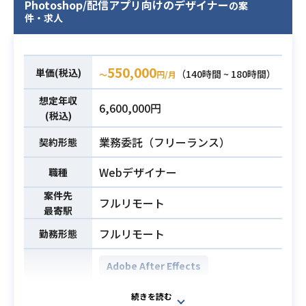
Photoshop/配信アプリ向けのデザイナー
の案
ュアル制作の実務経験
係上、その理解が求められます。
件・求人
・ゲーム開発 / 運用経験 5年以上
・ガチャ画面、ログインボーナス、
550,000
単価(税込)
（140時間 ~ 180時間）
〜
円/月
バナー、商材セット画像など運用素
材の制作経験
必須スキル
想定年収
6,600,000円
・3D素材を使った画像制作経験
(税込)
・Photoshopの利用経験
業務委託（フリーランス）
契約形態
・Unityの利用経験
Webデザイナー
職種
案件先
フルリモート
最寄駅
フルリモート
勤務形態
Adobe After Effects
Adobe Illustrator
開発環境