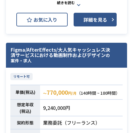
Adobe Illustrator
誌・Webメディアでの業務経験
Adobe Photoshop
開発環境
お気に入り
詳細を見る
Adobe Premiere Pro
Figma
Adobe XD
Webメディアにおいて、主に広告コ
Figma/AfterEffects/大人気キャッシュレス決
済サービスにおける動画制作およびデザイン
ンテンツの動画制作をお任せしま
の
案件・求人
す。
基本的に出社をお願いしております
業務内容
が、
リモート可
状況によりリモートも相談可能な案
770,000
件になります。
単価(税込)
（140時間 ~ 180時間）
〜
円/月
想定年収
・動画制作案件に3年以上の関わった
9,240,000円
(税込)
実務経験（企業系であればSNSやYou
Tubeなどの動画制作も可）
業務委託（フリーランス）
契約形態
・Adobe等の動画編集ツールを用い