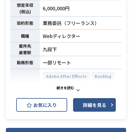
想定年収
・Photoshop・Illustratorを用いた
6,000,000円
(税込)
実務経験3年以上
・PowerPoint・Excelを用いた提案
業務委託（フリーランス）
契約形態
書・構成指示書の作成経験
必須スキル
Webディレクター
職種
・広告代理店案件における広告コン
テンツ制作経験
案件先
九段下
・女性向けファッション・コスメ雑
最寄駅
誌・Webメディアでの業務経験
一部リモート
勤務形態
Adobe After Effects
Backlog
Adobe Illustrator
開発環境
Adobe Photoshop
Figma
お気に入り
詳細を見る
Adobe XD
Webメディアにおいて、主に運用の
ディレクションをお任せします。