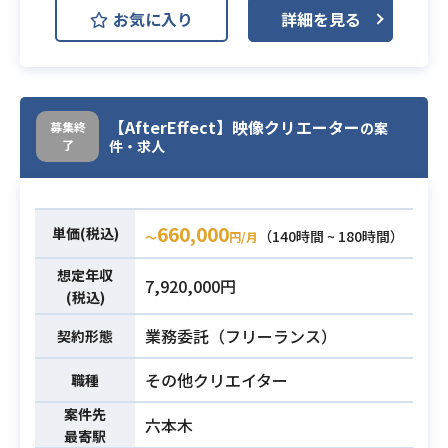
お気に入り
詳細を見る
本企業動画配信代表サービスにおけ
る「ビデオツール」で配信するコン
テンツサムネイル画像の編集を行っ
て頂きます。
【AfterEffect】映像クリエーター
募集終
の案
放送されたオリジナル番組や、アニ
了
件・求人
業務内容
メ/スポーツなどの各番組の映像素材
から、ビデオツールやYoutubeなど
で配信するサムネを作成する加工編
660,000
単価(税込)
（140時間 ~ 180時間）
〜
円/月
集、文字入れ等の編集業務を担って
頂きます。
想定年収
7,920,000円
(税込)
・Photoshopでのデザインが可能
業務委託（フリーランス）
・業務でのバナー製作経験
契約形態
必須スキル
※直近一年のポートフォリオ必須※
その他クリエイター
職種
案件先
六本木
最寄駅