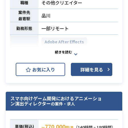
た業務経験3年以上
その他クリエイター
職種
・PowerPoint・Excelを用いた提案
必須スキル
案件先
品川
書・構成指示書の作成経験
最寄駅
・広告代理店案件における広告コン
一部リモート
勤務形態
テンツ制作経験
・女性向けファッション・コスメ雑
Adobe After Effects
誌・Webメディアでの業務経験
Adobe Illustrator
開発環境
Adobe Photoshop
Figma
お気に入り
詳細を見る
大手Fintech企業において
キャッシュレス決済プロダクトにお
ける動画制作およびデザイン作成を
行っていただける方を募集いたしま
スマホ向けゲーム開発におけるアニメーショ
ン演出ディレクター
の案件・求人
す！
【おまかせしたい内容】
業務内容
・外部広告として、アプリDLや送金
770,000
機能などを訴求する動画コンテンツ
単価(税込)
（140時間 ~ 180時間）
〜
円/月