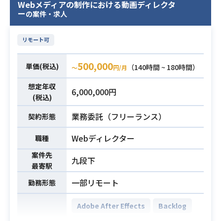
Webメディアの制作における動画ディレクタ
具体的な業務内容として、コンテン
ー
の案件・求人
業務内容
ツ運用のディレクション、外部制作
会社へのディレクションなどの業務
リモート可
をお願いします。
500,000
・Webディレクターとしての実務経
単価(税込)
（140時間 ~ 180時間）
〜
円/月
験3年以上
想定年収
・Photoshop・Illustratorを用いた
6,000,000円
(税込)
業務経験3年以上
・PowerPoint・Excelを用いた提案
業務委託（フリーランス）
契約形態
書・構成指示書の作成経験
Webディレクター
職種
・広告代理店案件における広告コン
必須スキル
テンツ制作経験
案件先
九段下
・CMSを用いたコンテンツ管理経験
最寄駅
・Backlog、Notion、Asanaなどの
一部リモート
勤務形態
プロジェクト管理ツールを用いた業
務経験
Adobe After Effects
Backlog
・女性向けファッション・コスメ雑