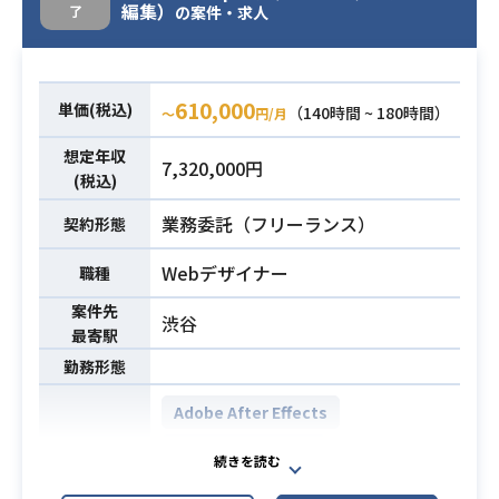
編集）
了
の案件・求人
す。
業務内容
主に演者のコメント動画やキャンペ
ーン画像用素材の加工修正、テロッ
ブ入れ等の編集業務も担って頂きま
610,000
単価(税込)
（140時間 ~ 180時間）
〜
円/月
す。
想定年収
7,320,000円
※ご紹介時ポートフォリオ必須※
(税込)
・AfterEffects/Premiere Pro/Phot
業務委託（フリーランス）
契約形態
oshop/Illustrator等の実務経験
必須スキル
・SNSに関する基礎知識、興味
Webデザイナー
職種
・写真/動画撮影に関しての知識
案件先
渋谷
最寄駅
勤務形態
Adobe After Effects
Adobe Photoshop
開発環境
Adobe Premiere Pro