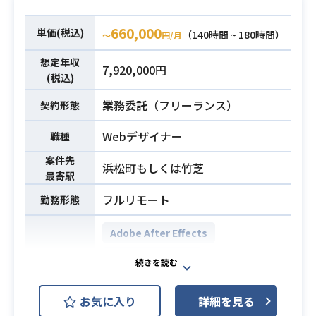
・テクスチャ作成まで一通り出来る
上）
方
・Webサービス(特にSaaS)またはア
660,000
単価(税込)
（140時間 ~ 180時間）
〜
円/月
プリのUX改善経験
必須スキル
・WebサービスにおけるUIデザイン
想定年収
7,920,000円
(税込)
経験
・1年以上のウェブやアプリのプロダ
業務委託（フリーランス）
契約形態
クト設計経験
Webデザイナー
職種
案件先
浜松町もしくは竹芝
最寄駅
フルリモート
勤務形態
Adobe After Effects
Adobe Illustrator
Adobe Photoshop
開発環境
お気に入り
詳細を見る
Adobe Premiere Pro
Slack