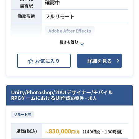
確認中
以上
最寄駅
フルリモート
勤務形態
Adobe After Effects
Adobe Illustrator
開発環境
Adobe Photoshop
Figma
お気に入り
詳細を見る
事業の拡大に伴うプロモーション体
制の強化を目的とした、Web広告各
種のクリエイティブ制作業務です。
各種アニメーションバナーや静止画
Unity/Photoshop/2DUIデザイナー/モバイル
RPGゲームにおけるUI作成
の案件・求人
による広告物の企画からデザイン制
作に携わっていただくほか、
新たな広告表現の提案やサービス内
リモート可
で使用されるアイキャッチ画像の制
作まで、幅広くデザイン業務を担当
830,000
単価(税込)
（140時間 ~ 180時間）
〜
円/月
していただきます。