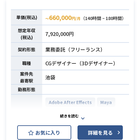
・動画内のトランジションや演出効
果・フレームレイアウトなどのトー
660,000
単価(税込)
（140時間 ~ 180時間）
〜
円/月
タルデザイン
想定年収
7,920,000円
・AfterEffects, Illustrator, Photosh
(税込)
op2年以上のご経験
業務委託（フリーランス）
必須スキル
契約形態
・他映像編集ソフトでも可能（Adob
e Premireなど）
CGデザイナー（3Dデザイナー）
職種
案件先
池袋
最寄駅
勤務形態
Adobe After Effects
Maya
MotionBuilder
開発環境
Adobe Photoshop
SoftImage
お気に入り
詳細を見る
3DCGによる映像の制作業務です。