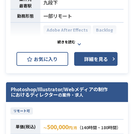
九段下
以上
最寄駅
・AfterEffectsを用いた業務経験1年
一部リモート
勤務形態
以上
Adobe After Effects
Backlog
Adobe Illustrator
開発環境
Adobe Photoshop
Figma
お気に入り
詳細を見る
Adobe XD
複数のWebメディアにおいて、編
集・広告コンテンツのWeb制作およ
Photoshop/Illustrator/Webメディアの制作
び運用のディレクションをお任せし
におけるディレクター
の案件・求人
ます。
業務内容
具体的な業務内容は、コンテンツ運
リモート可
用のディレクション、タイアップコ
ンテンツのWebページ制作など、多
500,000
単価(税込)
（140時間 ~ 180時間）
〜
円/月
岐にわたります。