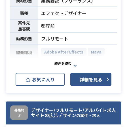
業務委託（フリーランス）
契約形態
ンジニア、マーケティング・セール
ス、CS各職種混合の少人数のチーム
エフェクトデザイナー
職種
で協力して、自身の専門性を発揮し
業務内容
案件先
ながら柔軟かつスピード感を持って
都庁前
最寄駅
業務に取り組むことができる方を求
フルリモート
勤務形態
めています。
一人ですべてできる必要はなく、チ
Adobe After Effects
Maya
開発環境
ームの中で強みを発揮いただければ
と思います。
ユーザーを魅了するためにゲームの
・チームメンバーとともにユーザイ
世界観を表現します。Android/iOS向
ンタービューの設計、参加
お気に入り
詳細を見る
けのゲームの開発・運用に携わって
・インタビューや利用実態で得た知
業務内容
いただきます。
見をもとに最適なユーザ体験を作り
Unity（Shuriken）を使用したエフェ
出すためのUX・UIデザイン
クト制作を行う予定です。
・エンジニア(特にフロントエンド)と
デザイナー/フルリモート/アルバイト求人
募集終
の協業、デザイン依頼、資料化
・MayaまたはAfterEffectsでのエフ
サイトの広告デザイン
了
の案件・求人
ェクト制作経験
・Figmaを使用した業務経験（3年以
必須スキル