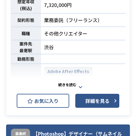
想定年収
・音楽編集スキル
7,320,000円
(税込)
→1年以上の実務経験
業務委託（フリーランス）
契約形態
その他クリエイター
職種
案件先
渋谷
最寄駅
勤務形態
Adobe After Effects
Adobe Illustrator
開発環境
Adobe Photoshop
お気に入り
詳細を見る
Adobe Premiere Pro
Twitter、Facebook、YouTube、Ins
tagram等SNSメディアコンテンツ用
【Photoshop】デザイナー（サムネイル
の映像、画像制作を担って頂きま
募集終