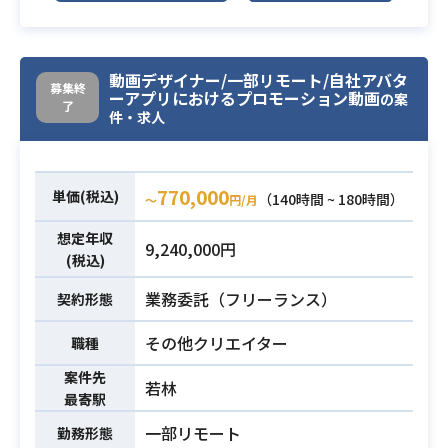
Figma
アルバイト求人サイトの広告向けク
動画デザイナー/一部リモート/自社アバタ
募集終
ーアプリにおけるプロモーション動画
リエイティブの作成及び広告運用者
の案
了
件・求人
（プランナー）との協働が主な業務
になります。
クリエイティブは動画及び静止画バ
770,000
ナーの両方を想定しています。
単価(税込)
（140時間 ~ 180時間）
〜
円/月
そのうち動画クリエイティブは、ア
想定年収
ニメーション動画及び実写動画の両
9,240,000円
(税込)
方を想定しています。
配信先はTikTok及びYouTubeがメイ
業務委託（フリーランス）
契約形態
ンになる想定です。
業務内容
その他クリエイター
職種
プランナーと連携し、配信施策（配
信チャネル・ターゲットユーザー・
案件先
若林
効果・目的等）に応じた広告や、
最寄駅
配信施策を元にした動画台本案の作
一部リモート
勤務形態
成を行なっていただきます。