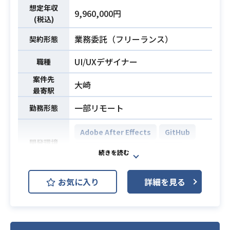
想定年収
【仕事内容】
9,960,000円
業務内容
(税込)
下記の業務を担っていただく想定で
す。
業務委託（フリーランス）
契約形態
・動的なグラフィックや静止画広告
UI/UXデザイナー
におけるデザインの企画および制作
職種
業務
案件先
大崎
・新規プロモーション枠に応じた先
最寄駅
進的なクリエイティブ案の発案と具
一部リモート
勤務形態
現化
・サービス内で展開されるコンテン
Adobe After Effects
GitHub
ツ用サムネイル画像の作成対応
開発環境
Adobe Photoshop
Unity
※詳細は面談時にお伝えします。
・事業会社におけるランディングペ
主にガチャ画面、ログインボーナ
お気に入り
詳細を見る
ージや販促用バナーの制作経験（1年
ス、バナーなどの運用素材の制作を
以上目安）
担当いただきます。
必須スキル
業務内容
・Photoshop、Illustrator、Figma
※注意点として、本タイトルが3Dゲ
などのデザインツールを用いたビジ
ームのため、3D周りの素材を使う関