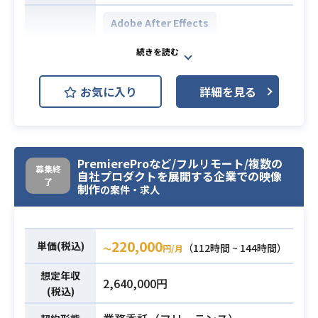
クリエイティブの仮説立案/方針策
Adobe After Effects
定・デザインツールを用いた各種広
Adobe Illustrator
開発環境
告クリエイティブの作成から、
クリエイティブの効果検証及び次以
Adobe Photoshop
降の改善方針の策定など改善サイク
お気に入り
詳細を見る
ルを回していただきます。
【業務内容】
・アプリ内告知動画制作
・広告向けクリエイティブ（動画/静
・SNS向けグラフィック・動画制作
業務内容
止画の両方）の設計・作成経験3年以
（詳細は、面談時にお話しいたしま
PremiereProなど/フルリモート/複数の
募集終
上
自社プロダクトを展開する企業での映像
す）
了
制作
の案件・求人
・広告動画用の台本の制作経験
・広告施策投下の振り返りを定量・
・Adobe Illustrator、Photoshop、
定性で実施し、広告効果創出のサイ
必須スキル
AfterEffectsの使用経験のある方
クルを実施した経験
220,000
・デジタルコンテンツに携わった経
単価(税込)
（112時間 ~ 144時間）
〜
円/月
必須スキル
・ユーザー目線に立ったデザイン提
験のある方
想定年収
案経験
・アイデア、デザイン提案ができ、主
2,640,000円
(税込)
・広告運用者（プランナー）と協業
体的に業務を進められる方。
した経験