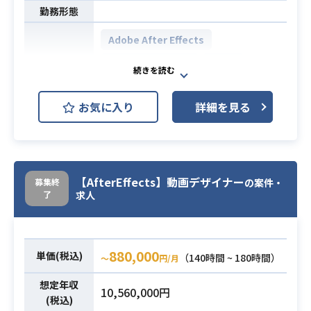
勤務形態
Adobe After Effects
Adobe Illustrator
Maya
開発環境
Adobe Photoshop
Spine
お気に入り
詳細を見る
Unity
運営中アプリや直近リリース予定の
新規アプリ全般のプロモーション動
業務内容
【AfterEffects】動画デザイナー
画、オープニング動画、アプリ内動
募集終
の案件・
了
求人
画などの映像制作をお願いします。
※ポートフォリオの提出が必須とな
ります。
880,000
単価(税込)
（140時間 ~ 180時間）
〜
円/月
（ご自身が制作したポートフォリ
オ、作品を掲載しているURLをご提
想定年収
10,560,000円
出下さい。）
(税込)
必須スキル