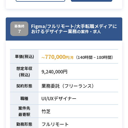
ェクト、背景アニメーション等のモ
業務内容
ーション制作全般
（剣閃や、魔法エフェクト、ダメー
ジなどの表現）
Figma/フルリモート/大手転職メディアに
募集終
おけるデザイナー業務
了
・Unityを使用した演出業務
の案件・求人
・Unityでの開発経験がある方
・Unityでのパーティクルエフェクト
必須スキル
770,000
単価(税込)
（140時間 ~ 180時間）
〜
円/月
作成/UIアニメーションを行える方
想定年収
9,240,000円
(税込)
業務委託（フリーランス）
契約形態
UI/UXデザイナー
職種
案件先
竹芝
最寄駅
フルリモート
勤務形態