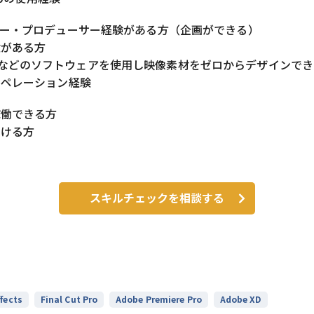
ター・プロデューサー経験がある方（企画ができる）
験がある方
ratorなどのソフトウェアを使用し映像素材をゼロからデザインで
オペレーション経験
稼働できる方
動ける方
スキルチェックを相談する
ffects
Final Cut Pro
Adobe Premiere Pro
Adobe XD