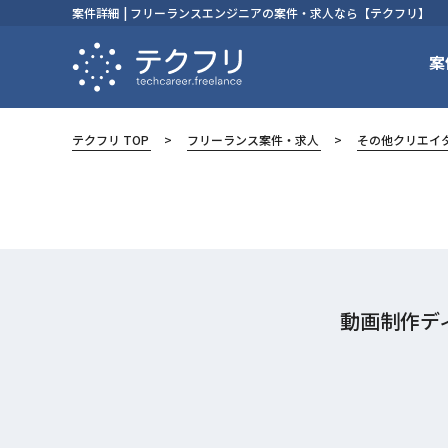
案件詳細 | フリーランスエンジニアの案件・求人なら【テクフリ】
案
テクフリ TOP
フリーランス案件・求人
その他クリエイ
動画制作デ