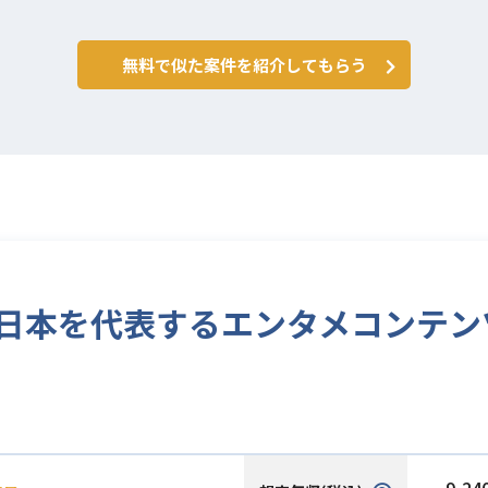
無料で似た案件を紹介してもらう
/日本を代表するエンタメコンテン