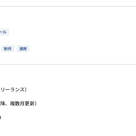
ール
制作
運用
フリーランス）
以降、複数月更新）
0