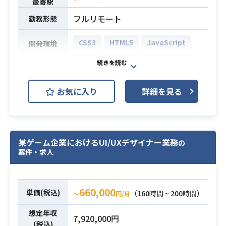
最寄駅
・各機能やコンテンツの仕様を策定
し、開発のディレクションを担当し
フルリモート
勤務形態
ます。
・デザイン、エンジニア、QAなどの
CSS3
HTML5
JavaScript
開発環境
各セクションとの調整や進行管理を
行います。
大規模リユースECサイトのWebサイ
・リリースに向けた各種スケジュー
ト/システム開発における要件定義、
お気に入り
詳細を見る
ルの構築や調整を行います。
設計、ディレクション、およびデー
・その他、ゲーム開発に関わるプラ
タ分析業務を行っていただきます。
ンニング業務全般に対応します。
プログラミングは不要ですが、エン
※詳細は面談時にお伝えします。
ジニアのような要件定義と、Webデ
某ゲーム企業におけるUI/UXデザイナー業務
ィレクターのようなサイトディレク
の
・スマートフォンまたはブラウザゲ
案件・求人
ションを実施いただきます。
ームの開発における企画実務経験が3
【業務内容】
業務内容
年以上あること
・クライアントとのヒアリングに基
・新規ゲームタイトルの立ち上げか
660,000
単価(税込)
づき、Webサイトやシステムの要件
（160時間 ~ 200時間）
〜
円/月
らリリースまでの一連の工程に携わ
定義、設計
想定年収
った経験
7,920,000円
・開発チームと連携し、進捗管理、
必須スキル
(税込)