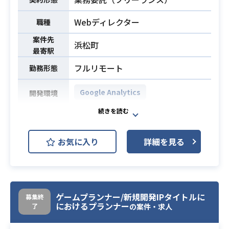
※詳細は面談時にお伝えします。
Webディレクター
職種
・UEを使用したゲーム開発経験（3
案件先
年以上）
浜松町
最寄駅
・UEを使用したボスバトル設計の実
務経験
フルリモート
必須スキル
勤務形態
・レベルデザインの実務経験
・各プラットフォーム固有の機能に
Google Analytics
開発環境
関する知識
アプリのUXディレクターを募集して
おります。
お気に入り
詳細を見る
要件定義・WF作成〜デザイン・開発
の進行や品質管理など、アプリ開発
業務内容
全体のディレクション業務を担当い
ただきます。
※ 起案経験もしくはデザイン経験が
ゲームプランナー/新規開発IPタイトルに
募集終
におけるプランナー
了
重要視されます。
の案件・求人