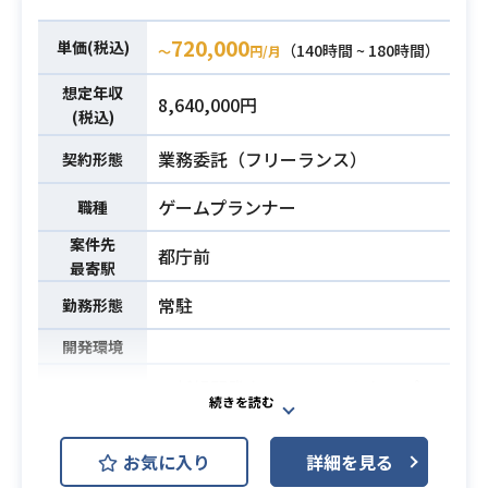
・WF作成経験
・アプリもしくはWEBの制作に携わ
720,000
単価(税込)
（140時間 ~ 180時間）
〜
円/月
った経験3年以上
必須スキル
・要件定義の経験
想定年収
8,640,000円
・デザイナーや開発エンジニアとの
(税込)
連携経験
業務委託（フリーランス）
契約形態
ゲームプランナー
職種
案件先
都庁前
最寄駅
常駐
勤務形態
開発環境
・新規開発タイトルにかかわるプラ
ンナー業務をお任せいたします
【詳細】
業務内容
お気に入り
詳細を見る
・仕様作成、保守