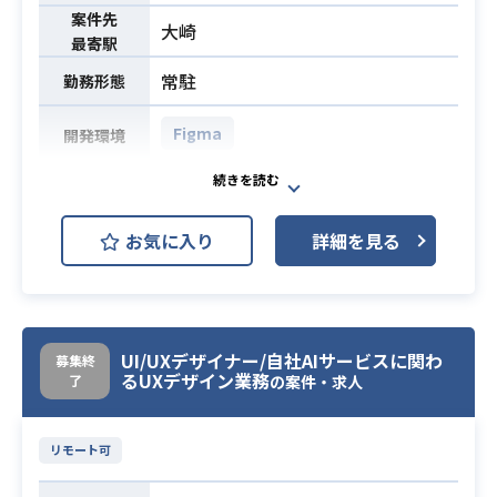
案件先
・デザインメンバーとコミュニケー
大崎
最寄駅
ションを取り、改善活動のサポート
ができる
常駐
勤務形態
・UXデザインのスキルは求め過ぎ
ず、案件対応に適正のある方
Figma
開発環境
・起業家（開業・法人設立）向けサ
ービスを中心とした、創業領域のア
お気に入り
詳細を見る
プリケーションデザインを担当いた
だきます。
・本サービスはフロー型（使い切り
型）のプロダクトのため、画面遷移
や導線が比較的シンプルで、一般的
UI/UXデザイナー/自社AIサービスに関わ
募集終
業務内容
るUXデザイン業務
了
なSaaSプロダクトと比べてデザイン
の案件・求人
難易度は抑えめです。
・具体的には、開業、会社設立、創
リモート可
業融資サポート、許認可申請など、
起業に伴う各種手続きを支援するプ