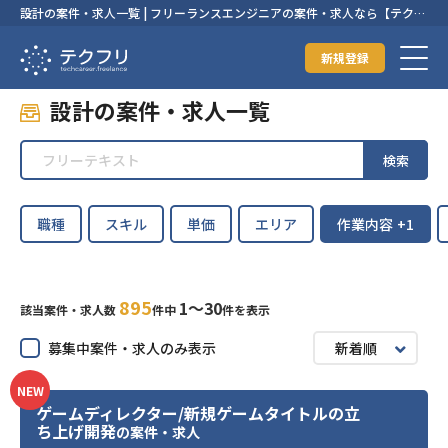
設計の案件・求人一覧 | フリーランスエンジニアの案件・求人なら【テクフ
リ】
新規登録
設計の案件・求人一覧
検索
職種
スキル
単価
エリア
作業内容
+1
895
1〜30
該当案件・求人数
件中
件を表示
募集中案件・求人のみ表示
新着順
NEW
ゲームディレクター/新規ゲームタイトルの立
ち上げ開発
の案件・求人