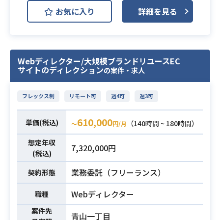
各種データの作成やバランス調整、
お気に入り
詳細を見る
さらに開発ディレクションや進行管
理までの
一連のプランニング業務を担当して
いただきます。
Webディレクター/大規模ブランドリユースEC
なお、ご経験や適性に応じてディレ
サイトのディレクション
の案件・求人
クション業務を中心にお任せする予
定です。
フレックス制
リモート可
週4可
週3可
【仕事内容】
下記の業務を担っていただく想定で
610,000
単価(税込)
（140時間 ~ 180時間）
す。
〜
円/月
・新規タイトルにおけるコンセプト
想定年収
7,320,000円
の具体化やゲームサイクル、基本パ
(税込)
ラメータ、ゲームフロー等の企画お
業務内容
業務委託（フリーランス）
契約形態
よび基本仕様設計を行います。
・各種マスタデータの作成、ゲーム
Webディレクター
職種
バランスの設計および調整業務を行
います。
案件先
青山一丁目