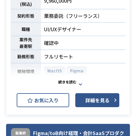
9,960,000円
Figmaの実務における使用経験
下記の業務を担っていただく想定で
(税込)
・Webサイトまたはランディングペ
す。
業務委託（フリーランス）
契約形態
ージにおけるデザインの構築経験
必須スキル
・メルマガやLPの制作ディレクショ
・HTML5、CSS3、JavaScriptを用
ンおよび進行管理業務
UI/UXデザイナー
職種
いたコーディングおよびサイト制作
・情報アーキテクチャ（IA）設計お
の経験
案件先
よびワイヤーフレームの作成
確認中
最寄駅
・Gitを用いた構成管理やチーム開発
・運用プロセスの構築および品質の
の実務経験（1年以上）
改善
フルリモート
勤務形態
・DTP作成経験
・リリース後の効果検証、データ分
析に基づいた改善施策の検討・提案
MacOS
Figma
開発環境
※詳細は面談時にお伝えします。
経済メディアグループが展開する法
・Webサイトやデジタルコンテンツ
人向け生成AIサービスのUI・UXチー
におけるIA設計の実務経験
お気に入り
詳細を見る
ムにおいて、
・効果の振り返り、データ分析に基
UXデザイン領域を中心に担当してい
必須スキル
づいた改善検討・提案の実務経験
ただきます。
・ワイヤーフレームの作成、および
課題の抽出から、ワイヤーフレーム
スケジュール管理の経験
（WF）やカスタマージャーニーマッ
Figma/toB向け経理・会計SaaSプロダク
募集終