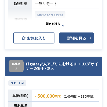
するスキル
一部リモート
勤務形態
・立場の異なる人と協調しながら業
必須スキル
務を進行できるコミュニケーション
Microsoft Excel
開発環境
スキル
Microsoft PowerPoint
Unity
・Word、Excel、PowerPointの基本
的な操作スキル
モバイル端末向けロールプレイング
お気に入り
詳細を見る
ゲームにおける運営施策の策定、
進行管理およびチームのマネジメン
ト対応を行っていただきます。
プロジェクトの指標分析から施策提
Figma/求人アプリにおけるUI・UXデザイ
募集終
案、日々の運用業務まで一貫してご
ナー
了
の案件・求人
対応いただく想定です。
顧客が目を通す内容になるため、丁
寧な対応が求められます。
リモート可
【仕事内容】
下記の業務を担っていただく想定で
500,000
単価(税込)
（140時間 ~ 180時間）
〜
円/月
す。
業務内容
想定年収
・指標分析結果に基づく売上・改善