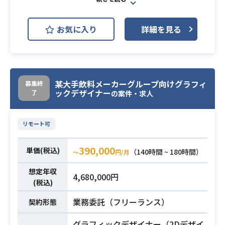
AIを活用したHR領域の新規プロダク
ト（0→1フェーズ）におけるUI/UXデ
お気に入り
詳細を見る
ザイン業務を担当していただきま
す。
ユーザー課題や事業課題、マーケッ
ト仮説を踏まえた体験設計をはじ
め、
某大手飲料メーカーグループ向けグラフィ
募集終
ックデザイナー
了
Figmaを用いたワイヤーフレーム、U
の案件・求人
Iデザイン、プロトタイプの作成、
さらには各種AIツールを活用したプ
リモート可
ロトタイピングなど、
プロダクトの価値向上に向けたデザ
390,000
単価(税込)
（140時間 ~ 180時間）
〜
円/月
イン業務全般を推進していただきま
す。
想定年収
4,680,000円
【仕事内容】
(税込)
下記の業務を担っていただく想定で
業務委託（フリーランス）
契約形態
す。
・AIを活用したHR領域の新規プロダ
グラフィックデザイナー（2Dデザイ