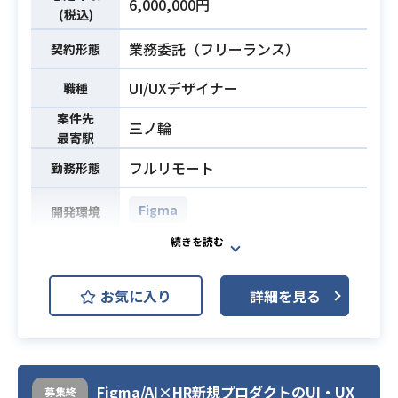
6,000,000円
(税込)
方針の企画および関連資料の作成
・年間を通じた運用スケジュールの
業務委託（フリーランス）
契約形態
立案支援および調整
UI/UXデザイナー
・運営チームにおける各種会議体の
職種
進行・ファシリテーション
案件先
三ノ輪
・運用メンバーの進行管理やタスク
最寄駅
調整を含むマネジメント対応
フルリモート
勤務形態
・運用タイトルにおけるお知らせ制
作、顧客サポート方針の確定、障害
Figma
開発環境
時の調査・解決主導
※詳細は面談時にお伝えします。
既存の大学生向けWEB採用サービス
のアプリ化プロジェクトです。
・RPGジャンル（アクションやシミ
お気に入り
詳細を見る
UI/UXデザイナーとして、ターゲット
ュレーション含む）における開発ま
である大学生に響く、
たは運用実務経験3年以上
おしゃれで使いやすいスマホアプリ
・1つのプロジェクトに1.5年以上継
の画面デザイン構築を担当していた
続して参画した経験
だきます。
Figma/AI×HR新規プロダクトのUI・UX
募集終
・スマートフォン向けアプリゲーム