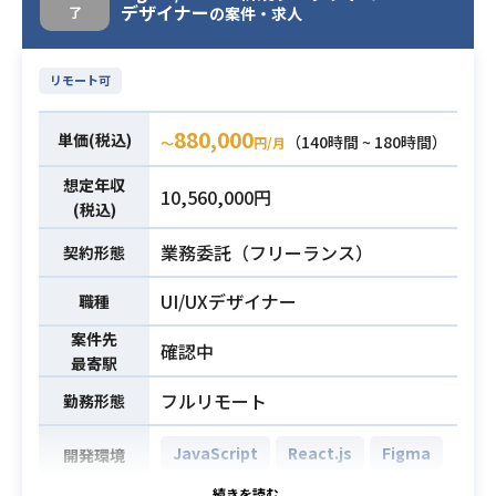
デザイナー
了
【仕事内容】
の案件・求人
における運用実務経験3年以上（収益
業務内容
下記の業務を担っていただく想定で
化・商品設計の経験を含む）
必須スキル
す。
・プロジェクトまたは特定領域にお
リモート可
・既存のWEB採用サービスのアプリ
けるリーダー経験1年以上
化に伴うUI/UXデザイン業務
・市場で一定の評価を受けたタイト
880,000
単価(税込)
（140時間 ~ 180時間）
〜
円/月
・ターゲットとなる大学生向け就職
ルへの参画経験1年以上
サポートサービスの使いやすく洗練
想定年収
・オフィスソフト（Excel、PowerP
10,560,000円
された画面デザインの構築
(税込)
oint、Googleスプレッドシート等）
※詳細は面談時にお伝えします。
を用いた基本的な操作スキル
業務委託（フリーランス）
契約形態
・ネイティブアプリのデザイン経験
UI/UXデザイナー
職種
（1年以上）
必須スキル
・Figmaを用いたUI/UXデザインの実
案件先
確認中
最寄駅
務経験（3年以上）
フルリモート
勤務形態
JavaScript
React.js
Figma
開発環境