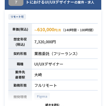
トにおけるUI/UXデザイナー
了
プの作成、
の案件・求人
デザインガイドラインに沿ったレビ
ューや開発チームへの接続など、デ
リモート可
ザイン設計に関わる業務全般を推進
していただきます。
610,000
単価(税込)
（140時間 ~ 180時間）
〜
円/月
下記の業務を担っていただく想定で
す。
想定年収
7,320,000円
【業務内容】
業務内容
(税込)
・課題の抽出、打ち手の検討、WFや
業務委託（フリーランス）
契約形態
カスタマージャーニーマップの作成
・プラン整理、現状診断、課題解決
UI/UXデザイナー
職種
案、ゴール、結果指標などの設計と
案件先
ドキュメント化
大崎
最寄駅
・ステークホルダーへのプレゼン、
フルリモート
承認リード、決定プロセスの推進
勤務形態
・UIデザイナーが作成した画面デザ
Figma
開発環境
インのレビューおよびUIデザイン設
計