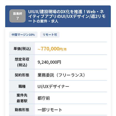
UIUX/建設現場のDX化を推進！Web・ネ
・toB向けWebアプリケーションのU
募集終
イティブアプリのUI/UXデザイン/週2リモ
I/UXデザイン実務経験5年以上
了
ート
の案件・求人
・エンジニアと共にプロダクトのリ
必須スキル
リース＆改善を回したご経験
中間マージン10%
リモート可
・FigmaなどUIデザインツールの使
用経験
770,000
単価(税込)
〜
円/月
想定年収
9,240,000円
(税込)
業務委託（フリーランス）
契約形態
UI/UXデザイナー
職種
案件先
都庁前
最寄駅
一部リモート
勤務形態