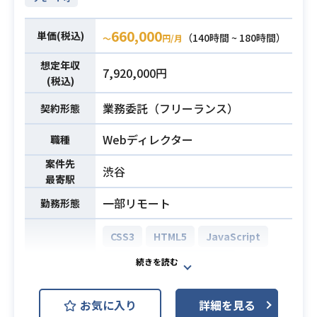
ブランドサイトのWebデザイン、店
タをもとにした仮説検証および改善
頭POP等のグラフィックデザイン、
を行っていただきます。
660,000
単価(税込)
（140時間 ~ 180時間）
〜
円/月
動画制作など幅広く携わっていただ
・LP、オンボーディング、継続利用
きます。
体験の改善を行っていただきます。
想定年収
7,920,000円
【仕事内容】
(税込)
・デザインシステム、コンポーネン
下記の業務を担っていただく想定で
ト設計、およびUI品質向上に向けた
業務委託（フリーランス）
契約形態
す。
業務内容
業務を行っていただきます。
・顧客接点マーケティング領域にお
※詳細は面談時にお伝えします。
Webディレクター
職種
けるLINEのUI/UXデザイン（応募U
案件先
I、LINE配信画像）
・Webサービス、アプリ、SaaS等で
渋谷
最寄駅
・SNS向けのキャンペーン訴求デザ
のUI/UXデザイン経験
イン（キービジュアル、LP、バナ
・0→1フェーズまたはそれに準ずる
一部リモート
勤務形態
ー）
環境でのUI/UX設計およびプロトタイ
・ブランドマーケティング領域にお
ピング経験
CSS3
HTML5
JavaScript
けるスマートフォンおよびPC向けの
・Figmaを用いたUIデザインおよび
必須スキル
Git
Adobe Illustrator
開発環境
ブランドサイトWebデザイン
プロトタイピング経験
Adobe Photoshop
Figma
・広告、販促、店頭POP、パッケー
・ユーザー課題を起点とした情報設
お気に入り
詳細を見る
ジなどのグラフィックデザイン
計、体験設計、画面設計の経験