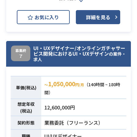
toB向けの経理・会計クラウドサー
・デザインガイドラインの設計・運
ビス開発チームにおいて、複数の開
用および開発チームへのデザイン接
お気に入り
詳細を見る
発チームに横断的に参画し、
続
請求書処理領域を中心としたSaaSプ
※詳細は面談時にお伝えします。
ロダクトの新規企画や機能開発にお
・Figmaを使用してのUIデザイン制
けるUI設計、
UI・UXデザイナー/オンラインガチャサー
作経験（5年以上）
および要求定義の支援を担当してい
募集終
ビス開発におけるUI・UXデザイン
の案件・
・プロダクトの開発チームへの在籍
ただきます。
了
求人
経験（5年以上）
【下記の業務を担っていただく想定
・ビジネスサイドとの折衝スキルと
です。】
必須スキル
課題整理の経験
・依頼者からのデザイン要件ヒアリ
1,050,000
（140時間 ~ 180時
〜
円/月
・デザインガイドラインに沿ったレ
ング、およびデザイン要件定義の策
単価(税込)
間）
ビューの経験
定
業務内容
・toBサービスのUIUXデザインの経
・製品要求仕様書（PRD）をもとに
想定年収
12,600,000円
験
した情報設計、機能仕様の検討、UI
(税込)
設計
業務委託（フリーランス）
契約形態
・ユーザーの業務要求やシステムの
制約、エンジニアの実装負荷を考慮
UI/UXデザイナー
職種