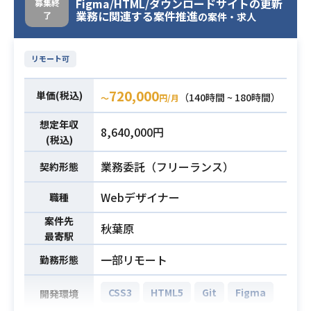
ラワークなど幅広いモーションの制
Figma/HTML/ダウンロードサイトの更新
募集終
業務に関連する案件推進
了
作
の案件・求人
・リーダー、ディレクターと連携し
量産にまつわる業務へコミット
リモート可
・3Dモーション制作およびディレク
業務内容
ション
720,000
単価(税込)
（140時間 ~ 180時間）
〜
円/月
・フェイシャル、アクション、カメ
ラワークなど幅広いモーションの制
想定年収
8,640,000円
作
(税込)
・3Dディレクターと連携し、モーシ
業務委託（フリーランス）
契約形態
ョン業務全般の品質管理・ワークフ
ロー設計の対応
Webデザイナー
職種
・パートナー会社（外部制作会社）
案件先
へのディレクション・クオリティ管
秋葉原
最寄駅
理
一部リモート
勤務形態
・Maya を使用したアニメーション
制作の実務経験3年以上
CSS3
HTML5
Git
Figma
開発環境
・セルルックタイトルでの制作経験
必須スキル