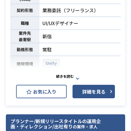
・キャラクターやスキルなどのパラ
品質管理を行いプロジェクトの推進
メータバランス設計および調整の経
業務委託（フリーランス）
契約形態
・Webサイトのアクセスログなどを
験
分析し、改善提案
・ディレクターやリードプランナー
UI/UXデザイナー
職種
・その他（資料作成、議事録作成、
として、自ら課題を特定し能動的に
マニュアル作成など）
案件先
新宿
業務を推進できる能力
最寄駅
・開発ディレクション経験
常駐
勤務形態
・SEO周りの知見がある方
・Webの基礎知識（サーバー、ブラ
Unity
開発環境
ウザ等）
・HTML,CSS,JavaScriptの基本的な
某ゲーム企業において、UI設計、UI
知識
データ作成を主に担当いただく想定
・Excel/Googleスプレッドシートで
お気に入り
詳細を見る
です。
業務内容
の関数活用
必須スキル
※詳細は面談時にお伝えいたしま
・データ分析の基本的な知識
す。
・Word/Googleドキュメントでの資
料作成
・UIのレイアウト経験
プランナー/新規リリースタイトルの運用企
・PowerPoint/Googleスライドでの
画・ディレクション/出社有り
の案件・求人
・UI作成に伴う2Dグラフィックの制