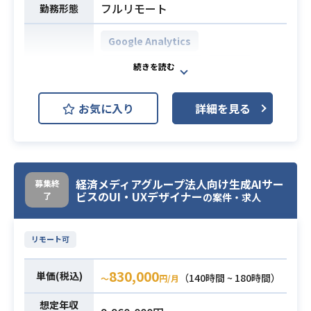
・デザインイメージの相互認識を形
フルリモート
勤務形態
成するためのワイヤーフレーム作成
・ブランドのガイドラインに準拠し
Google Analytics
たオンライン/オフライン双方のビジ
Adobe Photoshop
Figma
開発環境
ュアル制作
Adobe XD
・HTMLやCSS、JavaScript等を用い
お気に入り
詳細を見る
たWebサイトのコーディング対応
マーケティング部門にてメルマガやL
・設定されたシナリオに基づく動画
Pの制作ディレクションおよび進行管
の編集対応
理を担当いただきます。
※ご経験やスキルに応じて、初期段
情報アーキテクチャ設計、ワイヤー
階の情報設計から裁量を持ってお任
経済メディアグループ法人向け生成AIサー
募集終
フレーム作成、運用・品質の改善に
ビスのUI・UXデザイナー
せいたします。
了
の案件・求人
加え、
※詳細は面談時にお伝えします。
リリース後の効果検証・データ分析
リモート可
・Web広告やランディングページ、
に基づいた次なる改善施策の検討ま
バナーをはじめとするデジタル領域
でを一貫して担当していただきま
830,000
単価(税込)
（140時間 ~ 180時間）
の制作実務経験（3年以上）
〜
円/月
す。
・Adobe Illustrator、Photoshop、
【仕事内容】
想定年収
業務内容