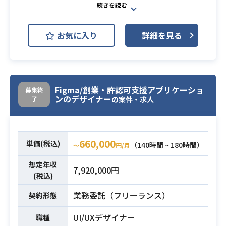
・手付けアニメーション制作の豊富
DLsiteの更新業務に関わるUIデザイ
な実務経験
ンおよびコーディングを中心に、案
お気に入り
詳細を見る
件全体の推進を担っていただきま
す。
UIデザインやHTML/CSSによる実
業務内容
装、Gitによるバージョン管理を行い
ながら、エンジニアやデザイナーな
Figma/創業・許認可支援アプリケーショ
募集終
ンのデザイナー
了
ど異なる職種のメンバーと連携し、
の案件・求人
円滑な進行を支援します。
・figmaを用いたUIデザイン
660,000
単価(税込)
（140時間 ~ 180時間）
〜
円/月
・HTML/CSSスキル
・gitを使ったバージョン管理
想定年収
7,920,000円
・簡単なphpテンプレートエンジン
(税込)
の修正
業務委託（フリーランス）
契約形態
・異業種間でコミュニケーションを
取り、円滑に案件を処理できる
必須スキル
UI/UXデザイナー
職種
・基礎的なユーザビリティの知識