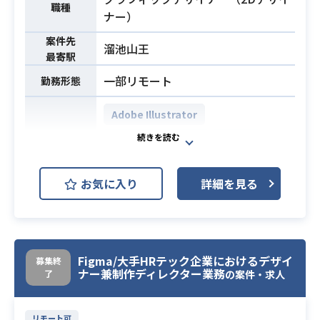
職種
クト（0→1フェーズ）のUI/UXデザイ
ナー）
ンに携わっていただきます。
案件先
・UX設計、情報設計、UIデザイン、
溜池山王
最寄駅
およびプロトタイピングを担当して
業務内容
一部リモート
いただきます。
勤務形態
・ユーザー課題、事業課題、マーケ
Adobe Illustrator
ット仮説を踏まえた体験設計を行っ
ていただきます。
Adobe Photoshop
Figma
開発環境
・Figmaを用いたワイヤーフレー
Adobe XD
ム、UIデザイン、およびプロトタイ
お気に入り
詳細を見る
プ作成を行っていただきます。
大手飲料メーカーグループ向けのプ
・v0、Lovable、Claude Code、Cur
ロジェクトにおいて、
sor等のAIツールを活用したプロトタ
クライアントと伴走しながら企画立
イピングを行っていただきます。
案からデザイン制作まで一貫して担
・PdM、エンジニア、事業責任者、
Figma/大手HRテック企業におけるデザイ
募集終
当していただきます。
ナー兼制作ディレクター業務
了
の案件・求人
マーケティングメンバーとの連携業
顧客接点マーケティング領域におけ
務を行っていただきます。
るLINEやSNSのデザインをはじめ、
・ユーザーインタビューや定量デー
リモート可