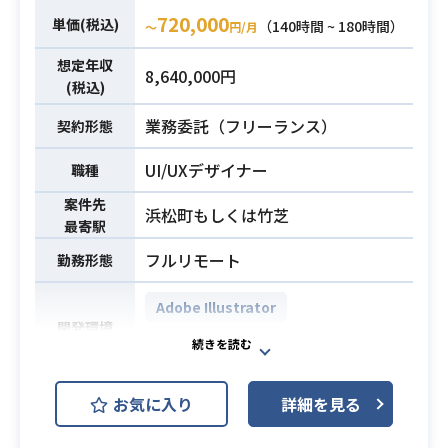
プロダクト体験に関わるデザイン業
グ全般に関する知識
720,000
単価(税込)
務全般を担当していただきます。
（140時間 ~ 180時間）
〜
円/月
・システムの制約を理解し、エンジ
※詳細は面談時にお伝えいたしま
ニアが実装しやすい構成を考慮して
想定年収
8,640,000円
す。
画面設計ができるスキル
(税込)
・デザイン領域における、基本的な
・WebまたはモバイルアプリのUI/U
業務委託（フリーランス）
契約形態
アクセシビリティ（JIS X 8341-3、W
Xデザイン実務経験（3年以上）
CAG等）への対応経験
UI/UXデザイナー
・Figmaを用いたデザインワークフ
職種
ローの実務経験（2年以上）
案件先
浜松町もしくは竹芝
・Adobe Illustratorの基本操作スキ
最寄駅
必須スキル
ル
フルリモート
勤務形態
・プロダクト開発チーム（エンジニ
ア、PdM）との協働経験
Adobe Illustrator
・ユーザーリサーチに基づくデザイ
開発環境
Adobe Photoshop
Figma
ン改善の主導経験
大手転職メディアのプロダクトにお
お気に入り
詳細を見る
けるUI/UXデザイン全般をご担当いた
だきます。