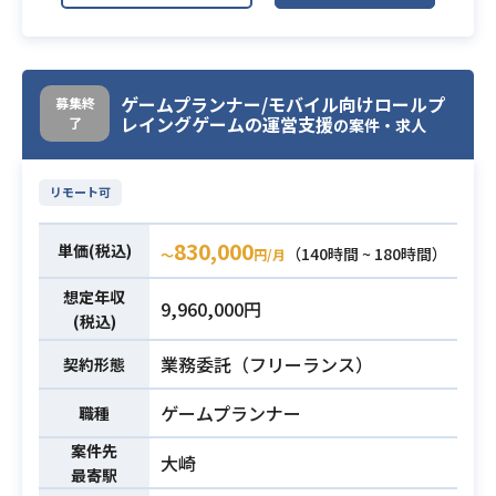
め、基本的には出社にて業務にあた
っていただく想定でおります。
【業務内容】
・スマートフォンゲームの企画・開
ゲームプランナー/モバイル向けロールプ
募集終
レイングゲームの運営支援
了
の案件・求人
発ディレクション
業務内容
・新機能の開発および既存機能の改
修
リモート可
・UIやシステム設計を含めた仕様書
および資料の作成
830,000
単価(税込)
（140時間 ~ 180時間）
〜
円/月
・関係各所への仕様説明、質問への
対応
想定年収
9,960,000円
(税込)
・開発スケジュールの管理
・マスタデータの作成
業務委託（フリーランス）
契約形態
・ブラッシュアップ、デバッグ
ゲームプランナー
職種
・スマートフォンゲームの開発経験
案件先
3年以上
大崎
最寄駅
・要件定義書をもとに仕様書を作成