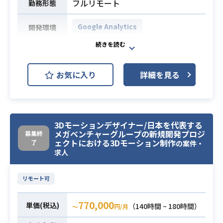
フルリモート
勤務形態
Google Analytics
開発環境
下記の業務を主に担当いただきま
す。
お気に入り
詳細を見る
・健康アプリのUXディレクション
・要件定義／WF作成
・デザイン／開発の進行管理・品質
業務内容
管理
3Dモーションデザイナー/日本を代表する
・社内外ステークホルダーとの調整
メガベンチャーグループの新規開発プロジ
募集終
※詳細は面談時にお伝えいたしま
ェクトにおける3Dモーション制作
了
の案件・
す。
求人
・WF作成経験
リモート可
・Web／アプリ制作経験3年以上
・要件定義経験
必須スキル
770,000
単価(税込)
（140時間 ~ 180時間）
〜
円/月
・デザイナー／エンジニアとの連携
経験