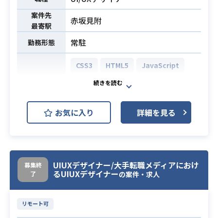
した画面設計
案件先
・ユーザビリティを考慮した設計方
赤坂見附
最寄駅
針の策定、および形成的評価による
検証
常駐
勤務形態
・フロントエンドエンジニアとの各
CSS3
HTML5
JavaScript
種連携、調整、およびデザイン制作
工数の見積もり
React.js
Vue.js
GitHub
※詳細は面談時にお伝えします。
Google Analytics
開発環境
お気に入り
・B2B業務システムにおける要件定
詳細を見る
Adobe Illustrator
Slack
義の実務経験（1年以上）
Figma
Flutter
・B2B業務システムにおけるUI設計
の実務経験（2年以上）
オンラインガチャサービス開発にお
・Figmaを用いたデザイン制作の実
UIUXデザイナー/大手転職メディアにおけ
募集終
いて、ユーザーリサーチからUI/UXデ
務経験（3年以上）
るUIUXデザイナー
了
の案件・求人
ザイン、
・フロントエンドエンジニアとの実
プロトタイピング、デザインシステ
務における強固な連携・調整経験
必須スキル
リモート可
ムの構築・運用にいたるまで、
業務内容
・初歩レベル以上のエンジニアリン