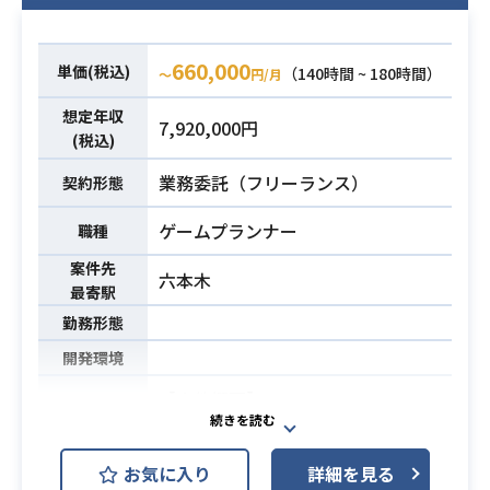
資料作成
作経験
必須スキル
・タスク管理、スケジュール管理
（イラスト・アイコン等も含む）
・議事録、アジェンダ作成
・Unity(UGUI)等での実装業務の経験
660,000
単価(税込)
（140時間 ~ 180時間）
〜
円/月
想定年収
7,920,000円
(税込)
業務委託（フリーランス）
契約形態
ゲームプランナー
職種
案件先
六本木
最寄駅
勤務形態
開発環境
【案件概要】
プランナーとして、下記業務内容に
携わっていただきます。
お気に入り
詳細を見る
リリースしたばかりのタイトルのた