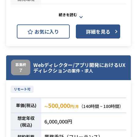
開発中のコンシューマー向けタイト
ルにおいて、インゲームプランナー
としてエネミーAIの設計やモーショ
お気に入り
詳細を見る
ン改修、レベルデザイン業務を担当
します。UE（Unreal Engine）を駆使
し、ボスバトルの設計やギミックの
仕様作成など、ゲームの核心部分の
クオリティ向上を担うポジションで
Webディレクター/アプリ開発におけるUX
募集終
ディレクション
了
の案件・求人
す。
業務内容
【仕事内容】
下記の業務を担っていただく想定で
リモート可
す。
・エネミー（ボス含む）のAI設計
500,000
単価(税込)
（140時間 ~ 180時間）
〜
円/月
・エネミーのモーション改修
・エネミーのモーション、ギミック
想定年収
6,000,000円
(税込)
の仕様作成
・インゲームのレベルデザイン業務
業務委託（フリーランス）
契約形態