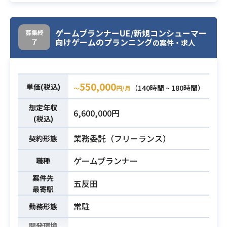
機能開発を担当するPdMやエンジニ
業務内容
アと連携し、デザイン依頼書に基づ
ゲームプランナーUE/新規コンシューマー
募集終
いたUIデザインの作成をお任せしま
向けゲームのプランニング
了
の案件・求人
す。
WebアプリでのUI/UXデザインの実
務経験3年以上
550,000
単価(税込)
（140時間 ~ 180時間）
〜
円/月
必須スキル
Figma / Adobe Illustrator / Adobe P
想定年収
hotoshop の使用経験3年以上
6,600,000円
(税込)
業務委託（フリーランス）
契約形態
ゲームプランナー
職種
案件先
五反田
最寄駅
常駐
勤務形態
開発環境