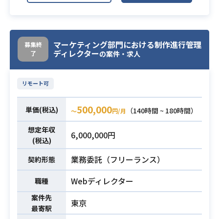
戦略や状況に応じて、オンラインお
・各種動画制作業務
・PdM、エンジニア、Bizメンバーと
よびオフラインの
※詳細は面談時にお伝えします。
の協働経験
各種クリエイティブ制作や進行管理
・Adobe Illustratorを用いたデザイ
を幅広くご担当いただきます。
マーケティング部門における制作進行管理
募集終
ンの実務経験
関係者との要件定義や、ガイドライ
ディレクター
了
の案件・求人
・Adobe Photoshopを用いたデザイ
ンに沿ったデザイン構築、コーディ
ンの実務経験
ング、動画編集など、
必須スキル
リモート可
・広告やPOPなど販促物におけるグ
ご経験に合わせて情報設計からトー
ラフィックデザインの経験
タルに携わっていただけるポジショ
500,000
単価(税込)
（140時間 ~ 180時間）
・Webページにおけるデザイン制作
〜
円/月
ンです。
の経験
【仕事内容】
想定年収
6,000,000円
下記の業務を担っていただく想定で
(税込)
す。
業務委託（フリーランス）
契約形態
・マーケティング担当者をはじめと
する関係各所との要件定義および円
Webディレクター
職種
滑なコミュニケーション
業務内容
案件先
・制作スケジュールに沿った案件の
東京
最寄駅
進行管理