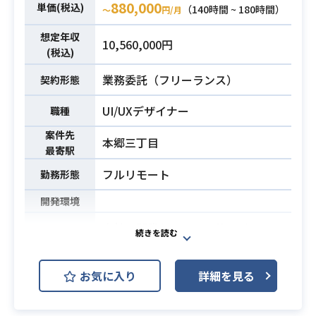
880,000
単価(税込)
（140時間 ~ 180時間）
〜
円/月
ロダクトのデザインに携わっていた
だきます。
想定年収
10,560,000円
(税込)
・Figmaを使用したアプリケーショ
業務委託（フリーランス）
契約形態
ンデザイン
・要件定義書からワイヤーフレー
必須スキル
UI/UXデザイナー
職種
ム、画面遷移図、デザインを作成で
きる方
案件先
本郷三丁目
最寄駅
フルリモート
勤務形態
開発環境
自社で開発しているAIサービスのUI/
UXデザイン業務を行っていただきま
す。
業務内容
お気に入り
詳細を見る
既存機能のデザインに加え、開発を
進める新規プロダクトのデザイン業
務も行っていただきます。