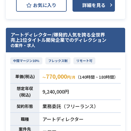
お気に入り
詳細を見る
ゲーム開発において、生成AIを用い
た業務効率化や、
業務内容
新規コンテンツ制作・プロデュース
をお願いします。
アートディレクター/爆発的人気を誇る全世界
売上1位タイトル開発企業でのディレクション
の案件・求人
・Photoshopを用いたキャラクター
イラストの制作経験
・ゲーム開発現場でのアートディレ
中間マージン10%
フレックス制
リモート可
クション経験が2年以上
必須スキル
770,000
・stable diffusionを用いた画像生成
単価(税込)
（140時間 ~ 180時間）
〜
円/月
の経験
想定年収
※ご用意ある方は、生成AIのポート
9,240,000円
(税込)
フォリオの提出をお願いします。
業務委託（フリーランス）
契約形態
アートディレクター
職種
案件先