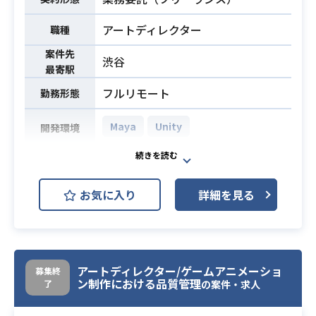
ページのデザイン制作
心がある
- デザインガイドライン制作
アートディレクター
職種
-CPNページデザイン
案件先
-サービスサイトデザイン
渋谷
最寄駅
-リアルイベント（ブース・パネル・
グッズ）
フルリモート
勤務形態
-デザインシステムの構築
Maya
Unity
色々業務はありますが、面談時にお
開発環境
話しさせていただき、経験値次第で
現在、新規サービスの検討・開発を
担当エリアを決めさせていただきま
行っており、3Dモデラ―ならびにア
す！
お気に入り
詳細を見る
ートディレクション業務を担当いた
・WEBとDTPの両方の経験がある方
だける方を募集しております。
・3年以上のアートディレクターとし
3Dモデラ―ならびにアートディレク
ての関連実務経験（ポートフォリオ
ション業務を担当いただき、
のご提出必須）
サービスリリースに向けてα版・β版
アートディレクター/ゲームアニメーショ
募集終
・AdobeCCやFigmaなどのデザイン
ン制作における品質管理
了
開発をリードしていただきたい期待
の案件・求人
ツールの利用経験
がございます。