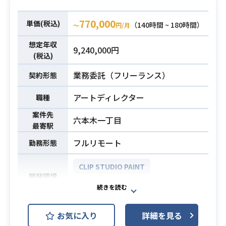
ル制作経験3年以上ある方
・人体構造を正しく理解し造形をす
770,000
単価(税込)
（140時間 ~ 180時間）
ることができる方
〜
円/月
・デザイン画から立体化をイメージ
想定年収
9,240,000円
し、不足分を補完できる方
必須スキル
(税込)
・Maya、Unityについて深く習熟し
業務委託（フリーランス）
契約形態
ている方
・Git、Slack、GoogleDiveを学べば
アートディレクター
職種
扱うことができる方
・制作物の品質管理経験がある方
案件先
六本木一丁目
最寄駅
フルリモート
勤務形態
CLIP STUDIO PAINT
開発環境
Adobe Photoshop
国内最大規模のライブチャットサー
お気に入り
詳細を見る
ビスのバーチャルフロア開発におい