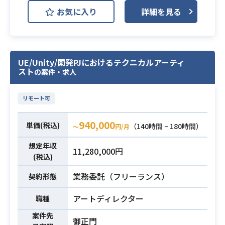
パイプラインの設計・実装や、
お気に入り
詳細を見る
アーティストを支援するツール開
発・技術検証を担当していただきま
す。
Mayaを中心としたDCCツールからゲ
UE/Unity/開発PJにおけるテクニカルアーティ
ームランタイム間のパイプライン構
スト
の案件・求人
築や、
Pythonを用いたスクリプト開発等を
リモート可
通じて、
チーム全体の開発効率と表現力の向
940,000
単価(税込)
上を支える役割を担っていただきま
（140時間 ~ 180時間）
〜
円/月
す。
想定年収
11,280,000円
【仕事内容】
(税込)
業務内容
下記の業務を担っていただく想定で
業務委託（フリーランス）
す。
契約形態
・DCCツール（主にMaya）〜ゲーム
アートディレクター
職種
ランタイム間のアセットパイプライ
ン構築および整備
案件先
御正門