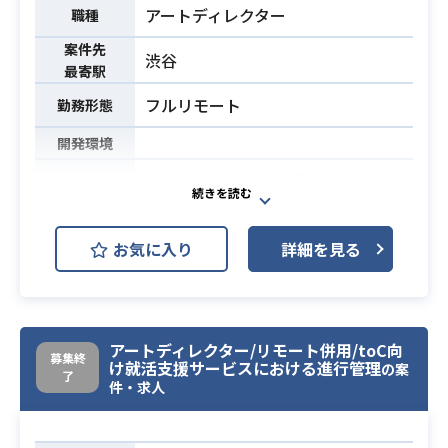
のディレクション
アートディレクター
職種
└コンテンツ・ユーザーインサイト
案件先
の分析
渋谷
最寄駅
└ラフの制作
フルリモート
勤務形態
└ターゲット・メッセージ・検証要
素などの整理
開発環境
└簡単な素案の作成
ITやデジタル技術を活⽤し、店舗や
・社内クリエイターとのコミュニケ
企業の販促活動を幅広く⽀援してい
ーション
る企業の
└ブリーフィング
お気に入り
詳細を見る
インハウス制作部⾨において、アー
└FIXまでのハンドリング
トディレクター（AD）としてクリエ
・数字をもとにしたクリエイティブ
業務内容
イティブ制作全般のクオリティ向上
改善提案
とディレクション業
└ABテストやその他グラフィックの
アートディレクター/リモート併用/toC向
務を担当していただきます。
広告成果のレポーティングなど
募集終
け就活支援サービスにおける進行管理
の案
了
主な業務内容は以下の通りです。
・新規クリエイティブ技術やデジタ
件・求人
‧制作依頼の差配‧管理
ルトレンドのリサーチ
社内外から寄せられる制作依頼を適
②アートディレクター