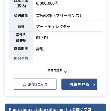
想定年収
6,000,000円
・目指すグラフィクス表現の設計お
(税込)
よび実装
業務委託（フリーランス）
・シェーダー開発、VFXシステムの
契約形態
構築
アートディレクター
職種
・マテリアル制作ルールおよびフロ
ーの策定
案件先
御正門
・レンダリングパイプラインの構
最寄駅
築、最適化
常駐
勤務形態
・描画負荷の計測とチューニング
開発環境
・最新技術の調査、検証、実装
※詳細は面談時にお伝えします。
新規モバイル向けアクションゲーム
開発において、アート進行管理業務
・DCCツールを使用したシェーダー/
をお任せいたします。
マテリアル制作経験
お気に入り
詳細を見る
アート制作全体のスケジュールやタ
・Unreal Engineにおけるグラフまた
スクの管理、進捗確認をはじめ、
はHLSLを用いたシェーダー開発経験
必須スキル
社内外のクリエイター窓口対応、制
・Unreal Engine、Unity、または内
作フローの改善、各ディレクターやP
製エンジンを用いたゲーム開発の実
Photoshop / stable diffusion / toC向けプロ
Mとの連携など、