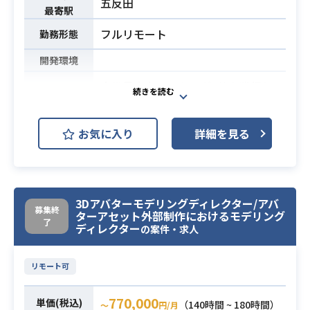
五反田
最寄駅
フルリモート
勤務形態
開発環境
全世界売上ランキング1位を獲得し、
世界が注目する企業にて
既存・新規タイトル開発プロジェク
お気に入り
詳細を見る
ト等いづれかにおいて、
ゲーム全体のクオリティコントロー
ルを行うチームリーダーとして、世
界観・コンセプト作り、キャラクタ
3Dアバターモデリングディレクター/アバ
ー、背景構想など表現部分のディレ
募集終
ターアセット外部制作におけるモデリング
了
クション及び案件の制作管理に関わ
ディレクター
の案件・求人
っていただきます。
リモート勤務が可能ですが、お願い
リモート可
する業務内容により出社も発生する
想定です。
770,000
単価(税込)
（140時間 ~ 180時間）
〜
円/月