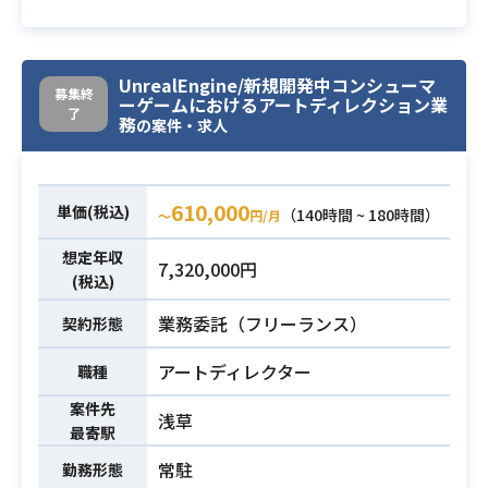
[主な業務内容]
・キャラクターイラスト、スチルイ
業務内容
ラスト、衣装デザインの案出し
UnrealEngine/新規開発中コンシューマ
・上記イラスト指示書作成
募集終
ーゲームにおけるアートディレクション業
了
・発注先外注会社などの窓口、管理
務
の案件・求人
・納品物の内容確認、FB対応
・3Dモデルの内容確認（可能であれ
ば）
610,000
単価(税込)
（140時間 ~ 180時間）
〜
円/月
・美少女コンテンツの発注指示書制
想定年収
7,320,000円
作経験
(税込)
・コンテンツに沿ったテーマ決めや
必須スキル
業務委託（フリーランス）
契約形態
案出しができる方
・発注管理、窓口担当経験
アートディレクター
職種
・納品物の調整スキル
案件先
浅草
最寄駅
常駐
勤務形態