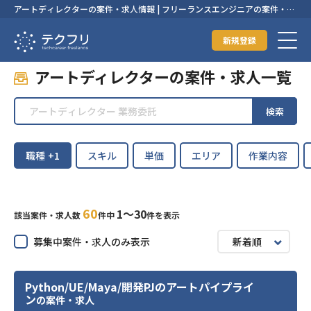
アートディレクターの案件・求人情報 | フリーランスエンジニアの案件・求
人なら【テクフリ】
新規登録
アートディレクターの案件・求人一覧
検索
職種
+1
スキル
単価
エリア
作業内容
60
1〜30
該当案件・求人数
件中
件を表示
募集中案件・求人のみ表示
新着順
Python/UE/Maya/開発PJのアートパイプライ
ン
の案件・求人