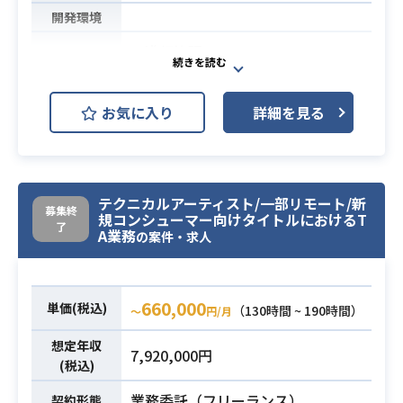
開発環境
・進行管理
・外注管理
・他部署との連携
業務内容
お気に入り
詳細を見る
・そのほかディレクター業務
※詳細は面談時にお伝えいたしま
す。
テクニカルアーティスト/一部リモート/新
・ゲームのアートディレクター経験
募集終
規コンシューマー向けタイトルにおけるT
（2年以上）
了
A業務
の案件・求人
必須スキル
・制作の進行管理経験
・外注コントロールの経験
660,000
単価(税込)
（130時間 ~ 190時間）
〜
円/月
想定年収
7,920,000円
(税込)
業務委託（フリーランス）
契約形態