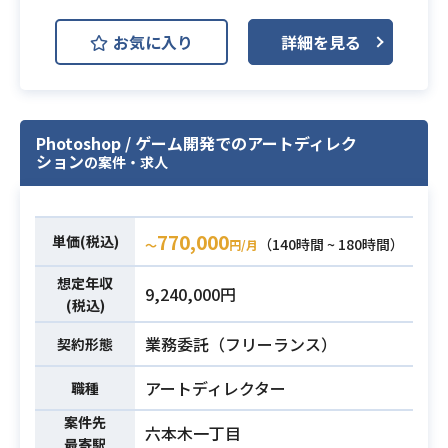
※詳細は面談時にお伝えします。
ゲーム開発において、生成AIを用い
お気に入り
詳細を見る
・ゲームグラフィックにおけるディ
た業務効率化や、
レクション経験
業務内容
新規コンテンツ制作・プロデュース
・CGチーム全体における進行管理お
をお願いします。
よびクオリティ管理の経験
必須スキル
Photoshop / ゲーム開発でのアートディレク
・ExcelやGoogleスプレッドシート
・ポートフォリオの提出
ション
の案件・求人
などのツールを用いた管理実務経験
・アダルトコンテンツに抵抗のない
・背景セクションにおけるディレク
方
ション経験
・stable diffusionなどの画像生成AI
770,000
単価(税込)
（140時間 ~ 180時間）
〜
円/月
ツールを用いた画像生成の経験 ※ご
用意ある方は、生成AIのポートフォ
想定年収
必須スキル
9,240,000円
リオの提出をお願いします。
(税込)
・ゲーム開発案件におけるアートデ
業務委託（フリーランス）
契約形態
ィレクターとしての実務経験2年以上
・Photoshopなどのデザインツール
アートディレクター
職種
を用いたキャラクターイラストの制
案件先
作経験
六本木一丁目
最寄駅