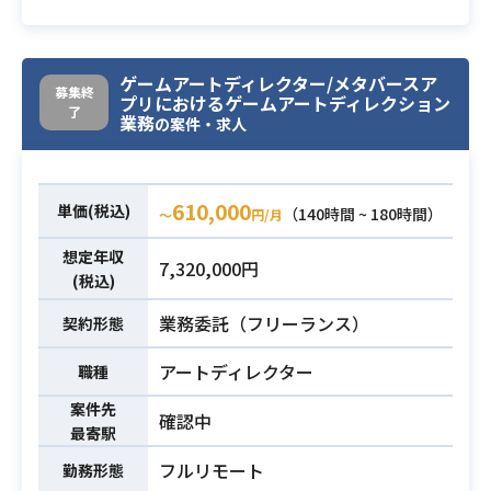
・Unityを用いたゲーム開発経験
リティの品質管理を行っていただき
業務内容
ます。
※詳細は面談時にお伝えいたしま
ゲームアートディレクター/メタバースア
募集終
す。
プリにおけるゲームアートディレクション
了
業務
の案件・求人
・ゲーム内スチル画像（キャライラ
スト）のアートディレクション経験
（大ラフ～仕上げまで）
610,000
単価(税込)
（140時間 ~ 180時間）
〜
円/月
・IPタイトルのスチル画像（キャラ
イラスト）制作経験
想定年収
7,320,000円
(税込)
・グラフィック制作ツール(Photosh
opなど)の実用経験
必須スキル
業務委託（フリーランス）
契約形態
・アニメーション制作ツール(Live2D
など)の制作フローを把握できる程度
アートディレクター
職種
の使用経験
案件先
・プロジェクトにおけるデザインリ
確認中
最寄駅
ーダー経験
フルリモート
勤務形態
・外部協力会社との窓口経験