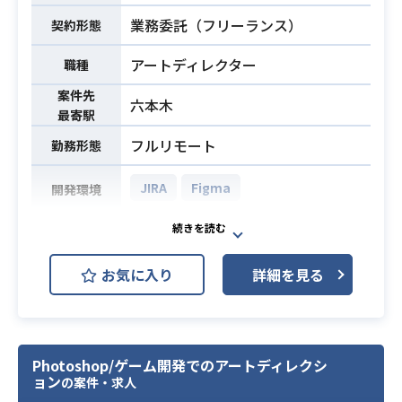
・アダルトコンテンツに抵抗のない
業務委託（フリーランス）
契約形態
方
アートディレクター
職種
案件先
六本木
最寄駅
フルリモート
勤務形態
JIRA
Figma
開発環境
大規模プラットフォームを運営する
企業にて、
業務内容
お気に入り
詳細を見る
プロダクト開発におけるUIデザイン
の制作をお願いします。
・ポートフォリオの提出
・アダルトコンテンツに抵抗のない
Photoshop/ゲーム開発でのアートディレクシ
ョン
の案件・求人
方