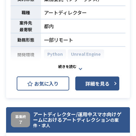
アートディレクター
職種
案件先
都内
最寄駅
一部リモート
勤務形態
Python
Unreal Engine
開発環境
Steam／PS5向けの運営型オンライ
ンオープンワールドアクションゲー
お気に入り
詳細を見る
ムタイトルの開発において
テクニカルアーティストとしてご参
画いただきます。
業務内容
【主な業務内容】
アートディレクター/運用中スマホ向けゲ
・コンシューマゲーム開発におけるC
募集終
ームにおけるアートディレクション
の案
G制作ワークフローの構築
了
件・求人
・シェーダー・マテリアルの作成