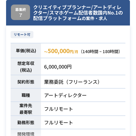
なアセットで、ユーザーに魅力的に
学ぶことができます。
クリエイティブプランナー/アートディレ
思ってもらえるように高いクオリテ
【開発環境】
募集終
クター/スマホゲーム配信者数国内No.1の
了
ィが求められており、日々切磋琢磨
・Unity/UE5
配信プラットフォーム
の案件・求人
しながら制作にあたっています。
・Substance Designer/Substance
今回はアバターアセット外部制作に
Painter
業務内容
リモート可
おける、モデリングディレクターを
・Houdini
募集します。
・Zbrush
500,000
単価(税込)
（140時間 ~ 180時間）
〜
円/月
・外注ディレクションとその進行管
・Blender/Maya
理
上記がよく使用されているツールで
想定年収
6,000,000円
・外部制作会社様の3Dモデリングの
す。
(税込)
ディレクション
業務委託（フリーランス）
契約形態
・クリエイティブディレクター/アー
・オリジナルゲームに使用するアセ
トディレクターとしての業務経験
ット制作のディレクション
アートディレクター
職種
（上記に類似する経験でも問題ござ
・衣装、アイテムなどのUnity上での
必須スキル
いません。）
案件先
セットアップ
フルリモート
最寄駅
・日本語でスムーズなコミュニケー
・DCCツール（Maya・3ds Max・Bl
ションを取れる方
フルリモート
勤務形態
enderなど）を利用しての実務経験1
開発環境
年以上