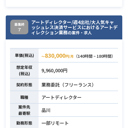
画制作のコンセプトを整理し、絵コ
・社内ミーティングでの広告成果共
アートディレクションを含むWeb・
業務内容
ンテを作成。制作チームへ共有しな
有・改善案の議論
紙・グッズの制作物対応、プロジェ
がら、ディレクション‧進⾏
・新規クリエイティブ技術やデジタ
クト進行管理などを担当していただ
アートディレクター/週4出社/大人気キャ
管理‧クオリティ管理を担当しま
ルトレンドの調査・情報収集
募集終
きます。
ッシュレス決済サービスにおけるアートデ
了
す。
ィレクション業務
の案件・求人
①クリエイティブプランナー
・Webデザイナーの経験5年以上
‧Adobe Premiere Proを実務で3年
・Slack等のチャットツールを用いた
・アートディレクション経験3年以上
以上使⽤
業務経験、およびリモートでの業務
（品質・進行・スケジュール管理な
830,000
単価(税込)
（140時間 ~ 180時間）
〜
円/月
‧Adobe Photoshop∕Adobe Illustr
経験
ど）
必須スキル
atorを実務で3年以上使⽤
・デジタル領域における広告クリエ
・紙媒体（ポスター・チラシ等）の
想定年収
9,960,000円
‧雑誌もしくはWEB媒体のAD経験が
イティブ企画立案・制作ディレクシ
(税込)
デザイン経験
2年以上の⽅
ョン経験（2年以上）
・Web媒体（バナー・LP等）のデザ
業務委託（フリーランス）
契約形態
必須スキル
・toCサービスの広告クリエイティブ
イン経験
関連の制作ディレクション経験
・グッズ制作（ノベルティ等）のデ
アートディレクター
職種
・Google Workspaceを利用したレ
ザイン経験
案件先
ポーティングの実務経験
・Photoshop、Illustrator、Figma
品川
最寄駅
・課題解決を重視した企画を資料化
の使用経験
一部リモート
し、提案した実務経験
勤務形態
・プランナー・マーケター等と協業