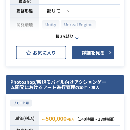
・社内およびプロジェクト全体の作
最寄駅
業効率を高める開発環境の改善、最
一部リモート
勤務形態
適化
・Mayaを中心としたDCCツール向け
Unity
Unreal Engine
開発環境
スクリプト、プラグインの開発およ
び運用
ゲームエンジン上でのグラフィクス
・新技術の検証や導入にともなう開
表現の追求を担う、
発フローの改善、自動化推進
お気に入り
詳細を見る
描画領域に特化したテクニカルアー
※詳細は面談時にお伝えします。
ティストを募集いたします。
高品質なビジュアル表現を実現する
・Unreal Engineを使用した開発の実
ために、
務経験
Photoshop/新規モバイル向けアクションゲー
シェーダーやレンダリングパイプラ
・Mayaを使用した制作の実務経験
ム開発におけるアート進行管理
の案件・求人
インの設計・実装・最適化を行い、
必須スキル
（1年以上）
作品全体の表現力を高めていただき
・Pythonによるツール、プラグイン
リモート可
ます。
開発の実務経験（3年以上）
【仕事内容】
500,000
単価(税込)
下記の業務を担っていただく想定で
（140時間 ~ 180時間）
〜
円/月
業務内容
す。