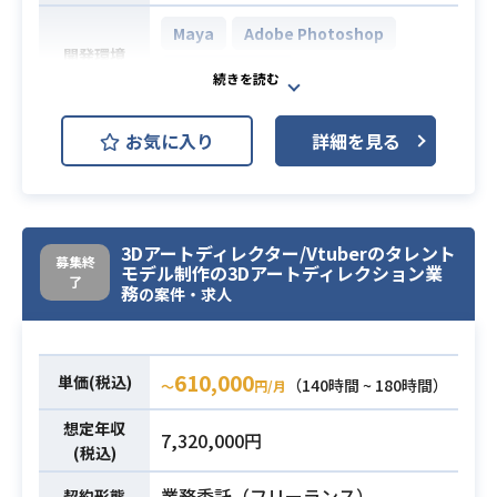
Maya
Adobe Photoshop
開発環境
Unreal Engine
■業務内容：
お気に入り
詳細を見る
現在新規開発中のコンシューマーゲ
ームにおいて、3Dアートディレクタ
ーとして以下業務をご担当いただき
ます。
3Dアートディレクター/Vtuberのタレント
募集終
[業務内容]
モデル制作の3Dアートディレクション業
了
務
・3Dキャラクター制作（トゥーン
の案件・求人
系）
・UnrealEngine等での各種作業
・キャラアセットデザイン、指示書
610,000
単価(税込)
（140時間 ~ 180時間）
〜
円/月
作成
業務内容
想定年収
・表現手法の研究、検証
7,320,000円
(税込)
・ライティング、ポスプロ、環境等
の設定/制作業務
業務委託（フリーランス）
契約形態