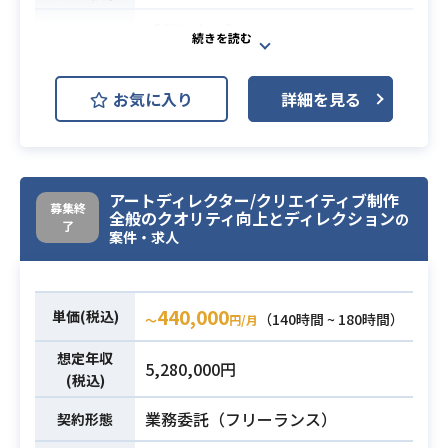
・外部制作会社の3D制作ディレクシ
必須スキル
【業務内容】
ョン（キャラクターモデル）1年以上
①クリエイティブプランナー
・セルルックキャラクターモデル・
デジタルマーケティングにおける広
お気に入り
詳細を見る
衣装の3D制作ディレクション経験
告クリエイティブの企画・設計から
ディレクション、改善提案まで一気
通貫で担当いただきます。
データ分析と柔軟な発想を掛け合わ
アートディレクター/クリエイティブ制作
せ、成果の出る施策を生み出し、サ
募集終
全般のクオリティ向上とディレクション
の
了
ービスの成長を加速させる役割で
案件・求人
す。
ユーザーインサイトに基づくコンセ
プト企画から、社内デザイナー・マ
440,000
単価(税込)
（140時間 ~ 180時間）
〜
円/月
ーケターとの協働による広告グラフ
ィックの制作ディレクション、さら
想定年収
5,280,000円
にトレンド調査や効果測定まで幅広
(税込)
く関わっていただきます。
業務委託（フリーランス）
契約形態
・社内での広告クリエイティブ制作