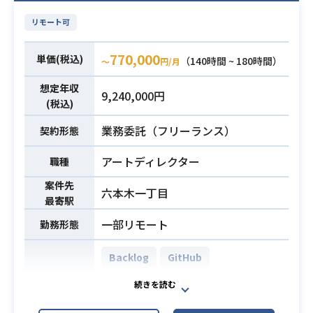
・WebプロダクトでのUIデザイン制
作経験3年以上
リモート可
・ブランドガイドラインの構築経験
必須スキル
・複数デザイン案件を並行して対応
770,000
単価(税込)
（140時間 ~ 180時間）
〜
円/月
した経験
想定年収
・社内外を横断した制作進行管理
9,240,000円
(税込)
・成果物クオリティの管理経験
・ロゴ / イラストの制作経験
業務委託（フリーランス）
契約形態
アートディレクター
職種
案件先
六本木一丁目
最寄駅
一部リモート
勤務形態
Backlog
GitHub
Adobe Photoshop
Redmine
開発環境
Unity