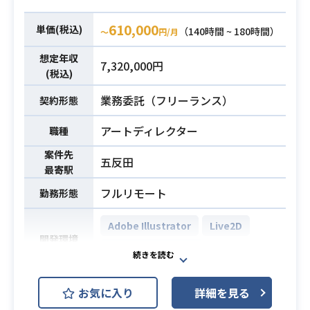
・デザインガイドラインの制作経験
[業務内容]
業務内容
必須スキル
・WEBサイトリニューアルのアート
・アートディレクター業務
610,000
単価(税込)
（140時間 ~ 180時間）
〜
円/月
ディレクションあるいは全デザイン
└デザイン制作業務ディレクション
の担当経験
└キャラクター/背景のアートディレ
想定年収
7,320,000円
・ビジネスマインドを理解した上
クション
(税込)
で、戦略的なデザインの提案ができ
・3Dモデリング業務
業務委託（フリーランス）
契約形態
るスキル
└アバター(デザイン、テクスチャ、
・高いコミュニケーション能力
リギング、アニメーション)
アートディレクター
職種
└背景およびプロップ(テクスチャ、
案件先
アニメーションなど)
五反田
最寄駅
・Maya, 3dsMax, Blenderなどを用
フルリモート
勤務形態
いた3Dモデリング経験5年以上
・ゲームのコンセプトやクリエイテ
Adobe Illustrator
Live2D
開発環境
ィブのディレクション経験
Adobe Photoshop
必須スキル
・キャラクターモデリング経験
・リギング、アニメーションなどの
ゲームアニメーションに関わるイラ
お気に入り
詳細を見る
経験
スト制作及びディレクション、クオ