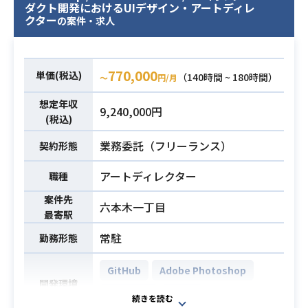
務経験
ダクト開発におけるUIデザイン・アートディレ
アート領域における進行・管理業務
クター
の案件・求人
全般を幅広く担っていただくポジシ
ョンです。
【仕事内容】
770,000
単価(税込)
（140時間 ~ 180時間）
〜
円/月
下記の業務を担っていただく想定で
業務内容
す。
想定年収
9,240,000円
・アート制作全体のスケジュール管
(税込)
理、タスク管理、および進捗確認
業務委託（フリーランス）
契約形態
・社内および社外クリエイターとの
窓口・調整対応
アートディレクター
職種
・アート制作フローの改善および効
案件先
率化の推進
六本木一丁目
最寄駅
・会議資料、進捗管理資料の作成
常駐
勤務形態
・プロジェクトにおける課題抽出お
よびリスク管理
GitHub
Adobe Photoshop
・ディレクター、PM、アートディレ
開発環境
クターとの密な連携・調整
Redmine
Unity