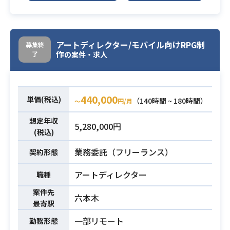
て、
キャラクターイラスト制作のイラス
ト/デザイン部分の監修、進行を行っ
アートディレクター/モバイル向けRPG制
募集終
ていただきます。
作
了
の案件・求人
【業務詳細】
業務内容
・外部イラストレーター/デザイナー
との連携・協議
440,000
・社内各部署との連携・協議
単価(税込)
（140時間 ~ 180時間）
〜
円/月
・完成までの進行管理
想定年収
・発注時の資料等作成
5,280,000円
(税込)
・クオリティチェック
※アダルトコンテンツ有り
業務委託（フリーランス）
契約形態
・基本的なデッサン力、色彩構成の
アートディレクター
職種
知識をお持ちの方
案件先
六本木
・Photoshop、ClipStudioなどのグ
最寄駅
ラフィックアプリケーションの基本
一部リモート
勤務形態
的な操作
必須スキル