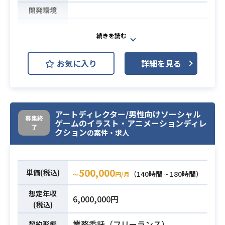
・キャラクターイラストのアートデ
開発環境
ィレクション経験
【業務内容】
・イラスト/デザインにおける外注管
・アートの方向性の提示、意思決定
理の実務経験
業務内容
・ドット、2Dイラスト、3Dを組み合
お気に入り
詳細を見る
わせたビジュアルの創出
・世界観の魅力とゲーム性をアート
面から最大限引き出すために創意工
アートディレクター/男性向けソーシャル
夫できる
募集終
ゲームのイラスト・アニメーションディレ
・映像、デザインなどのトレンドを
了
クション
の案件・求人
日々キャッチアップして、センスを
磨いていること
必須スキル
・ドット、2Dイラスト、3Dなど多様
500,000
単価(税込)
（140時間 ~ 180時間）
〜
円/月
な手法について理解があること
・他セクションと協力し、より良い
想定年収
6,000,000円
ものを制作するためのコミュニケー
(税込)
ション能力
業務委託（フリーランス）
契約形態