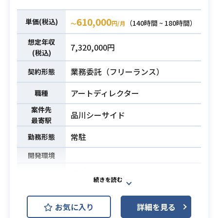
・UnrealEngine4もしくは5での開発
610,000
単価(税込)
（140時間 ~ 180時間）
経験
〜
円/月
必須スキル
・Pythonなどスクリプトを使用した
想定年収
7,320,000円
ツールの開発経験
(税込)
業務委託（フリーランス）
契約形態
アートディレクター
職種
案件先
品川シーサイド
最寄駅
常駐
勤務形態
開発環境
■内容：
運用中のスマホ向けゲーム案件にて
アートディレクターとしてご参画い
お気に入り
詳細を見る
ただきます。