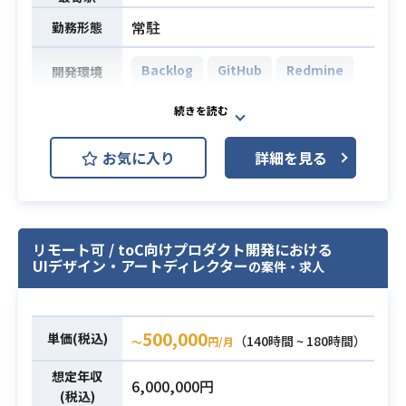
常駐
勤務形態
Backlog
GitHub
Redmine
開発環境
ゲーム開発において、生成AIを用い
た業務効率化や、
業務内容
お気に入り
詳細を見る
新規コンテンツ制作・プロデュース
をお願いします。
・ゲーム開発案件におけるアートデ
ィレクターとしての実務経験2年以上
リモート可 / toC向けプロダクト開発における
UIデザイン・アートディレクター
の案件・求人
・Photoshopなどのデザインツール
を用いたキャラクターイラストの制
作経験
・stable diffusionなどの画像生成AI
500,000
必須スキル
単価(税込)
（140時間 ~ 180時間）
〜
円/月
ツールを用いた画像生成の経験 ※ご
想定年収
用意ある方は、生成AIのポートフォ
6,000,000円
(税込)
リオの提出をお願いします。