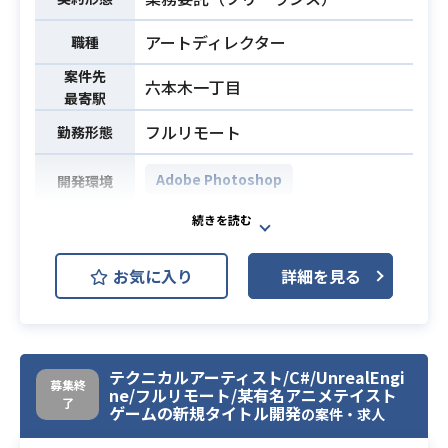
アートディレクター
職種
案件先
六本木一丁目
最寄駅
フルリモート
勤務形態
Adobe Photoshop
開発環境
リリースしている男性向けソーシャ
ルゲームの開発や運用を担う業務を
お気に入り
詳細を見る
行なっていただきます。
開発中ソーシャルゲームタイトルの
イラスト・アニメーション回りの監
修や発注資料の作成などのアートデ
テクニカルアーティスト/C#/UnrealEngi
ィレクションをご担当いただきま
業務内容
募集終
ne/フルリモート/某有名アニメテイスト
す。
了
ゲームの新規タイトル開発
の案件・求人
【業務詳細】