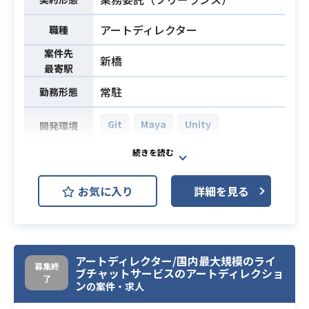
・エンジニアと連携したシェーダ
ー、ライティング等のLookDev業務
アートディレクター
職種
・プロダクションでの量産を前提と
案件先
新橋
したワークフロー/仕様の設計サポー
最寄駅
ト
常駐
勤務形態
・協力会社との連携、折衝、窓口等
の外注管理業務（適性により検討）
Git
Maya
Unity
開発環境
・キャラアセットデザイン、指示書
Vtuberのタレントモデル制作におけ
作成経験
る3Dアートディレクションをお任せ
・3Dキャラクター制作実務経験（5
お気に入り
詳細を見る
します。
年以上）
必須スキル
主に、制作物におけるグラフィック
業務内容
・Maya,Photoshop業務使用経験（1
のクオリティコントロールや
0年以上）
クライアントとの折衝を行っていた
・UnrealEngine使用経験（3年以
アートディレクター/国内最大規模のライ
だきます。
上）
募集終
ブチャットサービスのアートディレクショ
了
ン
の案件・求人
・リーダーとしてキャラクターモデ