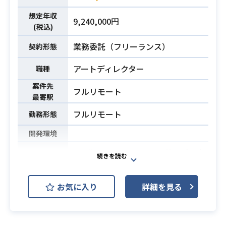
相談の上決定とさせていただければ
と思います。
想定年収
9,240,000円
【業務内容】
(税込)
・企画内容に合わせたグラフィック
業務委託（フリーランス）
契約形態
コンセプトの提案、作成
・ゲームグラフィックに関するスケ
アートディレクター
職種
ジュール管理、品質管理
案件先
・グラフィック作成指示書の作成、
業務内容
フルリモート
最寄駅
成果物のディレクション
フルリモート
・クライアントや、内部/外部デザイ
勤務形態
ナーとの折衝
開発環境
【魅力】
3Dデザインチームでは、サービス内
いま世界中のゲームデベロッパーか
のイベントでリリースされる衣装・
ら注目されている真のゲーム好き達
アイテム等のモデル制作を内製、外
と一緒に働くことができます！
お気に入り
詳細を見る
部発注と2つに分けて行っておりま
これからのゲーム業界に求められる
す。
知識、経験、ソーシャルゲームでは
特に衣装は売り上げを左右する重要
得ることの出来ないノウハウを多く