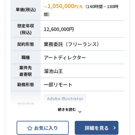
切に振り分け、制作チームへ指⽰を
デジタルマーケティング領域におけ
1,050,000
（140時間 ~ 180時
〜
円/月
単価(税込)
出します。依頼内容の整理や指⽰内
る広告クリエイティブの設計から制
間）
容の精査、成果物のゴール設
作ディレクションまでを一貫して担
定を⾏い、クオリティの担保を徹
当いただきます。
想定年収
12,600,000円
底。制作チームが最⼤限のパフォー
(税込)
広告効果の検証・改善を重ねなが
マンスを発揮できるようマネジメン
ら、サービスの成長を加速させる重
業務委託（フリーランス）
業務内容
契約形態
トします。
要なポジションです。
‧制作物のディレクション‧監修
さらに、最新のデジタルトレンドや
アートディレクター
職種
WEBサイトやLPのデザイン、グラフ
技術のリサーチも担っていただきま
案件先
ィック、動画制作を統括し、クオリ
す。
溜池山王
最寄駅
ティチェックやデザイナーへのフィ
・広告クリエイティブのディレクシ
一部リモート
勤務形態
ードバックを実施。WEB
ョン（社内制作）
ディレクターと連携しながら、より
・上流コンセプトに基づいたターゲ
Adobe Illustrator
効果的なビジュアル表現を追求し、
ット・メッセージ・検証要素の設計
開発環境
全体のクリエイティブの質を向上さ
・ラフ制作、デザイナーへの指示書
Adobe Photoshop
Figma
せます。
作成
‧動画制作の企画‧ディレクション
・制作物のクオリティチェック／進
ToC向け就活支援サービスにおける
お気に入り
詳細を見る
依頼内容のヒアリングをもとに、動
行・納品管理
デザイン業務全般や、