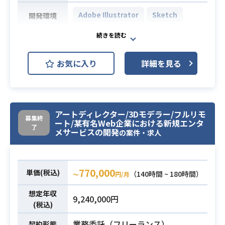
・KPIに基づいたプランニングの経験
した経験
Adobe Illustrator
Sketch
開発環境
②アートディレクター
・Slack等のチャットツールを用いた
必須スキル
マーケティング編成部において、プ
業務経験、およびリモートでの業務
ロモーションにおけるデザイン制作
経験
お気に入り
詳細を見る
及びクリエイティブディレクション
・Photoshop、Illustrator、After Ef
業務となります。
fectsの実務経験もしくは実務に応用
サービスサイトやバナー、LP、POP
できる知識
やポスターなど、クロスメディアで
・デジタル領域における広告クリエ
アートディレクター/3Dモデラー/フルリモ
のコミュニケーションに加えて、ブ
イティブのアートディレクション経
募集終
ート/某有名Web企業における新規エンタ
ランディング業務のサポートやデザ
了
験（2年以上）
メサービスの開発
の案件・求人
インレビューなども行っていただき
・toCサービスの広告クリエイティブ
ます。
関連の制作ディレクション経験
当初は、実際にテイストを覚えてい
・Google Workspaceを利用した実
770,000
単価(税込)
（140時間 ~ 180時間）
〜
円/月
ただくためにもまずは制作に携わっ
務経験
ていただきます。
・データに基づく仮説検証ができる
想定年収
業務内容
9,240,000円
【具体的な業務内容】
論理的思考力がある
(税込)
- ガイドラインに沿ったDTP・WEB
・ライブ配信 / エンタメに興味・関
業務委託（フリーランス）
契約形態