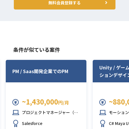
無料会員登録する
条件が似ている案件
Unity / 
PM / Saas開発企業でのPM
ションデザイ
~1,430,000
~880,
円/月
プロジェクトマネージャー（PM）
モーション
Salesforce
C#
Maya
U