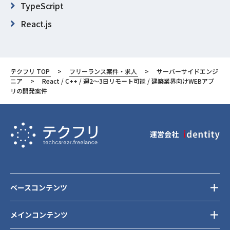
TypeScript
React.js
Spring
Azure
テクフリ TOP
フリーランス案件・求人
サーバーサイドエンジ
東京都
ニア
React / C++ / 週2〜3日リモート可能 / 建築業界向けWEBアプ
リの開発案件
渋谷区
運営会社
ベースコンテンツ
メインコンテンツ