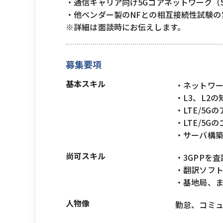
・通信キャリア向け5Gコアネットワーク（S
・他ベンダー製のNFとの相互接続性試験の
※詳細は面談時にお伝えします。
募集要項
基本スキル
・ネットワ
・L3、L2の
・LTE/5
・LTE/5
・サーバ構
尚可スキル
・3GPPを
・翻訳ソフ
・基地局、ま
人物像
勤怠、コミ