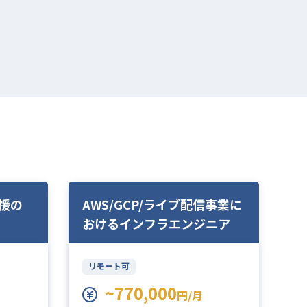
支援の
AWS/GCP/ライブ配信事業に
A
おけるインフラエンジニア
築
リモート可
~770,000
円/月