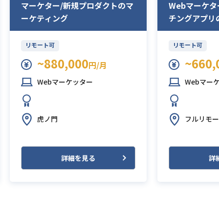
マーケター/新規プロダクトのマ
Webマーケタ
ーケティング
チングアプリ
リモート可
リモート可
~880,000
~660,
円/月
Webマーケッター
Webマー
虎ノ門
フルリモー
詳細を見る
詳