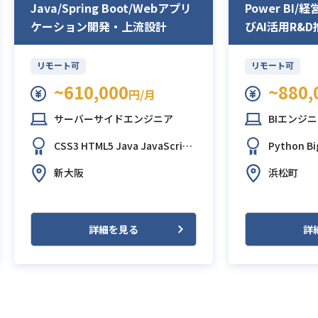
Java/Spring Boot/Webアプリ
Power BI
ケーション開発・上流設計
びAI活用R&D
リモート可
リモート可
~610,000
~880,
円/月
サーバーサイドエンジニア
BIエンジ
CSS3
HTML5
Java
JavaScript
Python
Bi
PHP
SQL
Laravel
Spring Boot
新大阪
浜松町
MySQL
Oracle Database
Post
greSQL
詳細を見る
詳