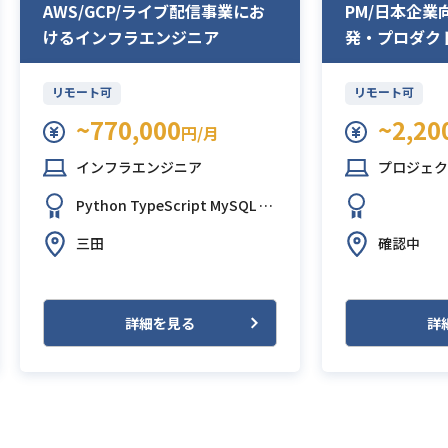
AWS/GCP/ライブ配信事業にお
PM/日本企
けるインフラエンジニア
発・プロダク
リモート可
リモート可
~770,000
~2,20
円/月
インフラエンジニア
プロジェクト
Python
TypeScript
MySQL
Gi
tHub
Slack
Terraform
WordPr
三田
確認中
ess
詳細を見る
詳