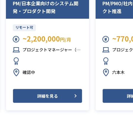
PM/日本企業向けのシステム開
PM/PMO/
発・プロダクト開発
クト推進
リモート可
~2,200,000
~770,
円/月
プロジェクトマネージャー（PM）
プロジェクトマネ
確認中
六本木
詳細を見る
詳