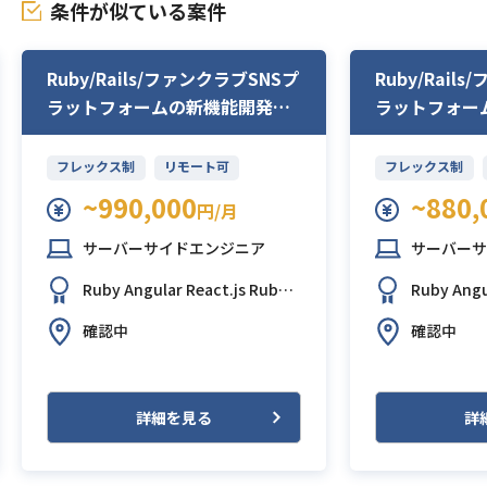
条件が似ている案件
Ruby/Rails/ファンクラブSNSプ
Ruby/Rail
ラットフォームの新機能開発支
ラットフォー
援
務
フレックス制
リモート可
フレックス制
~990,000
~880,
円/月
サーバーサイドエンジニア
サーバーサ
Ruby
Angular
React.js
Ruby o
Ruby
Ang
n Rails
Vue.js
AWS (Amazon W
n Rails
Vue
確認中
確認中
eb Services)
GCP (Google Clo
eb Servic
ud Platform)
GitHub
ud Platfo
詳細を見る
詳